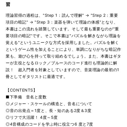
3種類のマイナー・コードのアルペジオ
再
す
習
る
生
前半と後半が同じ機能のフレーズ1
再
す
理論習得の過程は、"Step 1：読んで理解" → "Step 2：重要
る
生
項目の暗記" → "Step 3：楽器を弾いて理論の体感"となり、
Key=Cのブルース進行
再
す
本書はこの流れを踏襲しています。そして最も重要なのが"重
る
生
要項目の暗記"です。そこで本書は"パズルを解きながら理論を
5つのコードで作るペンタ進行2
再
す
覚える"というユニークな方式を採用しました。パズルを解く
る
生
Dmに進むA7の体感フレーズ
再
す
というゲーム性を加えることにより、単調になりがちな暗記作
る
生
業も、遊び心を持って取り組めるでしょう。また、本書はギタ
5度上昇型クリシェのサンプル譜例
再
す
ーが主役となるロック／ブルースのコード進行も理論的に解
る
生
説！ 超入門者を対象としていますので、音楽理論の最初の1
す
冊としてギタリストに最適です。
る
【CONTENTS】
■下準備 音名と度数
◎メジャー・スケールの構造と、音名について
◎音の出発点＝1度と、長・短のある2度＆3度
◎リフで大活躍！ 4度～5度
◎4音構成のコードを学ぶ時に役立つ6 度と7度