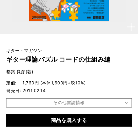
拡大す
る
ギター・マガジン
ギター理論パズル コードの仕組み編
都築 良彦(著)
定価
1,760円 (本体1,600円+税10%)
発売日
2011.02.14
その他書誌情報
商品を購入する
品種
ムック
仕様
A4変形判 / 128ページ / CD付き