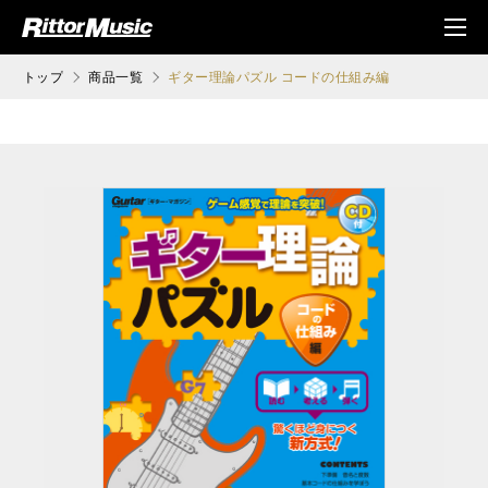
ク (Rittor Musi
メニ
c)
ュ
トップ
商品一覧
ギター理論パズル コードの仕組み編