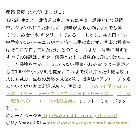
都築 良彦（つづき よしひこ）
1972年生まれ、北海道出身。おもにギター講師として活躍
中。ジャンルにこだわらず、興味があるものはなんでも弾
く“つまみ食い系”ギタリストである。 しかし、本人曰く“小
中学校ではハーモニカやタテ笛も上手に吹けず、音楽の授業中
はそこに存在していただけ”とのこと。つまり、音楽に関する
すべての知識は、ギター演奏とともに後発的に身につけた。こ
うした経験を生かし、“わからない理由がわかる”ギター講師と
して1996年から活動を開始。これまで受け持った生徒は数百
人にも及ぶ。生徒の反応を見ながら、指導法のアプローチを選
んでいくやり方に定評がある。著書に、
『わかる! 弾ける! ジ
ャズ・ギター ツー・ファイブ・コード・ワーク編』
、
『ギタ
ー理論パズル コードの仕組み編』
（リットーミュージック
刊）。
◎ホームページ⇒
http://www.est.hi-ho.ne.jp/tsuzuki/
◎My Space URL⇒
http://www.myspace.com/blackcaster