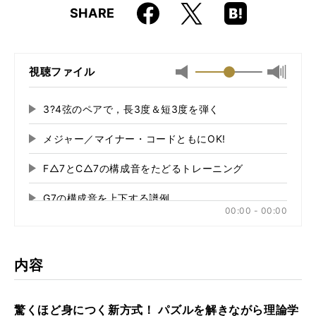
Faceboo
Hatena
X
SHARE
ISBN
9784845619146
k
Boo
kma
rk
視聴ファイル
最小
最大音
音
量
量
に
3?4弦のペアで，長3度＆短3度を弾く
再
に
切
生
切
り
メジャー／マイナー・コードともにOK!
再
す
り
替
る
生
替
え
F△7とC△7の構成音をたどるトレーニング
再
す
え
る
る
生
る
G7の構成音を上下する譜例
再
す
00:00 - 00:00
る
生
sus4コードとメジャー・コードの弾き比べ1
再
す
る
生
3度から9度への切り替えアルペジオ
再
す
内容
る
生
G7(9)，G7( b9)，G7( #9)を暗記するための譜例
再
す
る
生
驚くほど身につく新方式！ パズルを解きながら理論学