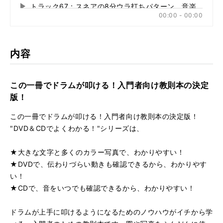
る
トラック67：スネアの8分ウラ打ちパターン 音楽に合わ
再
す
00:00 - 00:00
る
生
トラック68：スネアの8分ウラ打ちパターン 音楽に合わ
再
す
る
生
トラック84：ハイハット・オープン ハーフ・オープン
再
す
内容
る
生
トラック85：ハイハット・オープン オープン＆クローズ
再
す
る
生
この一冊でドラムが叩ける！入門者向け教則本の決定
トラック86：ハイハット・オープン ハーフ・オープン（
再
す
版！
る
生
トラック87：ハイハット・オープン オープン＆クローズ
再
す
この一冊でドラムが叩ける！入門者向け教則本の決定版！
る
生
"DVD＆CDでよくわかる！"シリーズは、
す
る
★大きな文字と多くのカラー写真で、わかりやすい！
★DVDで、伝わりづらい動きも確認できるから、わかりやす
い！
★CDで、音をいつでも確認できるから、わかりやすい！
ドラムが上手に叩けるようになるためのノウハウがイチから学