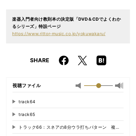
仕様
菊倍判 / 128ページ / CD、DVD付き
ISBN
9784845619238
楽器入門者向け教則本の決定版「DVD＆CDでよくわか
るシリーズ」特設ページ
https://www.rittor-music.co.jp/yokuwakaru/
Faceboo
Hatena
X
SHARE
k
Boo
kma
rk
視聴ファイル
最小
最大音
音
量
量
に
track64
再
に
切
生
切
り
track65
再
す
り
替
る
生
替
え
トラック66：スネアの8分ウラ打ちパターン 複雑な足の
再
す
え
る
る
生