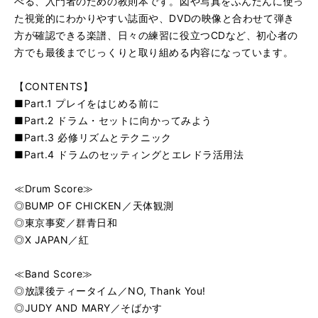
べる、入門者のための教則本です。図や写真をふんだんに使っ
た視覚的にわかりやすい誌面や、DVDの映像と合わせて弾き
方が確認できる楽譜、日々の練習に役立つCDなど、初心者の
方でも最後までじっくりと取り組める内容になっています。
【CONTENTS】
■Part.1 プレイをはじめる前に
■Part.2 ドラム・セットに向かってみよう
■Part.3 必修リズムとテクニック
■Part.4 ドラムのセッティングとエレドラ活用法
≪Drum Score≫
◎BUMP OF CHICKEN／天体観測
◎東京事変／群青日和
◎X JAPAN／紅
≪Band Score≫
◎放課後ティータイム／NO, Thank You!
◎JUDY AND MARY／そばかす