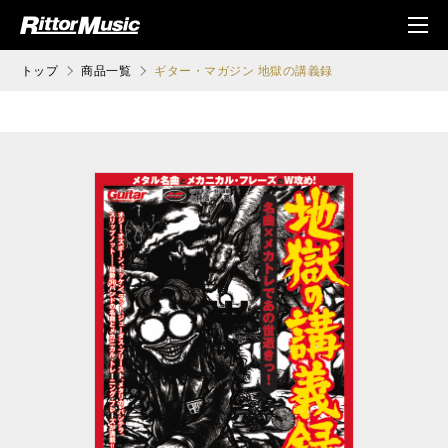
ク (Rittor Musi
メニ
c)
ュ
トップ
商品一覧
ギター・マガジン 地獄の講義録