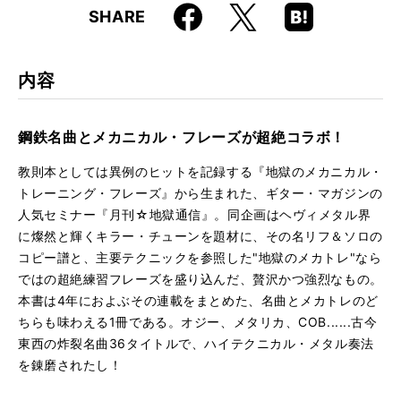
Faceboo
Hatena
X
SHARE
ISBN
9784845618576
k
Boo
kma
rk
内容
鋼鉄名曲とメカニカル・フレーズが超絶コラボ！
教則本としては異例のヒットを記録する『地獄のメカニカル・
トレーニング・フレーズ』から生まれた、ギター・マガジンの
人気セミナー『月刊☆地獄通信』。同企画はヘヴィメタル界
に燦然と輝くキラー・チューンを題材に、その名リフ＆ソロの
コピー譜と、主要テクニックを参照した"地獄のメカトレ"なら
ではの超絶練習フレーズを盛り込んだ、贅沢かつ強烈なもの。
本書は4年におよぶその連載をまとめた、名曲とメカトレのど
ちらも味わえる1冊である。オジー、メタリカ、COB......古今
東西の炸裂名曲36タイトルで、ハイテクニカル・メタル奏法
を錬磨されたし！