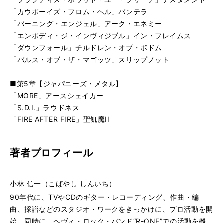
「カウボーイズ・フロム・ヘル」パンテラ
「バーニング・エンジェル」アーク・エネミー
「エンボディ・ジ・インヴィジブル」イン・フレイムス
「ダウンフォール」チルドレン・オブ・ボドム
「パルス・オブ・ザ・マゴッツ」スリップノット
■第5章【ジャパニーズ・メタル】
「MORE」アースシェイカー
「S.D.I.」ラウドネス
「FIRE AFTER FIRE」聖飢魔II
著者プロフィール
小林 信一（こばやし しんいち）
90年代に、TVやCDのギター・レコーディング、作曲・編
曲、採譜などのスタジオ・ワークをきっかけに、プロ活動を開
始。同時に、ヘヴィ・ロック・バンド“R-ONE”での活動を機