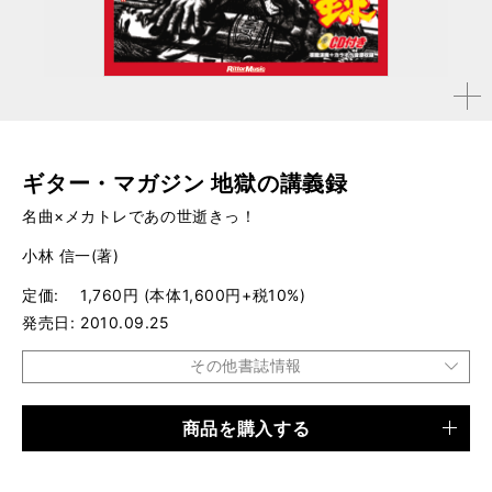
拡大す
る
ギター・マガジン 地獄の講義録
名曲×メカトレであの世逝きっ！
小林 信一(著)
定価
1,760円 (本体1,600円+税10%)
発売日
2010.09.25
その他書誌情報
商品を購入する
品種
ムック
仕様
A4変形判 / 88ページ / CD付き