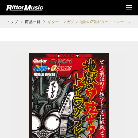
ク (Rittor Musi
メニ
c)
ュ
トップ
商品一覧
ギター・マガジン 地獄の7弦ギター・トレーニング