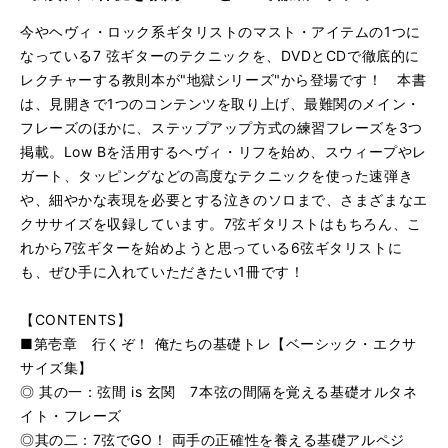
極太銃連射！（6連符を主体にしたマシンガン・ソロ）
再
す
る
生
今やヘヴィ・ロック系ギタリストのマスト・アイテムの1つに
弦擦り巨大化計画2年目（ポジション移動を取り入れた発
再
す
なっている7 弦ギターのテクニックを、DVDとCDで徹底的に
る
生
レクチャーする教則本が"地獄シリーズ"から登場です！ 本書
ecoポイント1点（16分音符＋6連符による高速レガート
再
す
は、見開きで1つのコンテンツを取り上げ、最難関のメイン・
る
生
フレーズのほかに、ステップアップ方式の練習フレーズを3つ
華麗なる左手一族（6連符による高速レガート・パターン
再
す
掲載。Low Bを活用するヘヴィ・リフを始め、スウィープやレ
る
生
打点王！（コード感を意識した弦移動タッピング・フレー
再
す
ガート、タッピングなどの高度なテクニックを使った速弾き
る
生
や、細やかな表現を必要とする泣きのソロまで、さまざまなエ
七弦より愛を込めて（総合練習曲）[途中60秒でフェイドア
再
す
クササイズを収録しています。7弦ギタリストはもちろん、こ
る
生
れから7弦ギターを始めようと思っている6弦ギタリストに
す
も、ぜひ手に入れていただきたい1冊です！
る
【CONTENTS】
■第壱章 行くぞ！ 俺たちの基礎トレ【ベーシック・エクサ
サイズ集】
◎ 其の一：弦間 is 玄関 7本弦の間隔を覚える基礎オルタネ
イト・フレーズ
◎其の二：7弦でGO！ 両手の正確性を養える基礎アルペジ