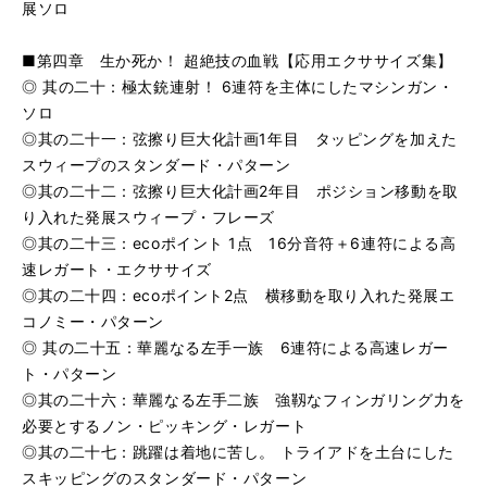
展ソロ
■第四章 生か死か！ 超絶技の血戦【応用エクササイズ集】
◎ 其の二十：極太銃連射！ 6連符を主体にしたマシンガン・
ソロ
◎其の二十一：弦擦り巨大化計画1年目 タッピングを加えた
スウィープのスタンダード・パターン
◎其の二十二：弦擦り巨大化計画2年目 ポジション移動を取
り入れた発展スウィープ・フレーズ
◎其の二十三：ecoポイント 1点 16分音符＋6連符による高
速レガート・エクササイズ
◎其の二十四：ecoポイント2点 横移動を取り入れた発展エ
コノミー・パターン
◎ 其の二十五：華麗なる左手一族 6連符による高速レガー
ト・パターン
◎其の二十六：華麗なる左手二族 強靱なフィンガリング力を
必要とするノン・ピッキング・レガート
◎其の二十七：跳躍は着地に苦し。 トライアドを土台にした
スキッピングのスタンダード・パターン