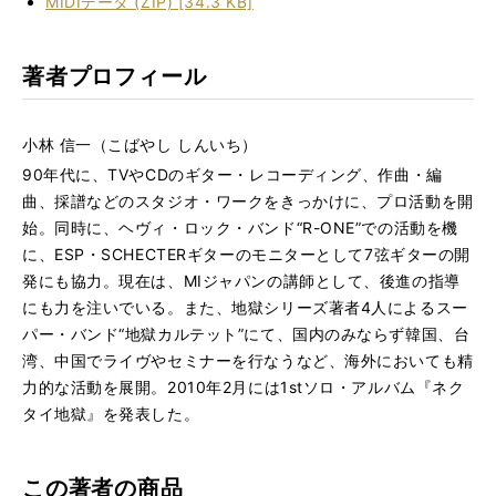
MIDIデータ (ZIP) [34.3 KB]
著者プロフィール
小林 信一（こばやし しんいち）
90年代に、TVやCDのギター・レコーディング、作曲・編
曲、採譜などのスタジオ・ワークをきっかけに、プロ活動を開
始。同時に、ヘヴィ・ロック・バンド“R-ONE”での活動を機
に、ESP・SCHECTERギターのモニターとして7弦ギターの開
発にも協力。現在は、MIジャパンの講師として、後進の指導
にも力を注いでいる。また、地獄シリーズ著者4人によるスー
パー・バンド“地獄カルテット”にて、国内のみならず韓国、台
湾、中国でライヴやセミナーを行なうなど、海外においても精
力的な活動を展開。2010年2月には1stソロ・アルバム『ネク
タイ地獄』を発表した。
この著者の商品