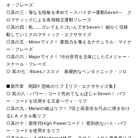
オ・フレーズ
◎其の三：母なる指板を求めて～スパイダー運動Seven～ ク
ロマティックによる各指独立運動フレーズ
◎其の四：私......ズレてもスゴいんですSeven！ 細かく弦移
動していくクロマティック・エクササイズ
◎其の五：Minorでイク！ 運指力を養えるナチュラル・マイナ
ー・フレーズ
◎其の六：Majorでイク！ 16分音符を主体にしたCメジャー・
スケール・フレーズ
◎ 其の七：Bluesノススメ 基礎的なペンタトニック・ソロ
■第弐章 死闘!! 恐怖のリフ【リフ・エクササイズ集】
◎ 其の八：パワー・コード究めてなんぼじゃSeven！ パワ
ー・コードを活用する王道ヘヴィ・リフ
◎其の九：Metalの核はリフ！ 7弦と高音弦を巧みに弾き分け
るL.A.メタル風リフ
◎其の十：新世代High Powerコード！ 変則的なハイ・パワ
ー・コードを使用するリフ
◎其の十一：まずModernは休符。 ラウド・メタル風単音リフ