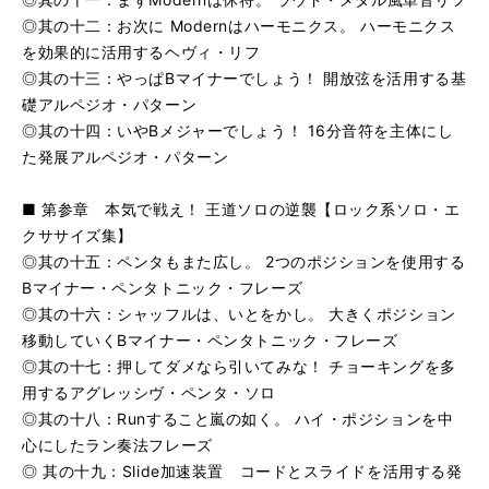
◎其の十二：お次に Modernはハーモニクス。 ハーモニクス
を効果的に活用するヘヴィ・リフ
◎其の十三：やっぱBマイナーでしょう！ 開放弦を活用する基
礎アルペジオ・パターン
◎其の十四：いやBメジャーでしょう！ 16分音符を主体にし
た発展アルペジオ・パターン
■ 第参章 本気で戦え！ 王道ソロの逆襲【ロック系ソロ・エ
クササイズ集】
◎其の十五：ペンタもまた広し。 2つのポジションを使用する
Bマイナー・ペンタトニック・フレーズ
◎其の十六：シャッフルは、いとをかし。 大きくポジション
移動していくBマイナー・ペンタトニック・フレーズ
◎其の十七：押してダメなら引いてみな！ チョーキングを多
用するアグレッシヴ・ペンタ・ソロ
◎其の十八：Runすること嵐の如く。 ハイ・ポジションを中
心にしたラン奏法フレーズ
◎ 其の十九：Slide加速装置 コードとスライドを活用する発