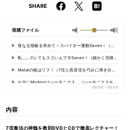
Faceboo
Hatena
X
SHARE
ISBN
9784845619191
k
Boo
kma
rk
視聴ファイル
最小
最大音
音
量
量
に
母なる指板を求めて～スパイダー運動Seven～（クロマ
再
に
切
生
切
り
私……ズレてもスゴいんですSeven！（細かく弦移動し
再
す
り
替
る
生
替
え
Metalの核はリフ！（7弦と高音弦を巧みに弾き分けるL.A
再
す
え
る
る
生
る
お次にModernはハーモニクス。（ハーモニクスを効果的
再
す
00:00 - 00:00
る
生
いやBメジャーでしょう！（16分音符を主体にした発展ア
再
す
る
生
Runすること嵐の如く。（ハイ・ポジションを中心にした
再
す
内容
る
生
Slide加速装置（スライドを活用するオブリガート・エク
再
す
る
生
7弦奏法の神髄を教則DVDとCDで徹底レクチャー！