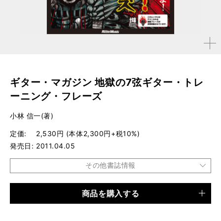
拡大す
る
ギター・マガジン 地獄の7弦ギター・トレ
ーニング・フレーズ
小林 信一(著)
定価
2,530円 (本体2,300円+税10%)
発売日
2011.04.05
その他書誌情報
商品を購入する
品種
ムック
仕様
A4変形判 / 80ページ / CD、DVD付き