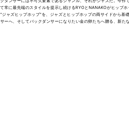
ックダンサーには不可欠要素であるジャンル、それがジャズだ。今作
そして常に最先端のスタイルを提示し続けるRYOとNANAKOがヒップ
"ジャズヒップホップ"を、ジャズとヒップホップの両サイドから基
ンサーへ、そしてバックダンサーになりたい金の卵たちへ贈る、新た