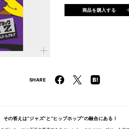
商品を購入する
品種
CD・DVD
仕様
約90分 / 約90分
ISBN
9784845617227
JAN
4958537112498
拡大す
品番
VWD-361
る
Faceboo
Hatena
X
SHARE
k
Boo
kma
rk
その答えは“ジャズ”と“ヒップホップ”の融合にある！