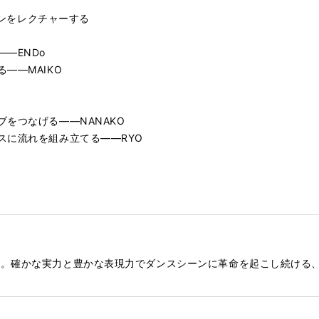
ティンをレクチャーする
―ENDo
――MAIKO
をつなげる――NANAKO
スに流れを組み立てる――RYO
ー。確かな実力と豊かな表現力でダンスシーンに革命を起こし続ける