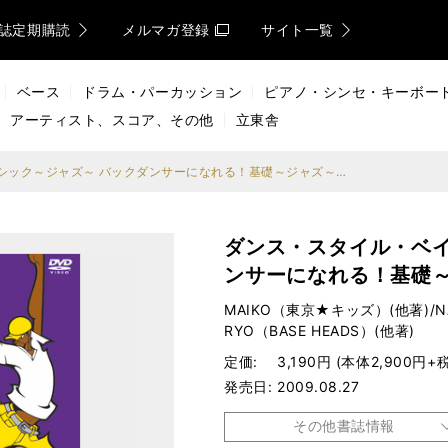
誌定期購読
メルマガ登録
サイト一覧
ベース
ドラム・パーカッション
ピアノ・シンセ・キーボー
アーティスト、スコア、その他
立東舎
ダンス・スタイル・ベイシック～ジャズ～ バックダンサーになれる！基礎～ジャズ～ヒップホップ
ダンス・スタイル・ベイ
ンサーになれる！基礎
MAIKO（東京★キッズ）(他著)/NAN
RYO（BASE HEADS）(他著)
定価
3,190円 (本体2,900円+税
発売日
2009.08.27
その他書誌情報