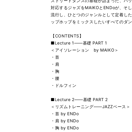
ストリートダンスの基礎が詰まった、バ
対応するジャズをMAIKOとENDoが、
流行し、ひとつのジャンルとして定着した
ップホップをミックスしたいすべてのダ
【CONTENTS】
■Lecture 1――基礎 PART 1
＜アイソレーション by MAIKO＞
・首
・肩
・胸
・腰
・ドルフィン
■Lecture 2――基礎 PART 2
＜リズムトレーニング――JAZZベース＞
・首 by ENDo
・肩 by ENDo
・胸 by ENDo