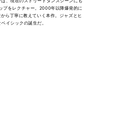
では、現在のストリートダンスシーンにも
ホップをレクチャー。2000年以降爆発的に
礎から丁寧に教えていく本作。ジャズとヒ
なベイシックの誕生だ。