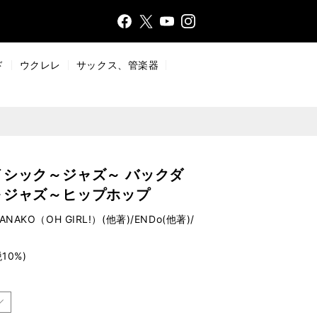
Face
Insta
X
YouT
bo
gr
ub
ok
a
e
ド
ウクレレ
サックス、管楽器
m
シック～ジャズ～ バックダ
～ジャズ～ヒップホップ
AKO（OH GIRL!）(他著)/ENDo(他著)/
10%)