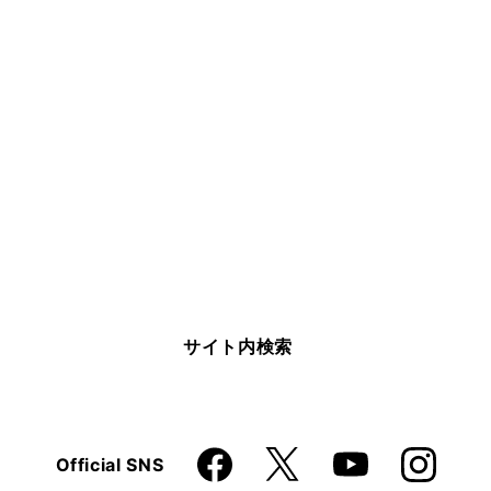
サイト内検索
Faceboo
Instagra
X
Official SNS
YouTube
k
m