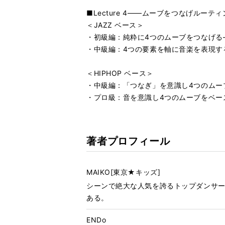
■Lecture 4――ムーブをつなげルー
＜JAZZ ベース＞
・初級編：純粋に4つのムーブをつなげる―
・中級編：4つの要素を軸に音楽を表現する
＜HIPHOP ベース＞
・中級編：「つなぎ」を意識し4つのムーブ
・プロ級：音を意識し4つのムーブをベー
著者プロフィール
MAIKO[東京★キッズ]
シーンで絶大な人気を誇るトップダンサ
ある。
ENDo