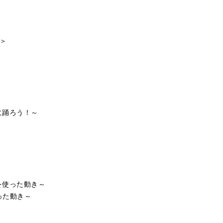
ス＞
由に踊ろう！～
を使った動き～
った動き～