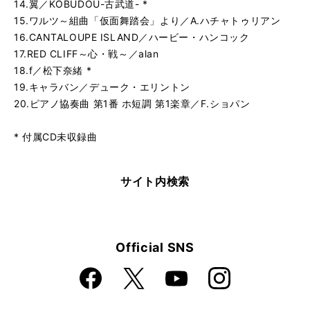
14.翼／KOBUDOU-古武道- *
15.ワルツ～組曲「仮面舞踏会」より／A.ハチャトゥリアン
16.CANTALOUPE ISLAND／ハービー・ハンコック
17.RED CLIFF～心・戦～／alan
18.f／松下奈緒 *
19.キャラバン／デューク・エリントン
20.ピアノ協奏曲 第1番 ホ短調 第1楽章／F.ショパン
* 付属CD未収録曲
サイト内検索
Official SNS
Faceboo
Instagra
X
YouTube
k
m