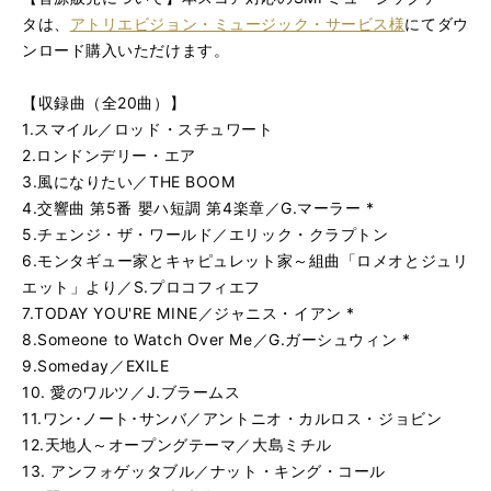
タは、
アトリエビジョン・ミュージック・サービス様
にてダウ
ンロード購入いただけます。
【収録曲（全20曲）】
1.スマイル／ロッド・スチュワート
2.ロンドンデリー・エア
3.風になりたい／THE BOOM
4.交響曲 第5番 嬰ハ短調 第4楽章／G.マーラー *
5.チェンジ・ザ・ワールド／エリック・クラプトン
6.モンタギュー家とキャピュレット家～組曲「ロメオとジュリ
エット」より／S.プロコフィエフ
7.TODAY YOU'RE MINE／ジャニス・イアン *
8.Someone to Watch Over Me／G.ガーシュウィン *
9.Someday／EXILE
10. 愛のワルツ／J.ブラームス
11.ワン･ノート･サンバ／アントニオ・カルロス・ジョビン
12.天地人～オープングテーマ／大島ミチル
13. アンフォゲッタブル／ナット・キング・コール