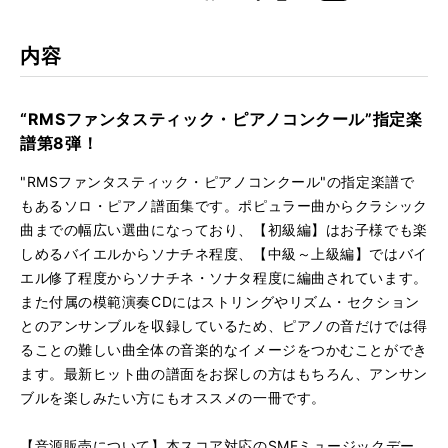
k
Boo
kma
JAN
4958537112801
rk
内容
“RMSファンタスティック・ピアノコンクール”指定楽
譜第8弾！
"RMSファンタスティック・ピアノコンクール"の指定楽譜で
もあるソロ・ピアノ譜面集です。ポピュラー曲からクラシック
曲までの幅広い選曲になっており、【初級編】はお子様でも楽
しめるバイエルからソナチネ程度、【中級～上級編】ではバイ
エル修了程度からソナチネ・ソナタ程度に編曲されています。
また付属の模範演奏CDにはストリングやリズム・セクション
とのアンサンブルを収録しているため、ピアノの音だけでは得
ることの難しい曲全体の音楽的なイメージをつかむことができ
ます。最新ヒット曲の譜面をお探しの方はもちろん、アンサン
ブルを楽しみたい方にもオススメの一冊です。
【音源販売について】本スコア対応のSMFミュージックデー