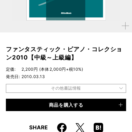
拡大す
る
ファンタスティック・ピアノ・コレクショ
ン2010【中級～上級編】
定価
2,200円 (本体2,000円+税10%)
発売日
2010.03.13
その他書誌情報
商品を購入する
品種
楽譜
仕様
菊倍変形判 / 104ページ / 模範演奏CD付き
Faceboo
Hatena
X
SHARE
ISBN
9784845617920