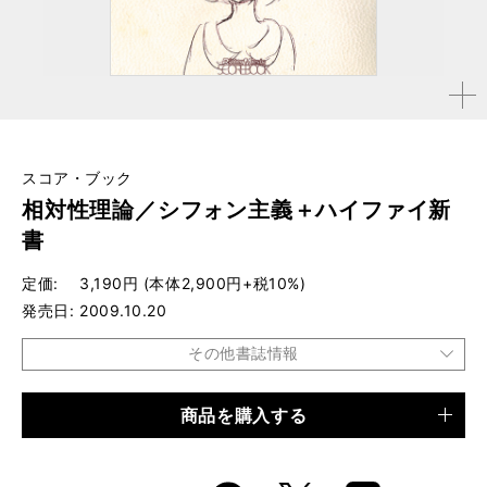
拡大す
る
スコア・ブック
相対性理論／シフォン主義＋ハイファイ新
書
定価
3,190円 (本体2,900円+税10%)
発売日
2009.10.20
その他書誌情報
商品を購入する
品種
楽譜
仕様
B5判 / 168ページ