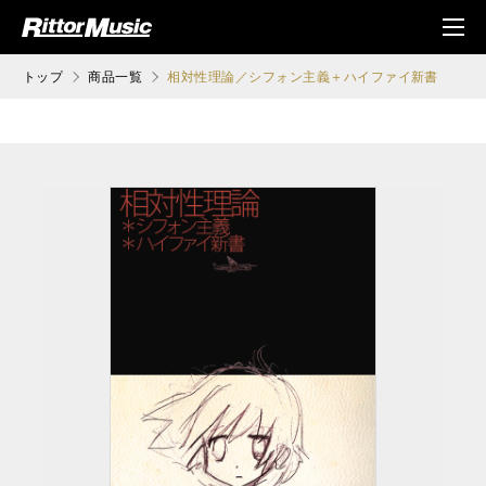
ク (Rittor Musi
メニ
c)
ュ
トップ
商品一覧
相対性理論／シフォン主義＋ハイファイ新書