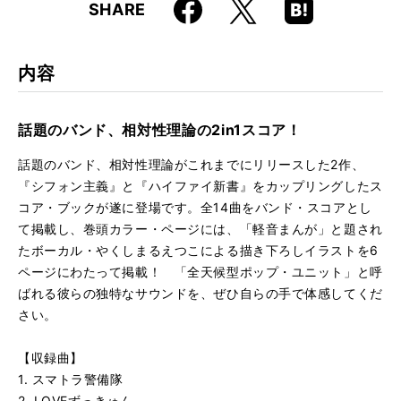
Faceboo
Hatena
X
SHARE
ISBN
9784845617463
k
Boo
kma
JAN
4958537112610
rk
内容
話題のバンド、相対性理論の2in1スコア！
話題のバンド、相対性理論がこれまでにリリースした2作、
『シフォン主義』と『ハイファイ新書』をカップリングしたス
コア・ブックが遂に登場です。全14曲をバンド・スコアとし
て掲載し、巻頭カラー・ページには、「軽音まんが」と題され
たボーカル・やくしまるえつこによる描き下ろしイラストを6
ページにわたって掲載！ 「全天候型ポップ・ユニット」と呼
ばれる彼らの独特なサウンドを、ぜひ自らの手で体感してくだ
さい。
【収録曲】
1. スマトラ警備隊
2. LOVEずっきゅん