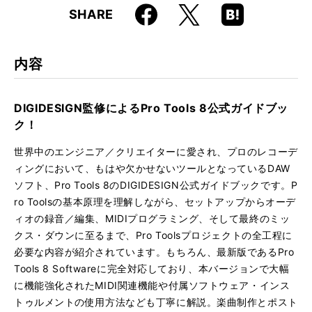
Faceboo
Hatena
X
SHARE
ISBN
9784845617678
k
Boo
kma
rk
内容
DIGIDESIGN監修によるPro Tools 8公式ガイドブッ
ク！
世界中のエンジニア／クリエイターに愛され、プロのレコーデ
ィングにおいて、もはや欠かせないツールとなっているDAW
ソフト、Pro Tools 8のDIGIDESIGN公式ガイドブックです。P
ro Toolsの基本原理を理解しながら、セットアップからオーデ
ィオの録音／編集、MIDIプログラミング、そして最終のミッ
クス・ダウンに至るまで、Pro Toolsプロジェクトの全工程に
必要な内容が紹介されています。もちろん、最新版であるPro
Tools 8 Softwareに完全対応しており、本バージョンで大幅
に機能強化されたMIDI関連機能や付属ソフトウェア・インス
トゥルメントの使用方法なども丁寧に解説。楽曲制作とポスト