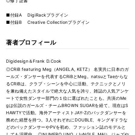
◎修了証書
■付録A DigiRackプラグイン
■付録B Creative Collectionプラグイン
著者プロフィール
Digidesign＆Frank D.Cook
◎CRiB featuring Meg（ANGELA, KETZ） 名実共に日本のガ
ールズ・ダンサーを代表するCRiBとMeg。natsuとTaeからな
るCRiBは、クラブ・シーンを中心に活動、テクニックとノリ
を兼ね備えたスタイルで絶大な人気を誇り、雑誌の人気アンケ
ートで女性ダンサー部門の１位に選ばれたことも。共演のMe
gは伝説のガールズ・チームBROWN SUGARを経て、現在はS
HAWTYで活動。海外アーティストJAY-Zのバックダンサーを
務めた経歴を持つ。3人それぞれにDOUBLE、キングギドラな
どのバックダンサーやPVを初め、ファッション誌のモデルと
しても活躍中。 ◎NUMERO UNO（JuNGLE, MAI） ジャズや