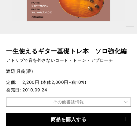
拡大す
る
一生使えるギター基礎トレ本 ソロ強化編
アドリブで音を外さないコード・トーン・アプローチ
渡辺 具義(著)
定価
2,200円 (本体2,000円+税10%)
発売日
2010.09.24
その他書誌情報
商品を購入する
品種
書籍
仕様
B5変形判 / 256ページ / CD×2付き