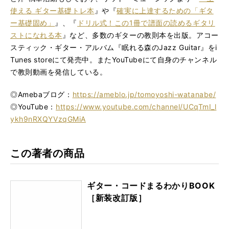
使える ギター基礎トレ本
』や『
確実に上達するための「ギタ
ー基礎固め」
』、『
ドリル式！この1冊で譜面の読めるギタリ
ストになれる本
』など、多数のギターの教則本を出版。アコー
スティック・ギター・アルバム『眠れる森のJazz Guitar』をi
Tunes storeにて発売中。またYouTubeにて自身のチャンネル
で教則動画を発信している。
◎Amebaブログ：
https://ameblo.jp/tomoyoshi-watanabe/
◎YouTube：
https://www.youtube.com/channel/UCqTmI_l
ykh9nRXQYVzqGMiA
この著者の商品
ギター・コードまるわかりBOOK
［新装改訂版］