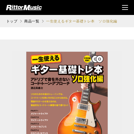
ク (Rittor Musi
メニ
c)
ュ
トップ
商品一覧
一生使えるギター基礎トレ本 ソロ強化編