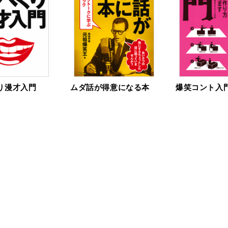
り漫才入門
ムダ話が得意になる本
爆笑コント入