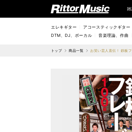
リットーミュージック (Rittor Music)
雑
エレキギター
アコースティックギター
DTM、DJ、ボーカル
音楽理論、作曲
トップ
商品一覧
お笑い芸人直伝！ 鉄板フ