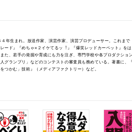
６４年⽣まれ。放送作家、演芸作家、演芸プロデューサー。これまで
レード』『めちゃ×２イケてるッ︕』『爆笑レッドカーペット』を
。また、若⼿の発掘や育成にも⼒を注ぎ、専⾨学校や各プロダクショ
芸人グランプリ」などのコンテストの審査員も務めている。著書に、
場をつかむ」技術』（メディアファクトリー）など。