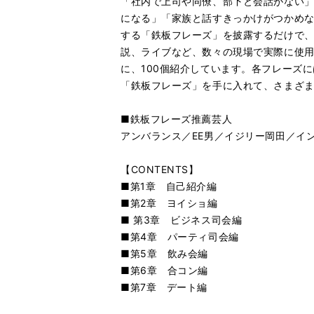
「社内で上司や同僚、部下と会話がない
になる」「家族と話すきっかけがつかめない
する「鉄板フレーズ」を披露するだけで
説、ライブなど、数々の現場で実際に使
に、100個紹介しています。各フレーズ
「鉄板フレーズ」を手に入れて、さまざ
■鉄板フレーズ推薦芸人
アンバランス／EE男／イジリー岡田／イン
【CONTENTS】
■第1章 自己紹介編
■第2章 ヨイショ編
■ 第3章 ビジネス司会編
■第4章 パーティ司会編
■第5章 飲み会編
■第6章 合コン編
■第7章 デート編