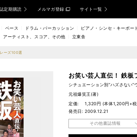
誌定期購読
メルマガ登録
サイト一覧
ベース
ドラム・パーカッション
ピアノ・シンセ・キーボー
アーティスト、スコア、その他
立東舎
レーズ100選
お笑い芸人直伝！ 鉄板
シチュエーション別“ハズさない”
元祖爆笑王(著)
定価
1,320円 (本体1,200円+税
発売日
2009.12.21
その他書誌情報