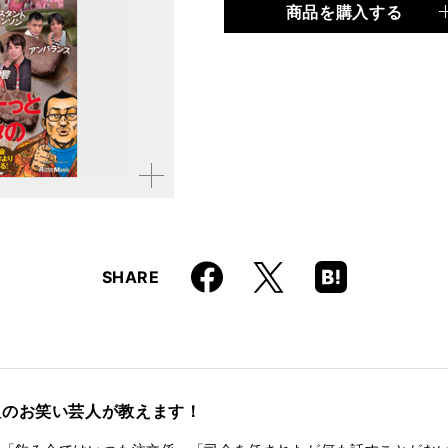
商品を購入する
品種
書籍
仕様
四六判 / 224ページ
ISBN
9784845617630
拡大す
る
Faceboo
Hatena
X
SHARE
k
Boo
kma
rk
組のお笑い芸人が教えます！