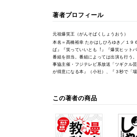
著者プロフィール
元祖爆笑王（がんそばくしょうおう）
本名＝髙橋裕幸 たかはしひろゆき／１９
ば』『笑っていいとも︕』『爆笑ヒットパ
番組を担当。番組によっては出演も⾏う
事協主催・フジテレビ系放送「ツギクル
が得意になる本』（⼩社）、『３秒で「
この著者の商品