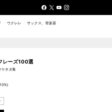
Face
Insta
X
YouT
bo
gr
ub
ok
a
e
ド
ウクレレ
サックス、管楽器
m
フレーズ100選
ウケネタ集
10%)