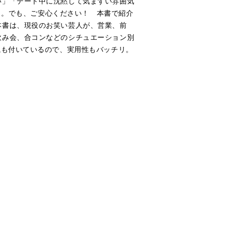
い」「デート中に沈黙して気まずい雰囲気
ょう。でも、ご安心ください！ 本書で紹介
本書は、現役のお笑い芸人が、営業、前
飲み会、合コンなどのシチュエーション別
説も付いているので、実用性もバッチリ。