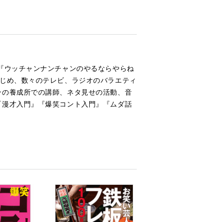
『ウッチャンナンチャンのやるならやらね
はじめ、数々のテレビ、ラジオのバラエティ
ンの養成所での講師、ネタ⾒せの活動、音
『漫才⼊⾨』『爆笑コント⼊⾨』『ムダ話