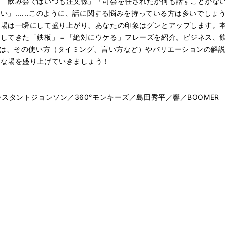
」「飲み会ではいつも注文係」「司会を任されたが何も話すことがな
」......このように、話に関する悩みを持っている方は多いでし
、場は一瞬にして盛り上がり、あなたの印象はグンとアップします。
用してきた「鉄板」＝「絶対にウケる」フレーズを紹介。ビジネス、
には、その使い方（タイミング、言い方など）やバリエーションの解
まな場を盛り上げていきましょう！
スタントジョンソン／360°モンキーズ／島田秀平／響／BOOMER