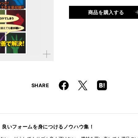
商品を購入する
品種
ムック
仕様
A4変形判 / 88ページ / 
ISBN
9784845617616
拡大す
る
Faceboo
Hatena
X
SHARE
k
Boo
kma
rk
 良いフォームを身につけるノウハウ集！