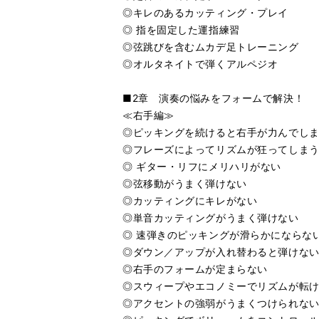
◎キレのあるカッティング・プレイ
◎ 指を固定した運指練習
◎弦跳びを含むムカデ足トレーニング
◎オルタネイトで弾くアルペジオ
■2章 演奏の悩みをフォームで解決！
≪右手編≫
◎ピッキングを続けると右手が力んでし
◎フレーズによってリズムが狂ってしま
◎ ギター・リフにメリハリがない
◎弦移動がうまく弾けない
◎カッティングにキレがない
◎単音カッティングがうまく弾けない
◎ 速弾きのピッキングが滑らかにならな
◎ダウン／アップが入れ替わると弾けな
◎右手のフォームが定まらない
◎スウィープやエコノミーでリズムが転
◎アクセントの強弱がうまくつけられな