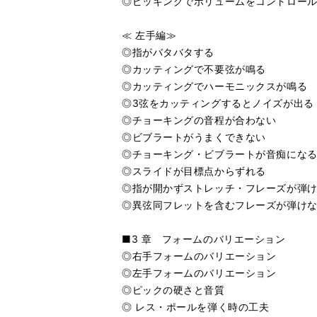
◎ピッキングでボリュームをコントロー
≪ 左手編≫
◎指がバタバタする
◎カッティングで不要弦が鳴る
◎カッティングでハーモニックスが鳴る
◎3弦をカッティングするとノイズが出る
◎チョーキングの音程が合わない
◎ビブラートがうまくできない
◎チョーキング・ビブラートが音痴にな
◎スライドが目標点からずれる
◎指が開かずストレッチ・フレーズが弾
◎異弦同フレットを含むフレーズが弾け
■3 章 フォームのバリエーション
◎右手フォームのバリエーション
◎左手フォームのバリエーション
◎ピックの硬さと音質
◎ レス・ポールを弾く時の工夫