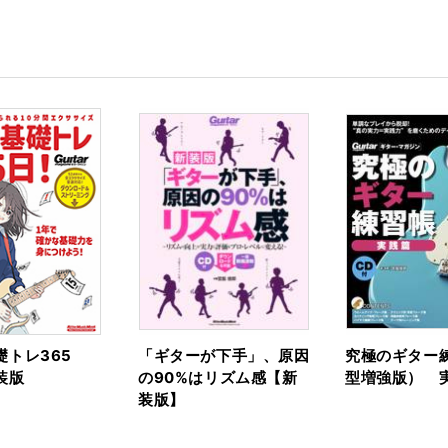
礎トレ365
「ギターが下手」、原因
究極のギター
装版
の90%はリズム感【新
型増強版） 
装版】