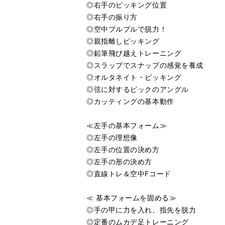
◎右手のピッキング位置
◎右手の振り方
◎空中プルプルで脱力！
◎親指離しピッキング
◎鉛筆飛び越えトレーニング
◎スラップでスナップの感覚を養成
◎オルタネイト・ピッキング
◎弦に対するピックのアングル
◎カッティングの基本動作
≪左手の基本フォーム≫
◎左手の理想像
◎左手の位置の決め方
◎左手の形の決め方
◎直線トレ＆空中Fコード
≪ 基本フォームを固める≫
◎手の甲に力を入れ、指先を脱力
◎定番のムカデ足トレーニング