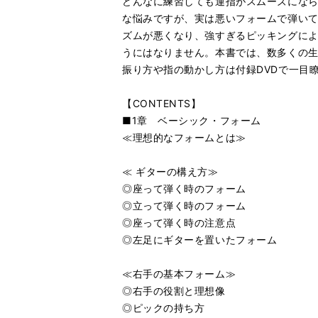
どんなに練習しても運指がスムーズにならな
な悩みですが、実は悪いフォームで弾い
ズムが悪くなり、強すぎるピッキングに
うにはなりません。本書では、数多くの
振り方や指の動かし方は付録DVDで一目
【CONTENTS】
■1章 ベーシック・フォーム
≪理想的なフォームとは≫
≪ ギターの構え方≫
◎座って弾く時のフォーム
◎立って弾く時のフォーム
◎座って弾く時の注意点
◎左足にギターを置いたフォーム
≪右手の基本フォーム≫
◎右手の役割と理想像
◎ピックの持ち方