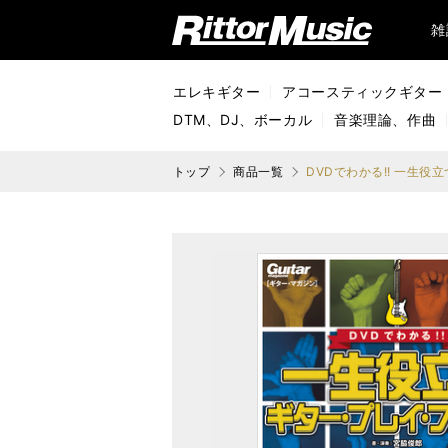
リットーミュージック (Rittor Music)
雑
エレキギター
アコースティックギター
DTM、DJ、ボーカル
音楽理論、作曲
トップ
商品一覧
DVDでわかる!! 一生役