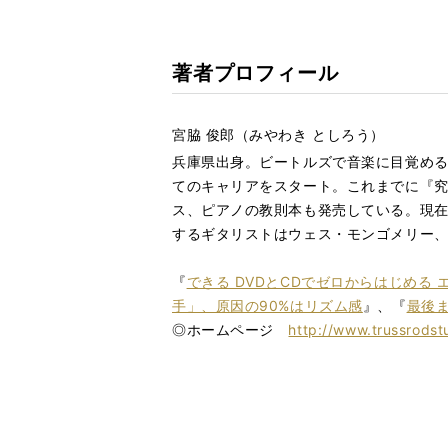
著者プロフィール
​宮脇 俊郎（みやわき としろう）
兵庫県出身。ビートルズで音楽に目覚める
て
のキャリアをスタート。これまでに『究
ス、ピアノの教則本も発売している。現
するギタリストはウェス・モンゴメリー
『
できる DVDとCDでゼロからはじめる
手」、原因の90%はリズム感
』、『
最後
◎ホームページ
http://www.trussrodst