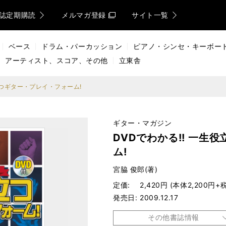
誌定期購読
メルマガ登録
サイト一覧
ベース
ドラム・パーカッション
ピアノ・シンセ・キーボー
アーティスト、スコア、その他
立東舎
立つギター・プレイ・フォーム!
ギター・マガジン
DVDでわかる!! 一生
ム!
宮脇 俊郎(著)
定価
2,420円 (本体2,200円+税
発売日
2009.12.17
その他書誌情報