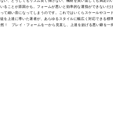
い、どうしてもリズム良く弾けない、機材を買い直しても満足のいく音
ていることが原因かも。フォームが悪いと効率的な運指ができないだ
よって細い音になってしまうのです。これではいくらスケールやコー
生徒を上達に導いた著者が、あらゆるスタイルに幅広く対応できる標
瞭然！ プレイ・フォームを一から見直し、上達を妨げる悪い癖を一掃