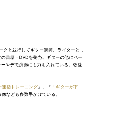
ワークと並行してギター講師、ライターとし
の書籍・DVDを発売。ギターの他にベー
ナーやデモ演奏にも力を入れている。敬愛
ー運指トレーニング
』、『
「ギターが下
映像なども多数手がけている。