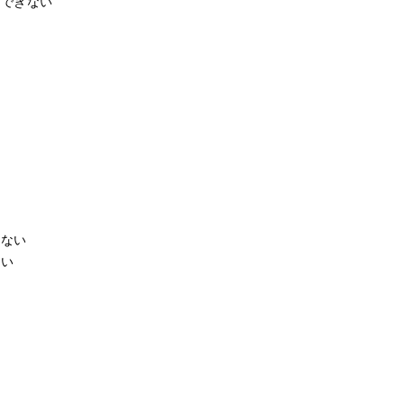
ルできない
る
けない
ない