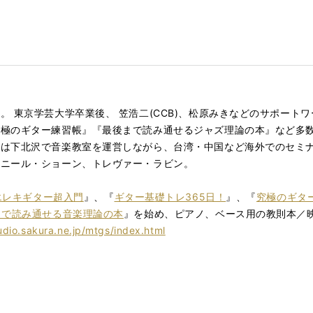
。 東京学芸大学卒業後、 笠浩二
(CCB)、松原みきなどのサポート
極のギター練習帳』『最後まで読み通せるジャズ理論の本』など多数
在は下北沢で音楽教室を運営しながら、台湾・中国など海外でのセミ
、ニール・ショーン、トレヴァー・ラビン。
 エレキギター超入門
』、『
ギター基礎トレ365日！
』、『
究極のギタ
まで読み通せる音楽理論の本
』を始め、ピアノ、ベース用の教則本／
udio.sakura.ne.jp/mtgs/index.html