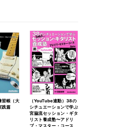
練習帳（大
（YouTube連動）38の
実践篇
シチュエーションで学ぶ
宮脇流セッション・ギタ
リスト養成塾〜アドリ
ブ・マスター・コース