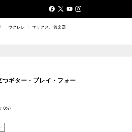
Face
Insta
X
YouT
bo
gr
ub
ok
a
e
ド
ウクレレ
サックス、管楽器
m
役立つギター・プレイ・フォー
10%)