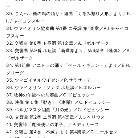
る
生
ー
交響詩「魔法使いの弟子」／P.デュカース
再
す
30. こんぺい糖の精の踊り～組曲「くるみ割り人形」より／P.
る
生
I.チャイコフスキー
交響曲 第4番「不滅」より 第4楽章／C.ニールセン
再
す
31. ヴァイオリン協奏曲 第1番 ニ長調 第1楽章／P.I.チャイコ
る
生
フスキー
踊る人形／E.ポルディーニ
再
す
32. 交響曲 第8番 ト長調 第1楽章／A.ドボルザーク
る
生
ピアノ協奏曲 第3番 ニ短調 第1楽章／S.ラフマニノフ
再
す
33. 交響曲 第9番 ホ短調「新世界より」第4楽章《連弾》／A.
る
生
ドボルザーク
美女と野獣の対話〜バレエ音楽「マ・メール・ロワ」より／
再
す
34. 第1組曲 アニトラの踊り「ペール・ギュント」より／E.H.
る
生
グリーグ
ピアノ協奏曲 ト長調 第2楽章／M.ラヴェル
再
す
35. ツィゴイネルワイゼン／P.サラサーテ
る
生
36. ヴァイオリン・ソナタ ホ短調／E.エルガー
ス・ワンダフル〜ミュージカル「ファニー・フェース」より
再
す
37. 牧神の午後への前奏曲／C.ドビュッシー
る
生
第1番〜「3つの前奏曲」より／G.ガーシュウィン
再
す
38. 映像 第１集「動き」《連弾》／C.ドビュッシー
る
生
39. ベルガマスク組曲「月の光」／C.ドビュッシー
サマータイム〜オペラ「ポギーとベス」より／G.ガーシュ
再
す
40. 交響曲 第2番 ニ長調 第4楽章／J.シベリウス
る
生
41. 交響詩「魔法使いの弟子」／P.デュカース
ワルツ〜組曲「仮面舞踏会」より／A.ハチャトゥリャン
再
す
42. 交響曲 第4番「不滅」より 第4楽章／C.ニールセン
る
生