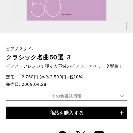
拡大す
る
ピアノスタイル
クラシック名曲50選 ３
ピアノ・アレンジで弾く☆不滅のピアノ、オペラ、交響曲！
定価
2,750円 (本体2,500円+税10%)
発売日
2009.04.28
その他書誌情報
商品を購入する
品種
楽譜
仕様
菊倍変形判 / 320ページ / CD×2付き