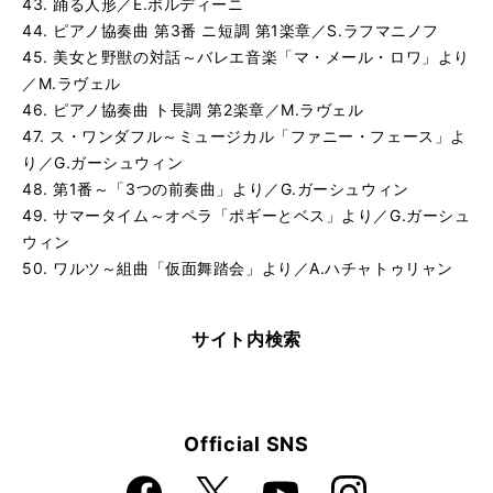
43. 踊る人形／E.ポルディーニ
す
44. ピアノ協奏曲 第3番 ニ短調 第1楽章／S.ラフマニノフ
る
45. 美女と野獣の対話～バレエ音楽「マ・メール・ロワ」より
／M.ラヴェル
46. ピアノ協奏曲 ト長調 第2楽章／M.ラヴェル
47. ス・ワンダフル～ミュージカル「ファニー・フェース」よ
り／G.ガーシュウィン
48. 第1番～「3つの前奏曲」より／G.ガーシュウィン
49. サマータイム～オペラ「ポギーとベス」より／G.ガーシュ
ウィン
50. ワルツ～組曲「仮面舞踏会」より／A.ハチャトゥリャン
サイト内検索
Official SNS
Faceboo
Instagra
X
YouTube