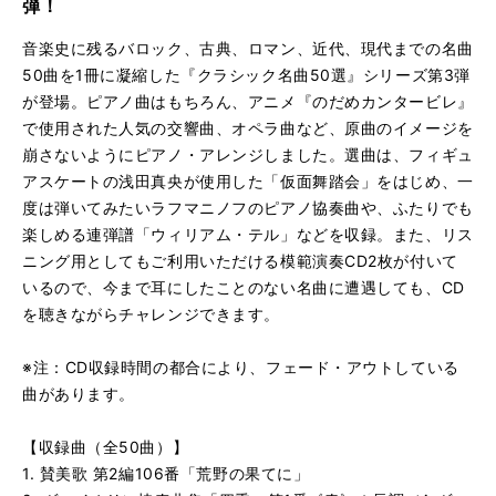
弾！
る
生
交響曲 第3番 変ホ長調「英雄」第１楽章／L.V.ベートーヴ
再
す
音楽史に残るバロック、古典、ロマン、近代、現代までの名曲
る
生
50曲を1冊に凝縮した『クラシック名曲50選』シリーズ第3弾
交響曲 第5番 ハ短調「運命」第1楽章より／L.V.ベートー
再
す
が登場。ピアノ曲はもちろん、アニメ『のだめカンタービレ』
る
生
で使用された人気の交響曲、オペラ曲など、原曲のイメージを
ピアノ・ソナタ 第14番 嬰ハ短調「月光」第3楽章／L.V.
再
す
崩さないようにピアノ・アレンジしました。選曲は、フィギュ
る
生
序曲〜オペラ「ウィリアム・テル」より《連弾》／G.ロッ
再
す
アスケートの浅田真央が使用した「仮面舞踏会」をはじめ、一
る
生
度は弾いてみたいラフマニノフのピアノ協奏曲や、ふたりでも
ます／F.P.シューベルト＆F. リスト
再
す
楽しめる連弾譜「ウィリアム・テル」などを収録。また、リス
る
生
ニング用としてもご利用いただける模範演奏CD2枚が付いて
ピアノ・ソナタ 第16番 イ短調／F.P.シューベルト
再
す
いるので、今まで耳にしたことのない名曲に遭遇しても、CD
る
生
を聴きながらチャレンジできます。
ラデッキー行進曲《連弾》／J.シュトラウス
再
す
る
生
《革命》エチュード 第12番 ハ短調／F.ショパン
再
す
※注：CD収録時間の都合により、フェード・アウトしている
る
生
曲があります。
幻想即興曲 第12番 嬰ハ短調／F.ショパン
再
す
る
生
【収録曲（全50曲）】
ワルツ 第7番 嬰ハ短調／F.ショパン
再
す
1. 賛美歌 第2編106番「荒野の果てに」
る
生