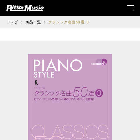
ク (Rittor Musi
メニ
c)
ュ
トップ
商品一覧
クラシック名曲50選 ３