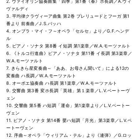
2. ヴァイオリン協奏曲集「四季」第1番《春》ホ長調／A.ヴィ
ピアノ・ソナタ 第2番 ト短調／F.ショパン
再
す
ヴァルディ
る
生
ハンガリー狂詩曲 第2番 嬰ハ短調／F.リスト
再
す
3. 平均律クラヴィーア曲集 第2巻 プレリュードとフーガ 第1
る
生
番より 前奏曲／J.S.バッハ
女心の歌〜オペラ「リゴレット」より／ G.ヴェルディ
再
す
4. オンブラ・マイ・フ～オペラ「セルセ」より／G.F.ヘンデ
る
生
ル
レクイエム「怒りの日」／ G.ヴェルディ
再
す
5. ピアノ・ソナタ 第8番 イ短調 第1楽章／W.A.モーツァルト
る
生
6. 《トルコ行進曲》ピアノ・ソナタ 第11番 イ長調 第3楽章／
ニュルンベルクのマイスタージンガー 第1幕への前奏曲／R
再
す
W.A.モーツァルト
る
生
舟歌〜オペラ「ホフマン物語」より／J.オッフェンバック
再
す
7. きらきら星変奏曲～「ああ、お母さん聞いて」による12の
る
生
変奏曲 ハ長調／W.A.モーツァルト
交響曲 第3番 へ長調 第3楽章／J.ブラームス
再
す
8. オーボエ協奏曲 ハ長調 第1楽章／W.A.モーツァルト
る
生
9. 交響曲 第3番 変ホ長調「英雄」第１楽章／L.V.ベートーヴ
ハンガリー舞曲 第5番 嬰ヘ短調／J.ブラームス
再
す
ェン
る
生
10. 交響曲 第5番 ハ短調「運命」第1楽章より／L.V.ベートー
第2組曲 ファランドール「アルルの女」より／G.ビゼー
再
す
ヴェン
る
生
真珠採りのタンゴ〜オペラ「真珠採り」より／G.ビゼー
再
す
11. ピアノ・ソナタ 第14番 嬰ハ短調「月光」第3楽章／L.V.ベ
る
生
ートーヴェン
情景〜バレエ音楽「白鳥の湖」より／P.I.チャイコフスキ
再
す
12. 序曲～オペラ「ウィリアム・テル」より《連弾》／G.ロッ