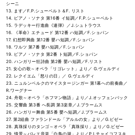
る
生
シーニ
こんぺい糖の精の踊り〜組曲「くるみ割り人形」より／P.I
再
す
13. ます／F.P.シューベルト＆F. リスト
る
生
14. ピアノ・ソナタ 第16番 イ短調／F.P.シューベルト
ヴァイオリン協奏曲 第1番 ニ長調 第1楽章／P.I.チャイコ
再
す
15. ラデッキー行進曲《連弾》／J.シュトラウス
る
生
交響曲 第8番 ト長調 第1楽章／A.ドボルザーク
再
す
16. 《革命》エチュード 第12番 ハ短調／F.ショパン
る
生
17. 幻想即興曲 第12番 嬰ハ短調／F.ショパン
交響曲 第9番 ホ短調「新世界より」第4楽章《連弾》／A.
再
す
18. ワルツ 第7番 嬰ハ短調／F.ショパン
る
生
19. ピアノ・ソナタ 第2番 ト短調／F.ショパン
第1組曲 アニトラの踊り「ペール・ギュント」より／E.H.
再
す
20. ハンガリー狂詩曲 第2番 嬰ハ短調／F.リスト
る
生
21. 女心の歌～オペラ「リゴレット」より／ G.ヴェルディ
ツィゴイネルワイゼン／P.サラサーテ
再
す
22. レクイエム「怒りの日」／ G.ヴェルディ
る
生
ヴァイオリン・ソナタ ホ短調／E.エルガー
再
す
23. ニュルンベルクのマイスタージンガー 第1幕への前奏曲／
る
生
R.ワーグナー
牧神の午後への前奏曲／C.ドビュッシー
再
す
24. 舟歌～オペラ「ホフマン物語」より／J.オッフェンバック
る
生
25. 交響曲 第3番 へ長調 第3楽章／J.ブラームス
映像 第1集「動き」《連弾》／C.ドビュッシー
再
す
26. ハンガリー舞曲 第5番 嬰ヘ短調／J.ブラームス
る
生
27. 第2組曲 ファランドール「アルルの女」より／G.ビゼー
ベルガマスク組曲「月の光」／C.ドビュッシー
再
す
28. 真珠採りのタンゴ～オペラ「真珠採り」より／G.ビゼー
る
生
交響曲 第2番 ニ長調 第4楽章／J.シベリウス
再
す
29. 情景～バレエ音楽「白鳥の湖」より／P.I.チャイコフスキ