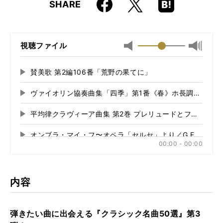
Faceboo
Hatena
X
SHARE
ISBN
9784845616756
k
Boo
kma
JAN
4958537112290
rk
視聴ファイル
最小
最大音
音
量
量
に
賛美歌 第2編106番「荒野の果てに」
再
に
切
生
切
り
ヴァイオリン協奏曲集「四季」第1番《春》ホ長調／A.ヴ
再
す
り
替
る
生
替
え
平均律クラヴィーア曲集 第2巻 プレリュードとフーガ 第1番
再
す
え
る
る
生
る
オンブラ・マイ・フ〜オペラ「セルセ」より／G.F.ヘンデ
再
す
00:00 - 00:00
る
生
ピアノ・ソナタ 第8番 イ短調 第1楽章／W.A.モーツァルト
再
す
る
生
《トルコ行進曲》ピアノ・ソナタ 第11番 イ長調 第3楽章／
再
す
内容
る
生
きらきら星変奏曲〜「ああ、お母さん聞いて」による12の変
再
す
る
生
弾きたい曲に出会える『クラシック名曲50選』第3
オーボエ協奏曲 ハ長調 第1楽章／W.A.モーツァルト
再
す