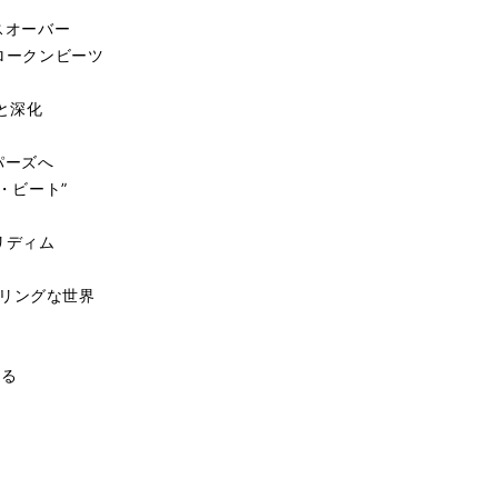
ロスオーバー
ブロークンビーツ
と深化
パーズへ
ト・ビート”
リディム
リリングな世界
せる