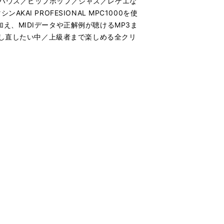
ハウス／ヒップホップ／ジャズ／レゲエな
 PROFESIONAL MPC1000を使
、MIDIデータや正解例が聴けるMP3ま
強し直したい中／上級者まで楽しめる全クリ