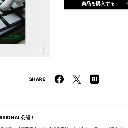
商品を購入する
品種
書籍
仕様
B5変形判 / 240ページ /
ISBN
9784845616510
拡大す
る
Faceboo
Hatena
X
SHARE
k
Boo
kma
rk
SSIONAL公認！