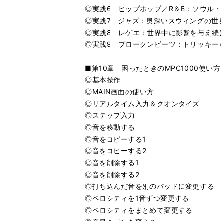
◎実践6 ヒップホップ／R＆B：ソウル
◎実践7 ジャズ：奥深いスウィングの世
◎実践8 レゲエ：世界中に影響を与え続
◎実践9 ブロークンビーツ：トリッキー
■第10章 困ったときのMPC1000使い
◎基本操作
◎MAIN画面の使い方
◎リアルタイム入力＆クオンタイズ
◎ステップ入力
◎音を移動する
◎音をコピーする1
◎音をコピーする2
◎音を削除する1
◎音を削除する2
◎打ち込んだ音を別のパッドに変更する
◎ベロシティを1音ずつ変更する
◎ベロシティをまとめて変更する