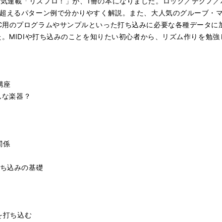
気連載「リズプロ！」が、1冊の本になりました。ロック／テクノ／
えるパターン例で分かりやすく解説。また、大人気のグルーブ・マシンAKAI
C用のプログラムやサンプルといった打ち込みに必要な各種データに加え
した。MIDIや打ち込みのことを知りたい初心者から、リズム作りを勉
講座
んな楽器？
関係
打ち込みの基礎
トを打ち込む