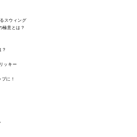
するスウィング
ムの極意とは？
は？
トリッキー
ップに！
…
？