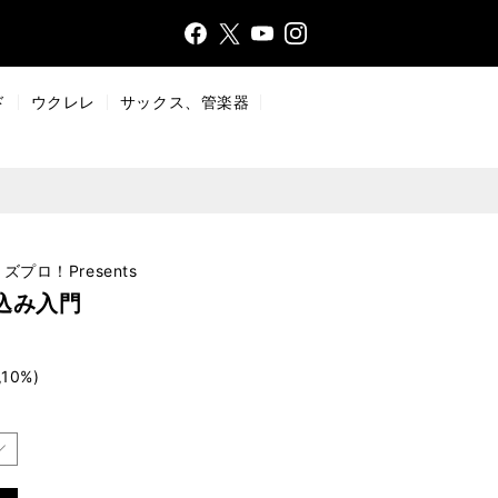
Face
Insta
X
YouT
bo
gr
ub
ok
a
e
ド
ウクレレ
サックス、管楽器
m
e リズプロ！Presents
込み入門
10%)