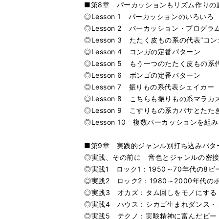
■第8章 パーカッションもリズム作りの
◎Lesson 1 パーカッションのいろいろ
◎Lesson 2 パーカッション・プログ
◎Lesson 3 たたく皮もの系の代表“コン
◎Lesson 4 コンガの定番パターン
◎Lesson 5 もう一つのたたく皮もの系
◎Lesson 6 ボンゴの定番パターン
◎Lesson 7 振りもの系代表シェイカー
◎Lesson 8 こちらも振りもの系マラカ
◎Lesson 9 こすりもの系カバサとた
◎Lesson 10 複数パーカッションを組
■第9章 実践的ジャンル別打ち込みパタ
◎実践、その前に 音色とジャンルの密
◎実践1 ロック1：1950～70年代の8ビ
◎実践2 ロック2：1980～2000年代
◎実践3 オカズ：タム回しをモノにする
◎実践4 ハウス：シカゴ生まれダンス・
◎実践5 テクノ：実験精神に富んだビー