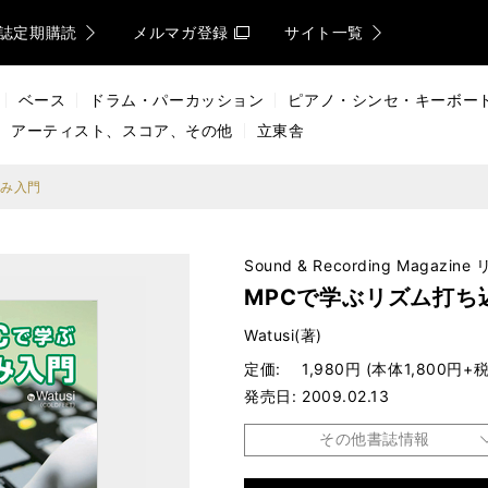
誌定期購読
メルマガ登録
サイト一覧
ベース
ドラム・パーカッション
ピアノ・シンセ・キーボー
アーティスト、スコア、その他
立東舎
込み入門
Sound & Recording Magazin
MPCで学ぶリズム打ち
Watusi(著)
定価
1,980円 (本体1,800円+税
発売日
2009.02.13
その他書誌情報