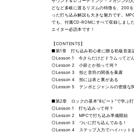
サウンド＆レコーディング・マガジンの人
どなど多岐に渡るリズムの特徴を、200を超
った打ち込み解説も大きな魅力です。MP
でも、付属CD-ROMにすべて収録しま
エイター必読本です！
【CONTENTS】
■第1章 打ち込み初心者に贈る初級音楽
◎Lesson 1 今さらだけどドラムってど
◎Lesson 2 小節とか拍って何？
◎Lesson 3 拍と音符の関係を暴露
◎Lesson 4 拍には表と裏がある
◎Lesson 5 テンポとジャンルの密接な
■第2章 ロックの基本“8ビート”で学ぶ
◎Lesson 1 打ち込みって何？
◎Lesson 2 MPCで打ち込み準備開始
◎Lesson 3 ついに打ち込んでみる！
◎Lesson 4 ステップ入力でハイハッ