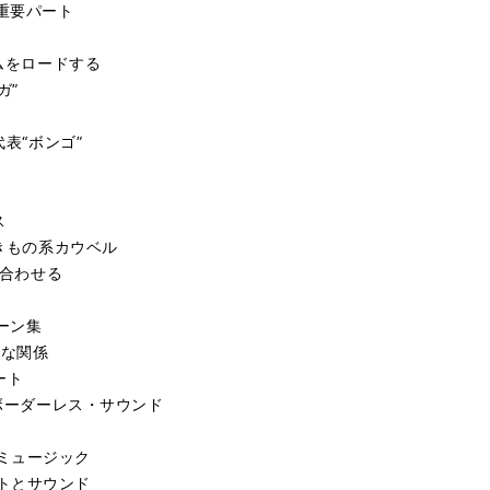
重要パート
ラムをロードする
ガ”
代表“ボンゴ”
ス
たきもの系カウベル
み合わせる
ーン集
接な関係
ート
のボーダーレス・サウンド
ミュージック
トとサウンド