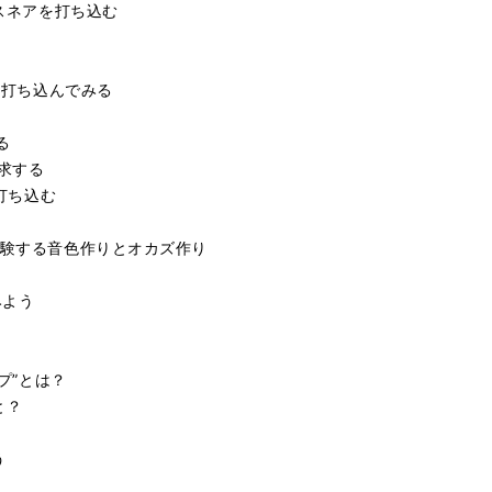
とスネアを打ち込む
から打ち込んでみる
る
追求する
を打ち込む
体験する音色作りとオカズ作り
みよう
ープ”とは？
と？
う