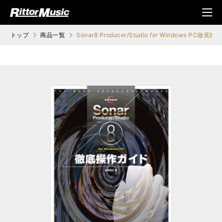
ク (Rittor Musi
メニ
c)
ュ
トップ
商品一覧
Sonar8 Producer/Studio for Windows PC徹底