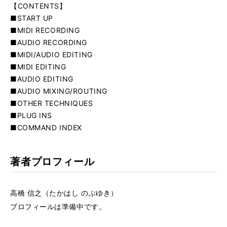
【CONTENTS】
■START UP
■MIDI RECORDING
■AUDIO RECORDING
■MIDI/AUDIO EDITING
■MIDI EDITING
■AUDIO EDITING
■AUDIO MIXING/ROUTING
■OTHER TECHNIQUES
■PLUG INS
■COMMAND INDEX
著者プロフィール
高橋 信之（たかはし のぶゆき）
プロフィールは準備中です。