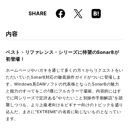
仕様
B5判 / 344ページ
Faceboo
Hatena
X
SHARE
ISBN
9784845616411
k
Boo
kma
rk
内容
ベスト・リファレンス・シリーズに待望のSonar8が
初登場！
ホームページやハガキを通じて多くの方々からリクエストをい
ただいていたSonar8対応の徹底操作ガイドがついに登場しま
す。Windows系DAWソフトの代表格となったSonar8の魅力
と能力のすべてをこの1冊にフルカラーで凝縮。内容的にはす
でに同シリーズで定評ある"やりたいこと別操作手順解説"を踏
襲しつつも、より上級者向け＆ビギナー向けのトピックを盛り
込んだ、まさに"EXTREME"の名前に恥じないものとなってい
ます。