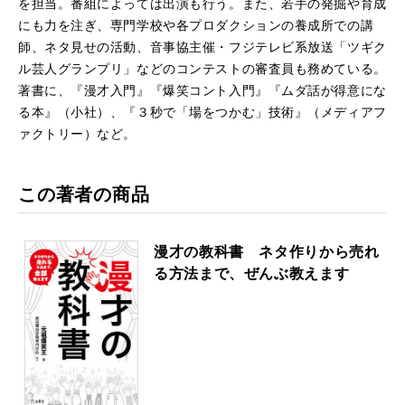
を担当。番組によっては出演も⾏う。また、若⼿の発掘や育成
にも⼒を注ぎ、専⾨学校や各プロダクションの養成所での講
師、ネタ⾒せの活動、音事協主催・フジテレビ系放送「ツギク
ル芸人グランプリ」などのコンテストの審査員も務めている。
著書に、『漫才⼊⾨』『爆笑コント⼊⾨』『ムダ話が得意にな
る本』（⼩社）、『３秒で「場をつかむ」技術』（メディアフ
ァクトリー）など。
この著者の商品
漫才の教科書 ネタ作りから売れ
る⽅法まで、ぜんぶ教えます