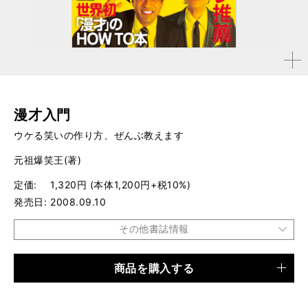
拡大す
る
漫才入門
ウケる笑いの作り方、ぜんぶ教えます
元祖爆笑王(著)
定価
1,320円 (本体1,200円+税10%)
発売日
2008.09.10
その他書誌情報
商品を購入する
品種
書籍
仕様
四六判 / 208ページ