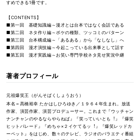
すめできる1冊です。
【CONTENTS】
■第一回 基礎知識編～漫才とは台本ではなく会話である
■第二回 ネタ作り編～ボケの種類、ツッコミのパターン
■第三回 台本構成編～「あるある」から「なしなし」へ
■第四回 漫才演技編～今起こっている出来事として話す
■第五回 漫才実践編～お笑い専門学校ネタ見せ実況中継
著者プロフィール
元祖爆笑王（がんそばくしょうおう）
本名＝髙橋裕幸 たかはしひろゆき／１９６４年⽣まれ。放送
作家、演芸作家、演芸プロデューサー。これまで『ウッチャン
ナンチャンのやるならやらねば』『笑っていいとも︕』『爆笑
ヒットパレード』『めちゃ×２イケてるッ︕』『爆笑レッドカ
ーペット』をはじめ、数々のテレビ、ラジオのバラエティ番組