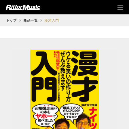
ク (Rittor Musi
メニ
c)
ュ
トップ
商品一覧
漫才入門