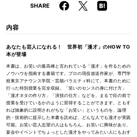
Faceboo
Hatena
X
SHARE
ISBN
9784845615964
k
Boo
kma
rk
内容
あなたも芸人になれる！ 世界初「漫才」のHOW TO
本が登場
本書は、お笑いの最高峰と言われている「漫才」を作るための
ノウハウを指南する書籍です。プロの現役放送作家が、専門学
校東京アナウンス学院・芸能バラエティ科にて、本書のために
行った特別授業を完全収録。「笑いのセンスの身に付け方」
「漫才ネタの作り方」「演技の仕方」などを、まるで目の前で
授業を受けているかのように習得することができます。ともす
れば抽象的に説明されがちな「お笑い」というものを、論理
的・技術的に提示した本書を読めば、どんな人でも漫才が実践
可能。お笑い芸人志望の人はもちろん、お笑いに興味があり、
宴会やイベントでちょっとした漫才をやってみたい人にもおす