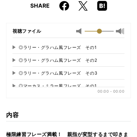
Faceboo
Hatena
X
SHARE
ISBN
9784845616473
k
Boo
kma
rk
視聴ファイル
最小
最大音
音
量
量
に
◎ラリー・グラハム風フレーズ その1
再
に
切
生
切
り
◎ラリー・グラハム風フレーズ その2
再
す
り
替
る
生
替
え
◎ラリー・グラハム風フレーズ その3
再
す
え
る
る
生
る
◎マーカス・ミラー風フレーズ その1
再
す
00:00 - 00:00
る
生
◎マーカス・ミラー風フレーズ その2
再
す
る
生
◎マーカス・ミラー風フレーズ その3
再
す
内容
る
生
◎フリー風フレーズ その1
再
す
る
生
極限練習フレーズ満載！ 親指が変型するまで叩きま