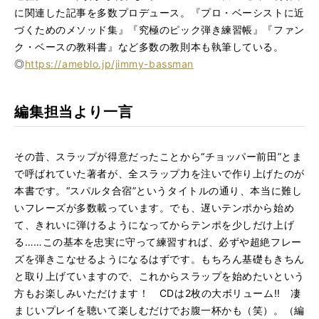
に関連した記事を多数プロデュース。『プロ・ベーシストに近
づくためのメソッド集』『究極のピック弾き練習帳』『ファン
ク・ベースの教科書』など多数の教則本も執筆している。
◎
https://ameblo.jp/jimmy-bassman
編集担当より一言
その昔、スラップが得意だったことから“チョッパー前田”とま
で呼ばれていた著者が、全スラップ力を注いで作り上げたのが
本書です。“スパルタ合宿”というタイトルの通り、本当に難し
いフレーズが多数載っています。でも、遅いテンポから始め
て、きれいに弾けるようになってからテンポを少しだけ上げ
る……この基本を忠実に守って練習すれば、必ずや超絶フレー
ズを弾きこなせるようになるはずです。もちろん基礎もきちん
と取り上げていますので、これからスラップを始めたいという
方もお楽しみいただけます！ CDは2枚の大ボリューム!! 凄
まじいプレイを聴いて楽しむだけでお腹一杯かも（笑）。（編