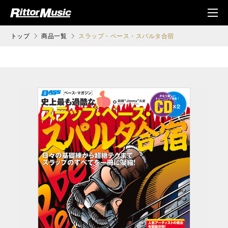
ク (Rittor Musi
メニ
c)
ュ
トップ
商品一覧
スラップ・ベース・スパルタ合宿