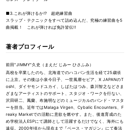
■3.これが弾けるか!? 超絶練習曲
スラップ・テクニックをすべて詰め込んだ、究極の練習曲を5
曲掲載！ これが弾ければ免許皆伝!!
著者プロフィール
前田"JIMMY"久史（まえだ じみー ひさふみ）
高校を卒業したのち、北海道でのハコバン生活を経て25歳頃
に上京。その後は小泉今日子、一世風靡セピア、X JAPANのT
oshI、ダイヤモンドユカイ、しばたはつみ、森川智之などさま
ざまなアーティストのサポート、スタジオ・ワークを行ない、
沢田研二、鳳蘭、布施明などのミュージカルのバンド・マスタ
ーを担当。近年ではMalaga Virgen、Cybalic Encounters、F
reaky Marketでの活動に意欲を燃やす。また、後進育成のた
め学校法人ESPにて講師として活躍するだけでなく、海外にも
遠征。2000年頃から現在まで『ベース・マガジン』にて奏法