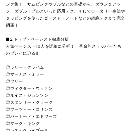
ング集！ サムピングやプルなどの基礎から、ダウン＆アッ
◎超絶練習曲?ブルージィ・ソロ
再
す
プ、ダブル・プルといった応用テク、そしてロータリー奏法や
る
生
◎超絶練習曲?パーカッシブ
再
す
タッピングを使ったゴースト・ノートなどの超絶テクまで完全
る
生
網羅!!
◎超絶練習曲?グリーンスリーヴス
再
す
る
生
■2.トップ・ベーシスト徹底分析！
す
人気ベーシスト10人を詳細に分析！ 革命的スラッパーたち
る
のプレイに迫る!!
◎ラリー・グラハム
◎マーカス・ミラー
◎フリー
◎ヴィクター・ウッテン
◎ルイス・ジョンソン
◎スタンリー・クラーク
◎ブーツィー・コリンズ
◎バーナード・エドワーズ
◎マーク・キング
◎レス・クレイプール