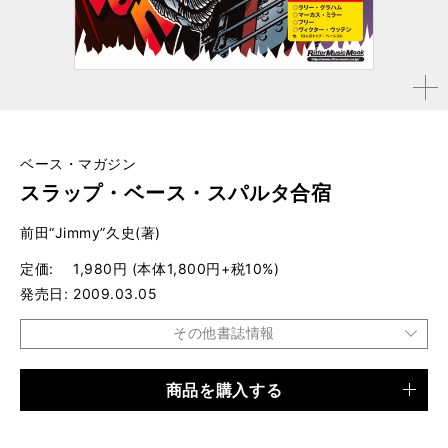
拡大す
る
ベース・マガジン
スラップ・ベース・スパルタ合宿
前田“Jimmy”久史(著)
定価
1,980円 (本体1,800円+税10%)
発売日
2009.03.05
その他書誌情報
商品を購入する
品種
ムック
仕様
B5変形判 / 128ページ / CD×2付き