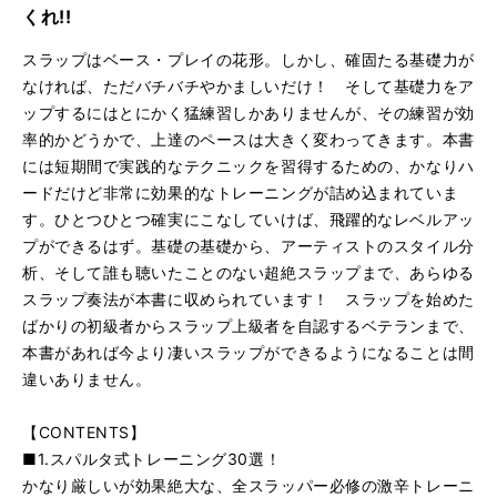
◎フリー風フレーズ その2
再
す
くれ!!
る
生
◎フリー風フレーズ その3
再
す
スラップはベース・プレイの花形。しかし、確固たる基礎力が
る
生
なければ、ただバチバチやかましいだけ！ そして基礎力をア
◎ヴィクター・ウッテン風フレーズ その1
再
す
ップするにはとにかく猛練習しかありませんが、その練習が効
る
生
率的かどうかで、上達のペースは大きく変わってきます。本書
◎ヴィクター・ウッテン風フレーズ その2
再
す
には短期間で実践的なテクニックを習得するための、かなりハ
る
生
◎スタンリー・クラーク風フレーズ その1
再
す
ードだけど非常に効果的なトレーニングが詰め込まれていま
る
生
す。ひとつひとつ確実にこなしていけば、飛躍的なレベルアッ
◎スタンリー・クラーク風フレーズ その2
再
す
プができるはず。基礎の基礎から、アーティストのスタイル分
る
生
析、そして誰も聴いたことのない超絶スラップまで、あらゆる
◎ブーツィー・コリンズ風フレーズ
再
す
スラップ奏法が本書に収められています！ スラップを始めた
る
生
ばかりの初級者からスラップ上級者を自認するベテランまで、
◎マーク・キング風フレーズ
再
す
本書があれば今より凄いスラップができるようになることは間
る
生
◎レス・クレイプール風フレーズ
再
す
違いありません。
る
生
◎超絶練習曲?ハイテク・ファンク
再
す
【CONTENTS】
る
生
■1.スパルタ式トレーニング30選！
◎超絶練習曲?アフロ・キューバン
再
す
かなり厳しいが効果絶大な、全スラッパー必修の激辛トレーニ
る
生