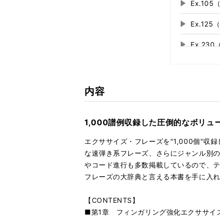
Ex.1
再
す
る
生
Ex.12
再
す
る
生
Ex.2
再
す
る
生
Ex.2
再
す
る
生
Ex.3
再
す
内容
る
生
Ex.38
再
す
る
生
1,000譜例収録した圧倒的なボリ
Ex.3
再
す
る
生
エクササイズ・フレーズを"1,000個"
Ex.42
再
す
な速弾き系フレーズ、さらにジャンル別
る
生
やコード進行も多数掲載しているので、
Ex.4
再
す
フレーズの大辞典と言える本書を手に入
る
生
Ex.4
再
す
【CONTENTS】
る
生
Ex.5
再
す
■第1章 フィンガリング強化エクササイ