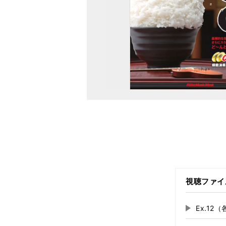
視聴ファイ
Ex.12
再
生