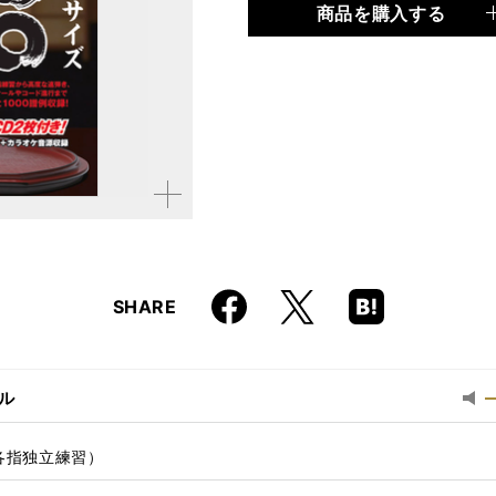
商品を購入する
品種
ムック
仕様
A4変形判 / 224ページ /
ISBN
9784845617609
拡大す
る
Faceboo
Hatena
X
SHARE
k
Boo
kma
rk
ル
最
小
音
（各指独立練習）
量
に