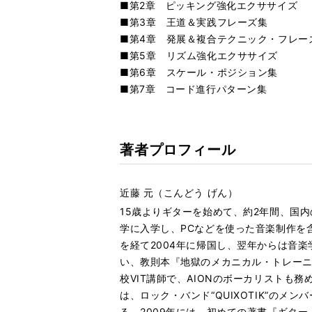
る
生
■第2章 ピッキング強化エクササイズ
Ex.6
再
す
■第3章 王道＆実践フレーズ集
る
生
■第4章 発展＆複合テクニック・フレー
Ex.6
再
す
■第5章 リズム強化エクササイズ
る
生
■第6章 スケール・ポジション集
Ex.6
再
す
■第7章 コード進行パターン集
る
生
Ex.6
再
す
る
生
Ex.6
再
す
著者プロフィール
る
生
Ex.69
再
す
る
生
Ex.69
近藤 元（こんどう げん）
再
す
る
生
15歳よりギターを始めて、約2年間、国
Ex.72
再
す
学に入学し、PCなどを使った音楽制作を含む作編
る
生
を経て2004年に帰国し、翌年からは音楽
す
い、教則本『地獄のメカニカル・トレー
る
校VIT講師で、AIONのボーカリストも
は、ロック・バンド“QUIXOTIK”の
る。2009年には、初めての著書『ギタ