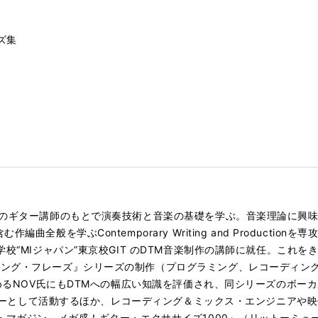
13（スウィープ・ピッキング系フレーズ）
ズ集
21（エコノミー・ピッキング系フレーズ）
33（タッピング系フレーズ）
49（指弾き系フレーズ）
83（ハーフ・タイム・シャッフル）
1（4ビート）
8（変則ビート）
内のギター講師のもとで演奏技術と音楽の基礎を学ぶ。音楽理論に興
5（5音区切りフレーズ）
曲全般を学ぶContemporary Writing and Producti
学校“MIジャパン”東京校GIT のDTM音楽制作の講師に就任。これ
ニング・フレーズ』シリーズの制作（プログラミング、レコーディン
務めるNOV氏にもDTMへの幅広い知識を評価され、同シリーズのボ
メンバーとして活動するほか、レコーディング＆ミックス・エンジニア
ー・マガジン メガ盛！ギター・エクササイズ1000』（リットーミュ