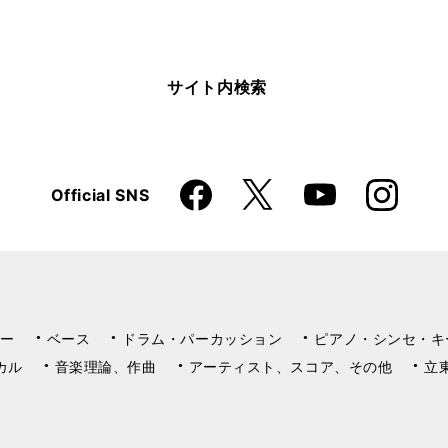
サイト内検索
Faceboo
Instagra
X
Official SNS
YouTube
k
m
ー
ベース
ドラム・パーカッション
ピアノ・シンセ・キ
カル
音楽理論、作曲
アーティスト、スコア、その他
立