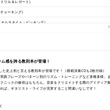
05（トリル＆レガート）
切
り
5（チョーキング）
替
え
30（オルタネイト・ピッキング）
る
0
89（ピッキング・ハーモニクス）
13（フィンガー・ピッキング）
2（ロック系ソロ）
ューム感を誇る教則本が登場！
94（ブルース系ソロ）
収録した史上初と言える教則本が登場です！（模範演奏CDも2枚付録
4（カッティング）
の実践フレーズやパターン別のリズム・トレーニングなど多種多様。
テクニックの修得はもちろん、音楽をクリエイトする際のアイディア
49（ジャズ・フレーズ）
れれば、ギタリスト・ライフが充実すること間違いなしです！
75（開放弦活用フレーズ）
12（ドロップDチューニング・フレーズ）
ズ