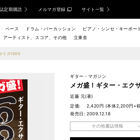
誌定期購読
メルマガ登録
サイト一覧
ベース
ドラム・パーカッション
ピアノ・シンセ・キーボー
アーティスト、スコア、その他
立東舎
イズ1000
ギター・マガジン
メガ盛！ギター・エクサ
近藤 元(著)
定価
2,420円 (本体2,200円+税
発売日
2009.12.18
その他書誌情報