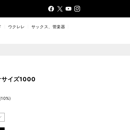
Face
Insta
X
YouT
bo
gr
ub
ok
a
e
ド
ウクレレ
サックス、管楽器
m
サイズ1000
10%)