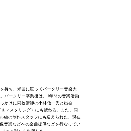
味を持ち、米国に渡ってバークリー音楽大
onを専攻。バークリー卒業後は、1年間の音楽活動
をきっかけに同校講師の小林信一氏と出会
グ＆マスタリング）にも携わる。また、同
ーカル編の制作スタッフにも迎えられた。現在
や映像音楽などへの楽曲提供などを行なってい
ージック刊）を出版した。