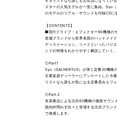
ギタリストなら誰しもお世話になってい
スターの人気モデルが一堂に集結。Syu
のモデルのリアル・サウンドを付録CDに
【CONTENTS】
■現行ドライブ・エフェクター90機種の
老舗ブランドから世界各国のハンドメイド
ディストーション、リードといったバリ
ンドの特徴をわかりやすく解説していく
◎Part1
Syu（GALNERYUS）が弾く定番30
主要楽器ディーラーにアンケートした今最
リストなら誰もが気になる定番歪みエフェ
◎Part.2
末原康志による注目60機種の徹底サウン
国内外問わず次々と登場する注目ブランド
で体感します。