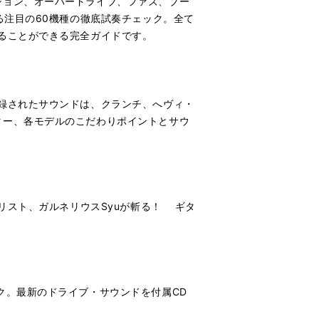
ション、オーバードライブ、ファズ、ブー
る注目の60機種の徹底試奏チェック。全て
ることができる完全ガイドです。
録されたサウンドは、クランチ、へヴィ・
ター、各モデルのこだわりポイントとサウ
リスト、ガルネリウスSyuが斬る！ ギタ
ク。最新のドライブ・サウンドを付属CD