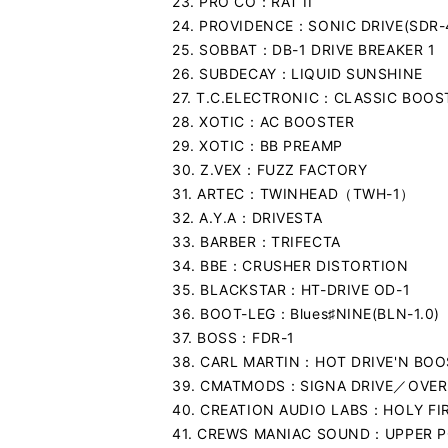
23. PRO CO：RAT II
24. PROVIDENCE：SONIC DRIVE(SDR-
25. SOBBAT：DB-1 DRIVE BREAKER 1
26. SUBDECAY：LIQUID SUNSHINE
27. T.C.ELECTRONIC：CLASSIC BOO
28. XOTIC：AC BOOSTER
29. XOTIC：BB PREAMP
30. Z.VEX：FUZZ FACTORY
31. ARTEC：TWINHEAD（TWH-1）
32. A.Y.A：DRIVESTA
33. BARBER：TRIFECTA
34. BBE：CRUSHER DISTORTION
35. BLACKSTAR：HT-DRIVE OD-1
36. BOOT-LEG：Blues♯NINE(BLN-1.0)
37. BOSS：FDR-1
38. CARL MARTIN：HOT DRIVE'N BO
39. CMATMODS：SIGNA DRIVE／OVER
40. CREATION AUDIO LABS：HOLY FI
41. CREWS MANIAC SOUND：UPPER P