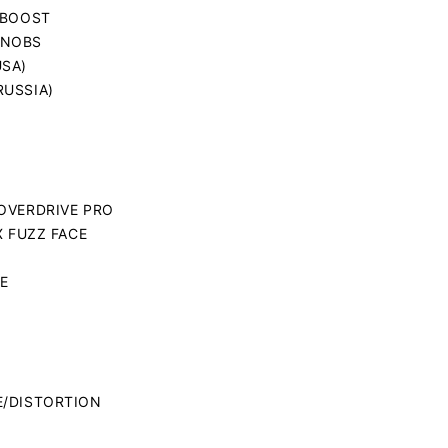
 BOOST
KNOBS
USA)
RUSSIA)
T
OVERDRIVE PRO
X FUZZ FACE
E
E/DISTORTION