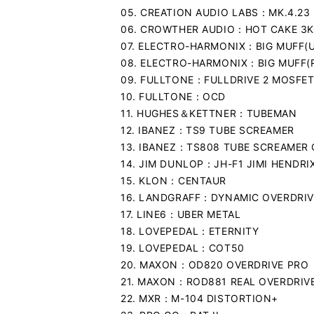
05. CREATION AUDIO LABS：MK.4.23
06. CROWTHER AUDIO：HOT CAKE 3
07. ELECTRO-HARMONIX：BIG MUFF(
08. ELECTRO-HARMONIX：BIG MUFF(
09. FULLTONE：FULLDRIVE 2 MOSFE
10. FULLTONE：OCD
11. HUGHES＆KETTNER：TUBEMAN
12. IBANEZ：TS9 TUBE SCREAMER
13. IBANEZ：TS808 TUBE SCREAMER 
14. JIM DUNLOP：JH-F1 JIMI HENDRI
15. KLON：CENTAUR
16. LANDGRAFF：DYNAMIC OVERDRIV
17. LINE6：UBER METAL
18. LOVEPEDAL：ETERNITY
19. LOVEPEDAL：COT50
20. MAXON：OD820 OVERDRIVE PRO
21. MAXON：ROD881 REAL OVERDRIV
22. MXR：M-104 DISTORTION+