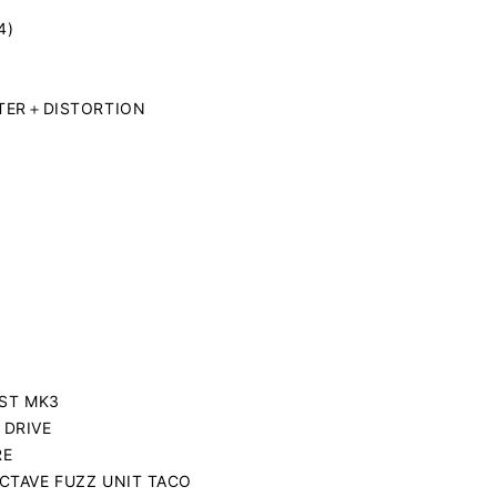
4)
STER＋DISTORTION
OST MK3
 DRIVE
RE
CTAVE FUZZ UNIT TACO