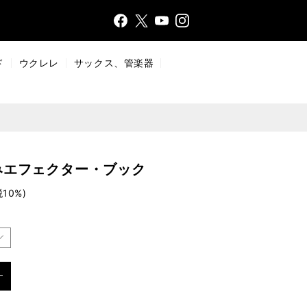
Face
Insta
X
YouT
bo
gr
ub
ok
a
e
ド
ウクレレ
サックス、管楽器
m
みエフェクター・ブック
税10%)
 CD付き