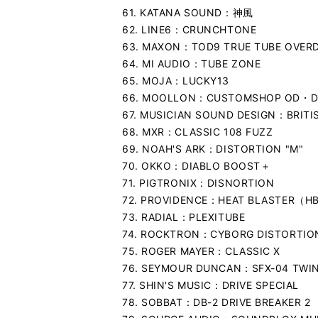
61. KATANA SOUND：神風
62. LINE6：CRUNCHTONE
63. MAXON：TOD9 TRUE TUBE OVERD
64. MI AUDIO：TUBE ZONE
65. MOJA：LUCKY13
66. MOOLLON：CUSTOMSHOP OD・D
67. MUSICIAN SOUND DESIGN：BRITI
68. MXR：CLASSIC 108 FUZZ
69. NOAH'S ARK：DISTORTION "M"
70. OKKO：DIABLO BOOST＋
71. PIGTRONIX：DISNORTION
72. PROVIDENCE：HEAT BLASTER（H
73. RADIAL：PLEXITUBE
74. ROCKTRON：CYBORG DISTORTIO
75. ROGER MAYER：CLASSIC X
76. SEYMOUR DUNCAN：SFX-04 TWI
77. SHIN'S MUSIC：DRIVE SPECIAL
78. SOBBAT：DB-2 DRIVE BREAKER 2