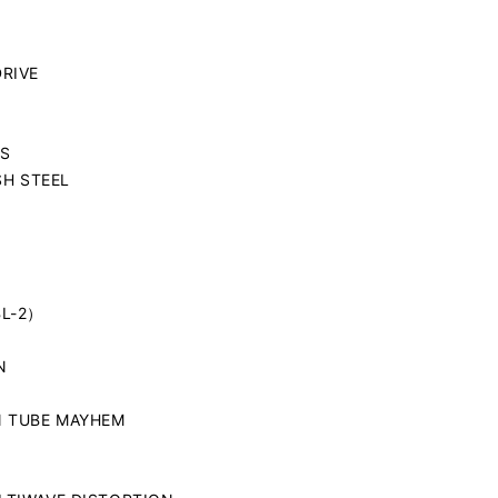
RIVE
S
SH STEEL
BL-2）
N
N TUBE MAYHEM