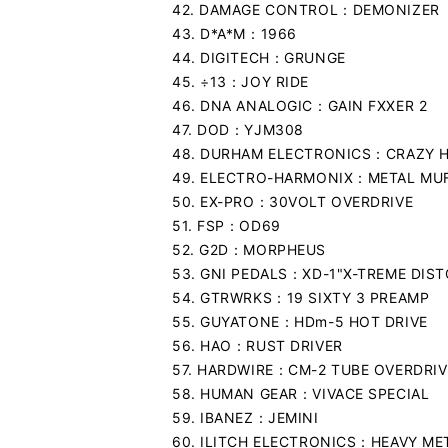
42. DAMAGE CONTROL：DEMONIZER
43. D*A*M：1966
44. DIGITECH：GRUNGE
45. ÷13：JOY RIDE
46. DNA ANALOGIC：GAIN FXXER 2
47. DOD：YJM308
48. DURHAM ELECTRONICS：CRAZY 
49. ELECTRO-HARMONIX：METAL MU
50. EX-PRO：30VOLT OVERDRIVE
51. FSP：OD69
52. G2D：MORPHEUS
53. GNI PEDALS：XD-1"X-TREME DIS
54. GTRWRKS：19 SIXTY 3 PREAMP
55. GUYATONE：HDm-5 HOT DRIVE
56. HAO：RUST DRIVER
57. HARDWIRE：CM-2 TUBE OVERDRIV
58. HUMAN GEAR：VIVACE SPECIAL
59. IBANEZ：JEMINI
60. ILITCH ELECTRONICS：HEAVY ME