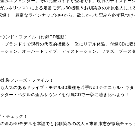
る歪みエフェクター。その完全ガイドが登場です。現行のディストー
（ガルネリウス）による定番モデル30機種＆お馴染みの末原名人によ
収録！ 豊富なラインナップの中から、欲しかった歪みを必ず見つけ
サウンド・ファイル（付録CD連動）
・ブランドまで現行の代表的機種を一挙にリアル体験。付録CDに収
エーション。オーバードライブ、ディストーション、ファズ、ブース
。
機種の炸裂フレーズ・ファイル！
も人気のあるドライブ・モデル30機種を若手No.1テクニカル・ギタ
クター・ペダルの歪みサウンドを付属CDで一挙に聴き比べよう！
ド・チェック！
の歪み60モデルを本誌でもお馴染みの名人＝末原康志が徹底チェッ