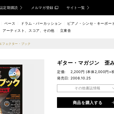
誌定期購読
メルマガ登録
サイト一覧
ベース
ドラム・パーカッション
ピアノ・シンセ・キーボー
アーティスト、スコア、その他
立東舎
エフェクター・ブック
ギター・マガジン 歪
定価
2,200円 (本体2,000円+
発売日
2008.10.25
その他書誌情報
商品を購入する
品種
ムック
仕様
A4変形判 / 132ページ /