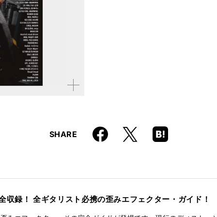
ISBN
9784845616183
拡大す
る
Faceboo
Hatena
X
SHARE
k
Boo
kma
rk
全収録！ 全ギタリスト必携の歪みエフェクター・ガイド！