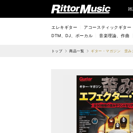
リットーミュージック (Rittor Music)
雑
エレキギター
アコースティックギター
DTM、DJ、ボーカル
音楽理論、作曲
トップ
商品一覧
ギター・マガジン 歪み