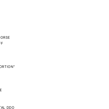
HORSE
FF
TORTION"
E
TAL DDO