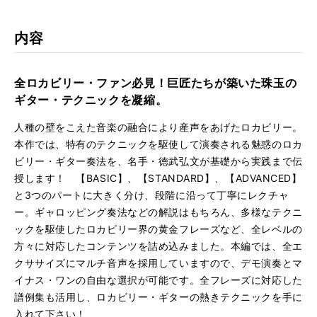
仕様
約67分／譜例集付き / 約67分
kma
rk
ISBN
9784845615001
内容
JAN
4958537111507
全ロカビリー・ファン必見！巨匠たちが築いた珠玉の
品番
VWD-207
ギター・テクニックを凝縮。
人種の壁をこえた音楽の融合により産声をあげたロカビリー。
本作では、特有のテクニックを駆使して演奏される魅惑のロカ
ビリー・ギター奏法を、名手・徳武弘文が基礎から実践まで伝
授します！ 【BASIC】、【STANDARD】、【ADVANCED】
と3つのパートに大きく分け、段階に沿って丁寧にレクチャ
ー。ギャロッピング奏法などの解説はもちろん、多様なテクニ
ックを駆使したロカビリー界の黄金フレーズなど、全レベルの
方々に対応したコンテンツを詰め込みました。本編では、全エ
クササイズにマルチ音声を採用していますので、デモ演奏とマ
イナス・ワンの自由な選択が可能です。全フレーズに対応した
譜例集も活用し、ロカビリー・ギターの熱きテクニックを手に
入れて下さい！