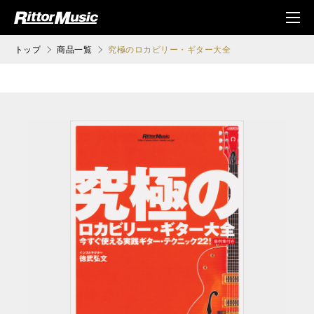
ク (Rittor Musi
メニ
c)
ュ
トップ
商品一覧
究極のロカビリー・ギター大全