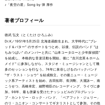
♪「夜空の星」Song by 弾 厚作
著者プロフィール
徳武 弘文（とくたけ ひろふみ）
Dr.K／1951年5月25日 北海道函館生まれ。大学時代に"ブレ
ッド＆バター" のサポートをつとめ、以後、伝説のバンド "は
ちみつぱい" のメンバーと共に "山本コータローと少年探偵団"
を結成し、本格的な音楽活動を開始。後に "吉川忠英＆ホーム
メイド" に参加しながら、スタジオ・ミュージシャンとして幾
多のセッションを行なう。74年に泉谷しげるのバックバンド
"ザ・ラスト・ショウ" を結成独立。その後ニュー・ミュージ
ック系アーティストを始め、吉田拓郎、長渕剛、大瀧詠一、南
こうせつ、高橋幸宏、細野晴臣のレコーディング、ライヴに参
加。98年、最も啓蒙を受けたナッシュビルのプログレッシ
ブ・カントリー・ロック・バンド、「ベアフット・ジェリー」
のリ・ユニオン・コンサートでギタリストとして参加。その他