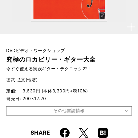
拡大す
る
DVDビデオ・ワークショップ
究極のロカビリー・ギター大全
今すぐ使える実践ギター・テクニック22！
徳武 弘文(他著)
定価
3,630円 (本体3,300円+税10%)
発売日
2007.12.20
その他書誌情報
品種
CD・DVD
Faceboo
Hatena
X
SHARE
k
Boo