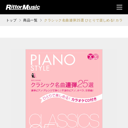
ク (Rittor Musi
メニ
c)
ュ
トップ
商品一覧
クラシック名曲連弾25選 ひとりで楽しめる! カラオ