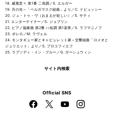
る
生
18. 威風堂々 第1番 二長調／E. エルガー
ハバネラ〜オペラ「カルメン」より／G. ビゼー [模範演奏]
再
す
19. 月の光～「ベルガマスク組曲」より／C. ドビュッシー
る
生
20. ジュ・トゥ・ヴ（おまえが欲しい）／E. サティ
ハバネラ〜オペラ「カルメン」より／G. ビゼー [カラオケ]
再
す
21. エンターテイナー／S. ジョプリン
る
生
22. ピアノ協奏曲 第2番 ハ短調 第1楽章／S. ラフマニノフ
情景〜バレエ「白鳥の湖」より／P. I. チャイコフスキー [
再
す
23. ボレロ／M. ラヴェル
る
生
情景〜バレエ「白鳥の湖」より／P. I. チャイコフスキー [
再
す
24. モンタギュー家とキャピュレット家～交響組曲「ロメオと
る
生
ジュリエット」より／S. プロコフィエフ
交響曲 第9番「新世界より」第4楽章／A. ドヴォルザーク 
再
す
25. ラプソディ・イン・ブルー／G. ガーシュウィン
る
生
交響曲 第9番「新世界より」第4楽章／A. ドヴォルザーク 
再
す
る
生
サイト内検索
威風堂々 第1番 二長調／E. エルガー [模範演奏]
再
す
る
生
威風堂々 第1番 二長調／E. エルガー [カラオケ]
再
す
る
生
月の光〜「ベルガマスク組曲」より／C. ドビュッシー [模
Official SNS
再
す
る
生
月の光〜「ベルガマスク組曲」より／C. ドビュッシー [カ
Faceboo
Instagra
X
再
す
YouTube
k
m
る
生
ジュ・トゥ・ヴ（おまえが欲しい）／E. サティ [模範演奏]