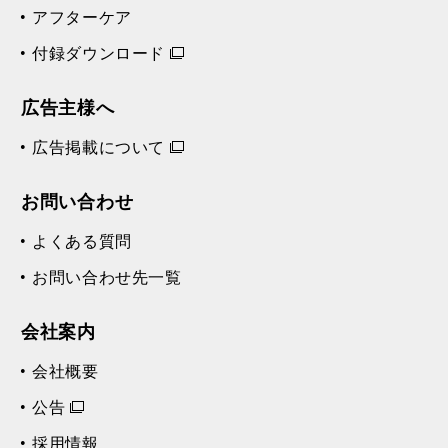
ラプソディ・イン・ブルー／G. ガーシュウィン [カラオケ]
再
アフターケア
す
る
生
付録ダウンロード
す
る
広告主様へ
広告掲載について
お問い合わせ
よくある質問
お問い合わせ先一覧
会社案内
会社概要
公告
採用情報