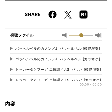
仕様
菊倍変形判 / 192ページ / CD×2（模範演奏＋カラオケ）
付き
Faceboo
Hatena
X
SHARE
k
Boo
ISBN
9784845615629
kma
JAN
4958537111811
rk
視聴ファイル
最小
最大音
音
量
量
に
パッヘルベルのカノン／J. パッヘルベル [模範演奏]
再
に
切
生
切
り
パッヘルベルのカノン／J. パッヘルベル [カラオケ]
再
す
り
替
る
生
替
え
トッカータとフーガ ニ短調／J.S. バッハ [模範演奏]
再
す
え
る
る
生
る
トッカータとフーガ ニ短調／J.S. バッハ [カラオケ]
再
す
00:00 - 00:00
る
生
アリオーソ〜カンタータ156番より／J.S. バッハ [模範演奏
再
す
る
生
アリオーソ〜カンタータ156番より／J.S. バッハ [カラオケ
再
す
内容
る
生
夜の女王のアリア〜オペラ「魔笛」より／W.A. モーツァルト