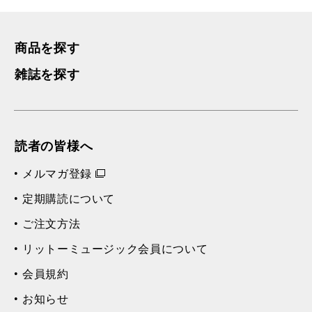
再
す
る
生
ジュ・トゥ・ヴ（おまえが欲しい）／E. サティ [カラオケ]
再
す
る
生
商品を探す
エンターテイナー／S. ジョプリン [模範演奏]
再
す
雑誌を探す
る
生
エンターテイナー／S. ジョプリン [カラオケ]
再
す
る
生
ピアノ協奏曲 第2番 ハ短調 第1楽章／S. ラフマニノフ [模
再
す
る
生
読者の皆様へ
ピアノ協奏曲 第2番 ハ短調 第1楽章／S. ラフマニノフ [カ
再
す
る
生
メルマガ登録
ボレロ／M. ラヴェル [模範演奏]
再
す
る
生
定期購読について
ボレロ／M. ラヴェル [カラオケ]
再
す
る
生
ご注文方法
モンタギュー家とキャピュレット家～交響組曲「ロメオとジュ
再
す
リットーミュージック会員について
る
生
モンタギュー家とキャピュレット家～交響組曲「ロメオとジュ
再
す
会員規約
る
生
ラプソディ・イン・ブルー／G. ガーシュウィン [模範演奏]
再
す
お知らせ
る
生