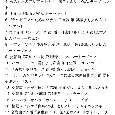
4. 夜の女王のアリア～オペラ「魔笛」より／W.A. モーツァル
交響曲 第7番 イ長調 第1楽章／L.V. ベートーヴェン [カラ
再
す
ト
る
生
5. トルコ行進曲／W.A. モーツァルト
パガニーニの主題による変奏曲 イ短調 ／N. パガニーニ [
再
す
6. 2台のピアノのためのソナタ 二長調 第1楽章より／W.A. モ
る
生
パガニーニの主題による変奏曲 イ短調 ／N. パガニーニ [
再
す
ーツァルト
る
生
7. ヴァイオリン・ソナタ 第5番 へ長調《春》より 第1楽章／
《英雄》ポロネーズ 第6番 変イ長調／F. ショパン [模範演
再
す
L.V. ベートーヴェン
る
生
8. ピアノ・ソナタ 第8番 ハ短調「悲愴」第2楽章より／L.V.
《英雄》ポロネーズ 第6番 変イ長調／F. ショパン [カラオ
再
す
ベートーヴェン
る
生
9. 交響曲 第7番 イ長調 第1楽章／L.V. ベートーヴェン
《ラ・カンパネラ》パガニーニによる大練習曲 第3番 嬰ト短調
再
す
10. パガニーニの主題による変奏曲 イ短調 ／N. パガニーニ
る
生
《ラ・カンパネラ》パガニーニによる大練習曲 第3番 嬰ト短調
再
す
11. 《英雄》ポロネーズ 第6番 変イ長調／F. ショパン
る
生
12. 《ラ・カンパネラ》パガニーニによる大練習曲 第3番 嬰ト
交響詩《わが祖国》「第2曲モルダウ」より／B. スメタナ [
再
す
短調／F. リスト
る
生
13. 交響詩《わが祖国》「第2曲モルダウ」より／B. スメタナ
交響詩《わが祖国》「第2曲モルダウ」より／B. スメタナ [
再
す
14. 交響曲 第1番 ハ短調 第4楽章／J. ブラームス
る
生
15. ハバネラ～オペラ「カルメン」より／G. ビゼー
交響曲 第1番 ハ短調 第4楽章／J. ブラームス [模範演奏]
再
す
16. 情景～バレエ「白鳥の湖」より／P. I. チャイコフスキー
る
生
交響曲 第1番 ハ短調 第4楽章／J. ブラームス [カラオケ]
再
す
17. 交響曲 第9番「新世界より」第4楽章／A. ドヴォルザーク