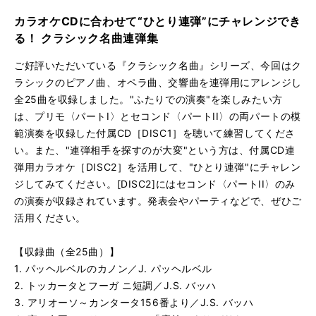
再
す
る
生
カラオケCDに合わせて“ひとり連弾”にチャレンジでき
夜の女王のアリア〜オペラ「魔笛」より／W.A. モーツァルト
再
す
る！ クラシック名曲連弾集
る
生
トルコ行進曲／W.A. モーツァルト [模範演奏]
再
す
ご好評いただいている『クラシック名曲』シリーズ、今回はク
る
生
ラシックのピアノ曲、オペラ曲、交響曲を連弾用にアレンジし
トルコ行進曲／W.A. モーツァルト [カラオケ]
再
す
全25曲を収録しました。"ふたりでの演奏"を楽しみたい方
る
生
は、プリモ〈パートI〉とセコンド〈パートII〉の両パートの模
2台のピアノのためのソナタ 二長調 第1楽章より／W.A. モ
再
す
範演奏を収録した付属CD［DISC1］を聴いて練習してくださ
る
生
2台のピアノのためのソナタ 二長調 第1楽章より／W.A. モ
再
す
い。また、"連弾相手を探すのが大変"という方は、付属CD連
る
生
弾用カラオケ［DISC2］を活用して、"ひとり連弾"にチャレン
ヴァイオリン・ソナタ 第5番 へ長調《春》より 第1楽章／L.
再
す
ジしてみてください。[DISC2]にはセコンド〈パートII〉のみ
る
生
の演奏が収録されています。発表会やパーティなどで、ぜひご
ヴァイオリン・ソナタ 第5番 へ長調《春》より 第1楽章／L.
再
す
活用ください。
る
生
ピアノ・ソナタ 第8番 ハ短調「悲愴」第2楽章より／L.V. 
再
す
【収録曲（全25曲）】
る
生
ピアノ・ソナタ 第8番 ハ短調「悲愴」第2楽章より／L.V. 
再
す
1. パッヘルベルのカノン／J. パッヘルベル
る
生
2. トッカータとフーガ ニ短調／J.S. バッハ
交響曲 第7番 イ長調 第1楽章／L.V. ベートーヴェン [模範
再
す
3. アリオーソ～カンタータ156番より／J.S. バッハ
る
生