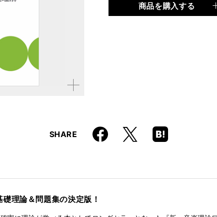
商品を購入する
品種
書籍
仕様
B5判 / 320ページ
ISBN
9784845616343
拡大す
る
Faceboo
Hatena
X
SHARE
k
Boo
kma
rk
基礎理論＆問題集の決定版！