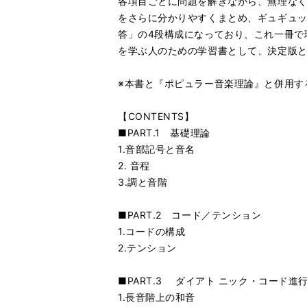
各項目ごとに問題を解きながら、無理な
をさらに分かりやすくまとめ、ギュギュ
答」の4段構成になっており、これ一冊で
を学ぶ人のための学習書として、決定版
※本書と『ポピュラー音楽理論』と併用す
【CONTENTS】
■PART.1 基礎理論
1.音部記号と音名
2. 音程
3.調と音階
■PART.2 コード／テンション
1.コードの構成
2.テンション
■PART.3 ダイアト ニック・コード進
1.長音階上の和音