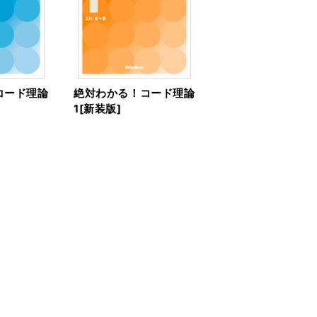
コード理論
絶対わかる！コード理論
1[新装版]