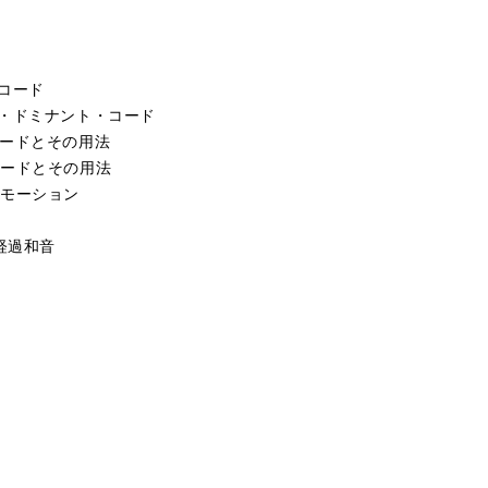
・コード
ー・ドミナント・コード
コードとその用法
コードとその用法
・モーション
経過和音
ン