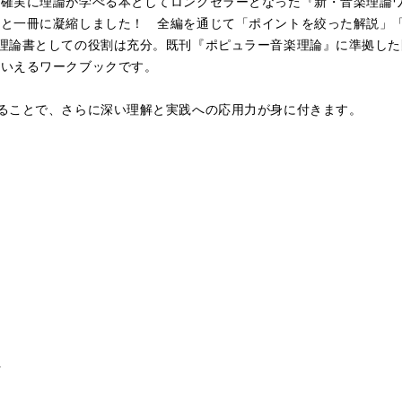
く確実に理論が学べる本としてロングセラーとなった『新・音楽理論
ッと一冊に凝縮しました！ 全編を通じて「ポイントを絞った解説」
理論書としての役割は充分。既刊『ポピュラー音楽理論』に準拠した
といえるワークブックです。
ることで、さらに深い理解と実践への応用力が身に付きます。
行