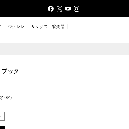
Face
Insta
X
YouT
bo
gr
ub
ok
a
e
ド
ウクレレ
サックス、管楽器
m
クブック
税10%)