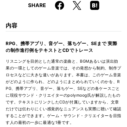
Faceboo
Hatena
X
SHARE
ISBN
9784845615971
k
Boo
kma
rk
内容
RPG、携帯アプリ、音ゲー、落ちゲー、SEまで 実際
の制作進行例をテキストとCDでトレース
リスニングを目的とした通常の楽曲と、BGMあるいは演出効
果の一環としてのゲーム音楽では、その発想から制約、制作プ
ロセスなどに大きな違いがあります。本書は、このゲーム音楽
がどのように作られ、どのようにまとめられていくのかを、R
PG、携帯アプリ、音ゲー、落ちゲー、SEなどの各ケースごと
に現役サウンド・クリエイターのpolymoog氏が解説したもの
です。テキストにリンクしたCDが付属していますから、文章
だけでは伝わりにくい感覚的なニュアンスも実際に聴いて確認
することができます。ゲーム・サウンド・クリエイターを目指
す人の最初の一歩に最適な1冊です。