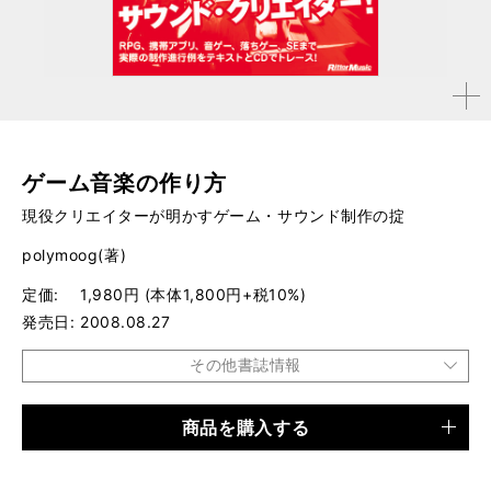
拡大す
る
ゲーム音楽の作り方
現役クリエイターが明かすゲーム・サウンド制作の掟
polymoog(著)
定価
1,980円 (本体1,800円+税10%)
発売日
2008.08.27
その他書誌情報
商品を購入する
品種
書籍
仕様
A5判 / 96ページ / CD付き