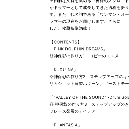
圧倒的な支持を集める『神保彰／ソロ・ド
がドラマーとして成長してきた過程を振
す。また、代名詞である「ワンマン・オー
ラマーの現在をお届けします。さらに！
した。秘蔵映像満載！
【CONTENTS】
「PINK DOLPHIN DREAMS」
◎神保彰の作り方1 コピーのススメ
「KI-DU-NA」
◎神保彰の作り方2 ステップアップのキ
リムショット練習パターン／ゴーストモ
「"VALLEY OF THE SOUND" -Drum Sol
◎ 神保彰の作り方3 ステップアップの
フレーズ発展のアイデア
「PHANTASIA」