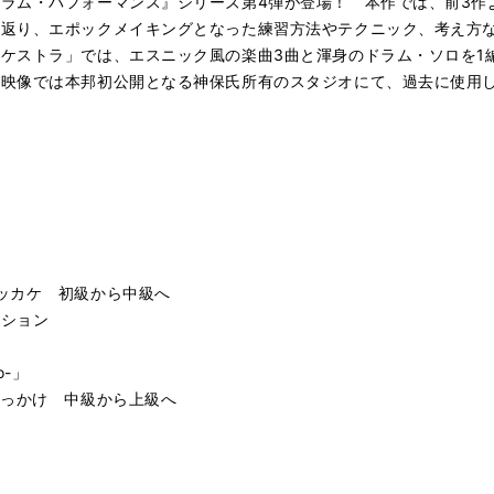
ラム・パフォーマンス』シリーズ第4弾が登場！ 本作では、前3作
り返り、エポックメイキングとなった練習方法やテクニック、考え方
ケストラ」では、エスニック風の楽曲3曲と渾身のドラム・ソロを1
 映像では本邦初公開となる神保氏所有のスタジオにて、過去に使用
ッカケ 初級から中級へ
ーション
o-」
きっかけ 中級から上級へ