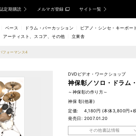
誌定期購読
メルマガ登録
サイト一覧
ベース
ドラム・パーカッション
ピアノ・シンセ・キーボー
アーティスト、スコア、その他
立東舎
パフォーマンス4
DVDビデオ・ワークショップ
神保彰／ソロ・ドラム
～神保彰の作り方～
神保 彰(他著)
定価
4,180円 (本体3,800円+
発売日
2007.01.20
その他書誌情報