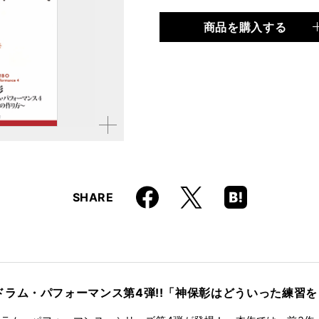
商品を購入する
品種
CD・DVD
仕様
約60分＋マルチアングル約
ISBN
9784845613939
JAN
4958537110890
拡大す
品番
VWD-308
る
Faceboo
Hatena
X
SHARE
k
Boo
kma
rk
ラム・パフォーマンス第4弾!!「神保彰はどういった練習