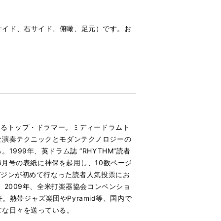
ット、左サイド、右サイド、俯瞰、足元）です。お
けるトップ・ドラマー。ミディードラムト
な演奏テクニックとモダンテクノロジーの
99年、英ドラム誌 “RHYTHM”読者
”が6月号の表紙に神保を起用し、10数ページ
ガジンが初めて行なった読者人気投票にお
。2009年、全米打楽器協会コンベンショ
。熱帯ジャズ楽団やPyramid等、国内で
忙な日々を送っている。