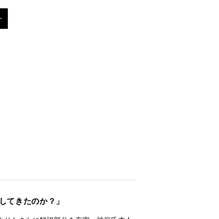
25分 / 約60分＋マルチアングル約25分
をしてきたのか？」