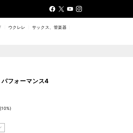
Face
Insta
X
YouT
bo
gr
ub
ok
a
e
ド
ウクレレ
サックス、管楽器
m
・パフォーマンス4
税10%)