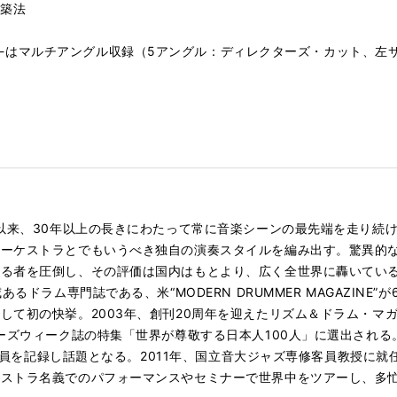
構築法
-Drum Solo-はマルチアングル収録（5アングル：ディレクターズ・カ
て以来、30年以上の長きにわたって常に音楽シーンの最先端を走り続
オーケストラとでもいうべき独自の演奏スタイルを編み出す。驚異的
者を圧倒し、その評価は国内はもとより、広く全世界に轟いている。19
るドラム専門誌である、米“MODERN DRUMMER MAGAZINE
して初の快挙。2003年、創刊20周年を迎えたリズム＆ドラム・マ
ーズウィーク誌の特集「世界が尊敬する日本人100人」に選出される
客動員を記録し話題となる。2011年、国立音大ジャズ専修客員教授に就任
ケストラ名義でのパフォーマンスやセミナーで世界中をツアーし、多