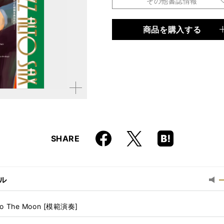
その他書誌情報
商品を購入する
品種
楽譜
仕様
菊倍判 / 56ページ / CD
ISBN
9784845614240
拡大す
JAN
4958537111033
る
Faceboo
Hatena
X
SHARE
k
Boo
kma
rk
ル
最
小
音
 To The Moon [模範演奏]
量
に