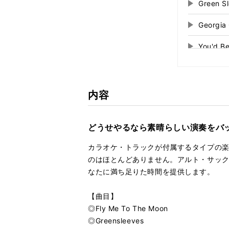
Green 
再
す
る
生
Georgi
再
す
る
生
You'd B
再
す
る
生
Danny 
再
す
る
生
When Yo
再
す
内容
る
生
す
る
どうせやるなら素晴らしい演奏をバ
カラオケ・トラックが付属するタイプの
のはほとんどありません。アルト・サッ
なたに満ち足りた時間を提供します。
【曲目】
◎Fly Me To The Moon
◎Greensleeves