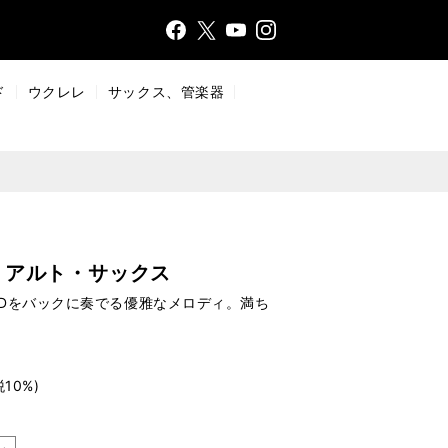
Face
Insta
X
YouT
bo
gr
ub
ok
a
e
ド
ウクレレ
サックス、管楽器
m
・アルト・サックス
CDをバックに奏でる優雅なメロディ。満ち
税10%)