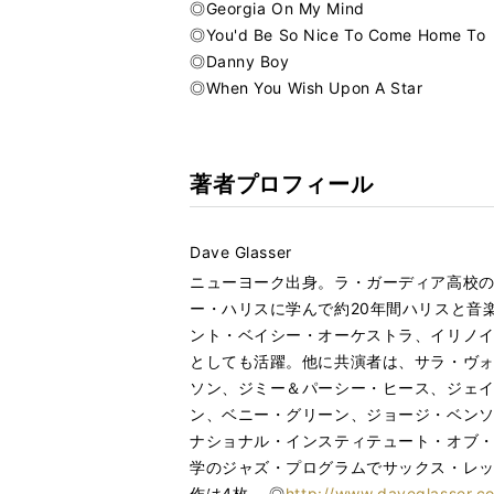
◎Georgia On My Mind
◎You'd Be So Nice To Come Home To
◎Danny Boy
◎When You Wish Upon A Star
著者プロフィール
Dave Glasser
ニューヨーク出身。ラ・ガーディア高校
ー・ハリスに学んで約20年間ハリスと音
ント・ベイシー・オーケストラ、イリノ
としても活躍。他に共演者は、サラ・ヴ
ソン、ジミー＆パーシー・ヒース、ジェ
ン、ベニー・グリーン、ジョージ・ベンソ
ナショナル・インスティテュート・オブ・
学のジャズ・プログラムでサックス・レ
作は4枚。 ◎
http://www.daveglasser.c