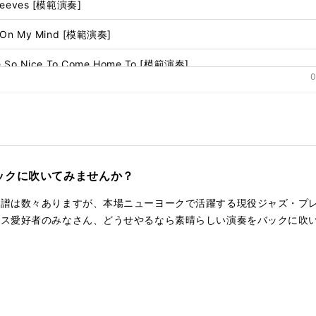
Sleeves [模範演奏]
切
り
a On My Mind [模範演奏]
替
え
e So Nice To Come Home To [模範演奏]
る
0
Boy [模範演奏]
u Wish Upon A Star [模範演奏]
ックに吹いてみませんか？
楽譜は数々ありますが、本場ニューヨークで活躍する現役ジャズ・プ
クス愛好者のみなさん、どうせやるなら素晴らしい演奏をバックに吹