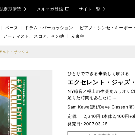
誌定期購読
メルマガ登録
サイト一覧
ベース
ドラム・パーカッション
ピアノ・シンセ・キーボー
アーティスト、スコア、その他
立東舎
アルト・サックス
ひとりでできる◆楽しく吹ける
エクセレント・ジャズ
NY録音／極上の生演奏カラオケ
足りた時間をあなたに……
Sam Kawa(訳)/Dave Glasser(著)
定価
2,640円 (本体2,400円+
発売日
2007.03.28