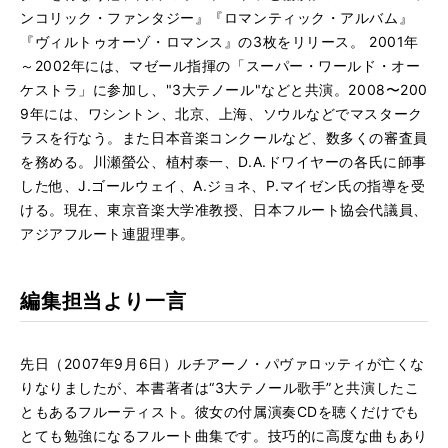
ンコリック・ファンタジー』『ロマンティック・アルバム』
『ヴィルトゥオーゾ・ロマンス』の3枚をリリース。 2001年
～2002年には、マゼール指揮の「スーパー・ワールド・オー
ケストラ」に参加し、"3大テノール"などと共演。2008〜200
9年には、ワシントン、北京、上海、ソウルなどでマスターク
ラスを行なう。また日本音楽コンクールなど、数多くの審査員
を務める。川瀬螢公、植村泰一、D.A.ドワイヤーの各氏に師事
した他、J.ゴールウェイ、A.ジョネ、P.マイゼン氏の指導を受
ける。現在、東京音楽大学准教授、日本フルート協会代議員、
アジアフルート連盟理事。
編集担当より一言
先日（2007年9月6日）ルチアーノ・パヴァロッティが亡くな
りなりましたが、本書著者は“3大テノール歌手”と共演したこ
ともあるフルーティスト。彼女の付属演奏CDを聴くだけでも
とても勉強になるフルート曲集です。技巧的に高度な曲もあり