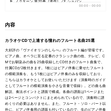
ノクターン 第20番［遺作］／F.ショパン
再
す
00:00 - 00:00
る
生
子犬のワルツ／F.ショパン
再
す
る
生
タイスの瞑想曲／J.マスネ
再
す
内容
る
生
ミメヌエット〜「アルルの女」より／G.ビゼー
再
す
る
生
カラオケCDで上達する憧れのフルート名曲25選
くまんばちの飛行〜オペラ「サルタン皇帝の物語」より／N.
再
す
る
生
大好評の『ヴァイオリンのしらべ』のフルート編が登場です。
白鳥〜組曲「動物の謝肉祭」より／C.サン=サーンス
再
す
ピアノ曲、オペラに至る定番のクラシック曲の他、テレビ、C
る
生
Mでお馴染みの曲を25曲収録したCD付きのフルート曲集で、
ユーモレスク／A.ドヴォルザーク
再
す
付属CDが2枚付きます。1枚にはピアノ伴奏に乗せたフルート
る
生
の模範演奏を、もう1枚にはピアノ伴奏のみを収録しており、
シチリアーノ／G.フォーレ
再
す
こちらはカラオケとしてお使いいただけます（演奏時のガイド
る
生
夢のあとに／G.フォーレ
再
す
としてフルートの模範演奏を小さな音量で収録）。どの曲も曲
る
生
解説、奏法ポイントと譜面で構成。各曲の譜面は1ページまた
愛の挨拶／E.エルガー
再
す
は2ページとコンパクトにまとめられているので、演奏時に譜
る
生
めくりの必要はありません。また、フルート・ソロ・パート以
私のお父さん〜オペラ「ジャンニ・スキッキ」より／G.プ
再
す
外に、ピアノ伴奏用の譜面も付いているので、生のピアノ伴奏