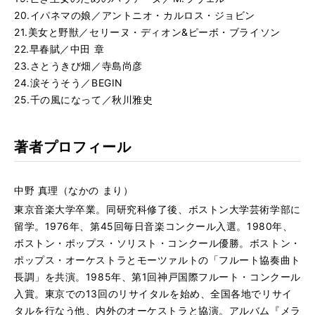
20.イパネマの娘／アントニオ・カルロス・ジョビン
21.美女と野獣／セリーヌ・ディオン&ピーボ・ブライソン
22.早春賦／中田 章
23.さとうきび畑／寺島尚彦
24.涙そうそう／BEGIN
25.千の風になって／秋川雅史
著者プロフィール
中野 真理（なかの まり）
東京音楽大学卒業。同研究科修了後、ボストン大学芸術学部に
留学。1976年、第45回毎日音楽コンクール入選。1980年、
ボストン・ポップス・ソリスト・コンクール優勝。ボストン・
ポップス・オーケストラとモーツァルトの「フルート協奏曲ト
長調」を共演。1985年、第1回神戸国際フルート・コンクール
入賞。東京での13回のリサイタルを始め、全国各地でリサイ
タルを行なう他、内外のオーケストラと協演。アルバム『メラ