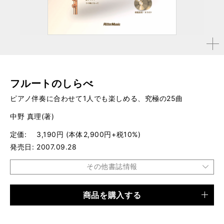
拡大す
る
フルートのしらべ
ピアノ伴奏に合わせて1人でも楽しめる、究極の25曲
中野 真理(著)
定価
3,190円 (本体2,900円+税10%)
発売日
2007.09.28
その他書誌情報
商品を購入する
品種
楽譜
仕様
菊倍判 / 96ページ / CD×2(模範演奏＋カラオケ)、フルー
ト＋ピアノ伴奏スコア(小冊子)付き