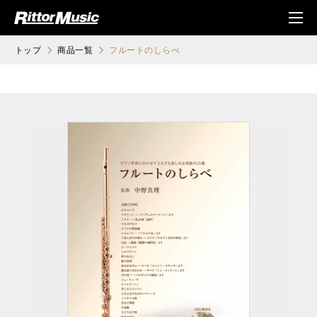
ク (Rittor Musi
メニ
c)
ュ
トップ
商品一覧
フルートのしらべ