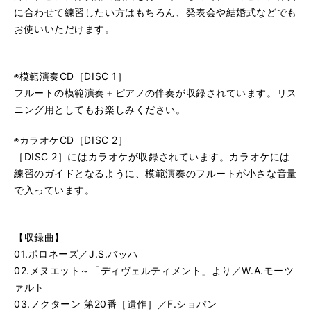
る
生
に合わせて練習したい方はもちろん、発表会や結婚式などでも
誰も寝てはならぬ〜オペラ「トゥーランドット」より／G.
再
す
お使いいただけます。
る
生
月の光〜「ベルガマスク組曲」より／C.ドビュッシー
再
す
る
生
ジュ・トゥ・ヴ／E.サティ
再
す
◉模範演奏CD［DISC 1］
る
生
フルートの模範演奏＋ピアノの伴奏が収録されています。リス
チャルダッシュ／V.モンティ
再
す
ニング用としてもお楽しみください。
る
生
美しきロスマリン／F.クライスラー
再
す
◉カラオケCD［DISC 2］
る
生
［DISC 2］にはカラオケが収録されています。カラオケには
亡き王女のためのパヴァーヌ／M.ラヴェル
再
す
練習のガイドとなるように、模範演奏のフルートが小さな音量
る
生
イパネマの娘／アントニオ・カルロス・ジョビン
で入っています。
再
す
る
生
美女と野獣／セリーヌ・ディオン&ピーボ・ブライソン
再
す
る
生
【収録曲】
早春賦／中田 章
再
す
01.ポロネーズ／J.S.バッハ
る
生
02.メヌエット～「ディヴェルティメント」より／W.A.モーツ
さとうきび畑／寺島尚彦
再
す
ァルト
る
生
03.ノクターン 第20番［遺作］／F.ショパン
涙そうそう／BEGIN
再
す