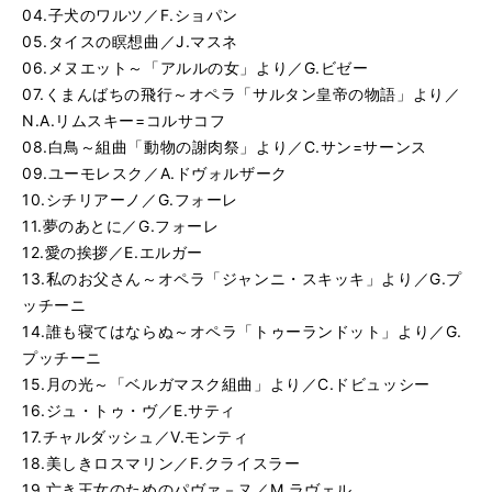
04.子犬のワルツ／F.ショパン
る
生
千の風になって／秋川雅史
再
す
05.タイスの瞑想曲／J.マスネ
る
生
06.メヌエット～「アルルの女」より／G.ビゼー
す
07.くまんばちの飛行～オペラ「サルタン皇帝の物語」より／
る
N.A.リムスキー=コルサコフ
08.白鳥～組曲「動物の謝肉祭」より／C.サン=サーンス
09.ユーモレスク／A.ドヴォルザーク
10.シチリアーノ／G.フォーレ
11.夢のあとに／G.フォーレ
12.愛の挨拶／E.エルガー
13.私のお父さん～オペラ「ジャンニ・スキッキ」より／G.プ
ッチーニ
14.誰も寝てはならぬ～オペラ「トゥーランドット」より／G.
プッチーニ
15.月の光～「ベルガマスク組曲」より／C.ドビュッシー
16.ジュ・トゥ・ヴ／E.サティ
17.チャルダッシュ／V.モンティ
18.美しきロスマリン／F.クライスラー
19.亡き王女のためのパヴァ－ヌ／M.ラヴェル