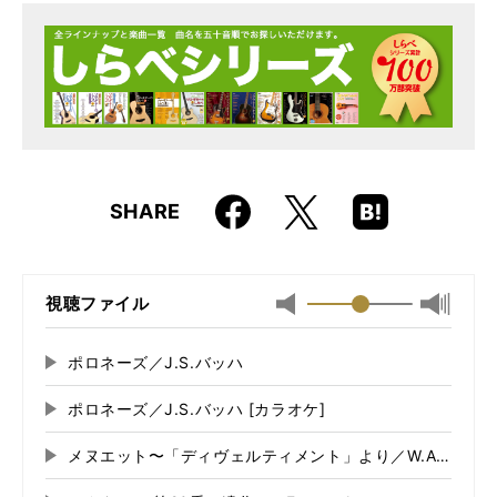
ISBN
9784845614714
JAN
4958537111323
Faceboo
Hatena
X
SHARE
k
Boo
kma
rk
視聴ファイル
最小
最大音
音
量
量
に
ポロネーズ／J.S.バッハ
再
に
切
生
切
り
ポロネーズ／J.S.バッハ [カラオケ]
再
す
り
替
る
生
替
え
メヌエット〜「ディヴェルティメント」より／W.A.モーツ
再
す
え
る
る
生
る