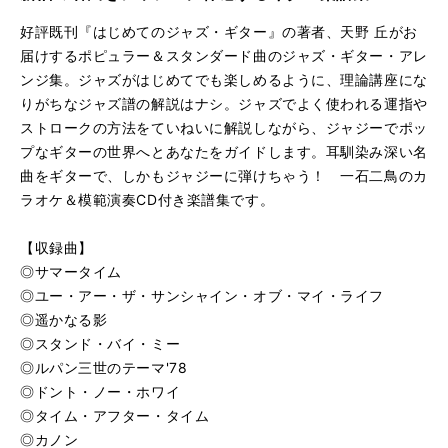
カノン
再
す
る
生
好評既刊『はじめてのジャズ・ギター』の著者、天野 丘がお
ジムノペディ
再
す
届けするポピュラー＆スタンダード曲のジャズ・ギター・アレ
る
生
ンジ集。ジャズがはじめてでも楽しめるように、理論講座にな
虹の彼方に
再
す
りがちなジャズ譜の解説はナシ。ジャズでよく使われる運指や
る
生
ストロークの方法をていねいに解説しながら、ジャジーでポッ
星に願いを
再
す
プなギターの世界へとあなたをガイドします。耳馴染み深い名
る
生
枯葉
再
す
曲をギターで、しかもジャジーに弾けちゃう！ 一石二鳥のカ
る
生
ラオケ＆模範演奏CD付き楽譜集です。
す
る
【収録曲】
◎サマータイム
◎ユー・アー・ザ・サンシャイン・オブ・マイ・ライフ
◎遥かなる影
◎スタンド・バイ・ミー
◎ルパン三世のテーマ'78
◎ドント・ノー・ホワイ
◎タイム・アフター・タイム
◎カノン