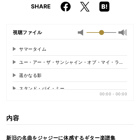
Faceboo
Hatena
X
SHARE
ISBN
9784845614547
k
Boo
kma
JAN
4958537111231
rk
視聴ファイル
最小
最大音
音
量
量
に
サマータイム
再
に
切
生
切
り
ユー・アー・ザ・サンシャイン・オブ・マイ・ライフ
再
す
り
替
る
生
替
え
遥かなる影
再
す
え
る
る
生
る
スタンド・バイ・ミー
再
す
00:00 - 00:00
る
生
ルパン三世のテーマ'78
再
す
る
生
ドント・ノー・ホワイ
再
す
内容
る
生
タイム・アフター・タイム
再
す
る
生
新旧の名曲をジャジーに体感するギター楽譜集