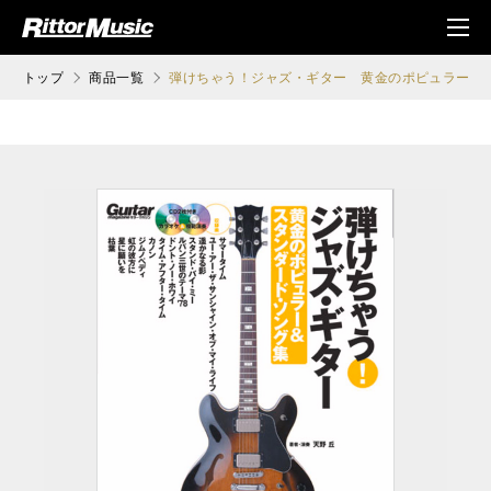
ク (Rittor Musi
メニ
c)
ュ
トップ
商品一覧
弾けちゃう！ジャズ・ギター 黄金のポピュラー＆