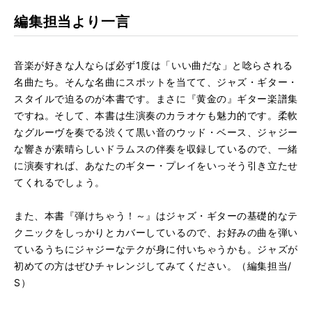
編集担当より一言
音楽が好きな人ならば必ず1度は「いい曲だな」と唸らされる
名曲たち。そんな名曲にスポットを当てて、ジャズ・ギター・
スタイルで迫るのが本書です。まさに『黄金の』ギター楽譜集
ですね。そして、本書は生演奏のカラオケも魅力的です。柔軟
なグルーヴを奏でる渋くて黒い音のウッド・ベース、ジャジー
な響きが素晴らしいドラムスの伴奏を収録しているので、一緒
に演奏すれば、あなたのギター・プレイをいっそう引き立たせ
てくれるでしょう。
また、本書『弾けちゃう！～』はジャズ・ギターの基礎的なテ
クニックをしっかりとカバーしているので、お好みの曲を弾い
ているうちにジャジーなテクが身に付いちゃうかも。ジャズが
初めての方はぜひチャレンジしてみてください。（編集担当/
S）