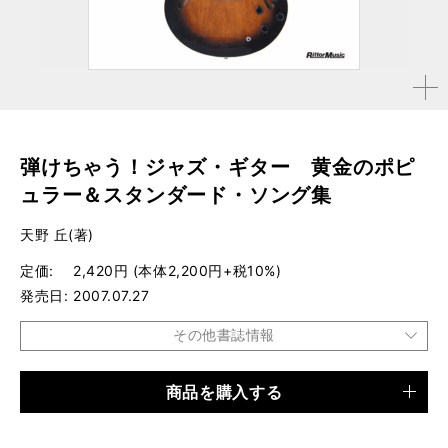
拡大す
る
弾けちゃう！ジャズ・ギター 黄金のポピ
ュラー＆スタンダード・ソング集
天野 丘(著)
定価
2,420円 (本体2,200円+税10%)
発売日
2007.07.27
その他書誌情報
商品を購入する
品種
楽譜
仕様
菊倍変形判 / 72ページ / CD×2付き