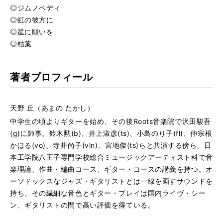
◎ジムノペディ
◎虹の彼方に
◎星に願いを
◎枯葉
著者プロフィール
天野 丘（あまの たかし）
中学生の頃よりギターを始め、その後Roots音楽院で沢田駿吾
(g)に師事。鈴木勲(b)、井上淑彦(ts)、小島のり子(fl)、仲宗根
かほる(vo)、寺井尚子(vln)、宮地傑(ts)らと共演する傍ら、日
本工学院八王子専門学校総合ミュージックアーティスト科で音
楽理論、作曲・編曲コース、ギター・コースの講義を持つ。オ
ーソドックスなジャズ・ギタリストとは一線を画すサウンドを
持ち、その繊細な音色とギター・プレイは国内ライヴ・シー
ン、ギタリストの間で高い評価を得ている。