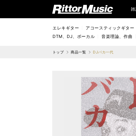
リットーミュージック (Rittor Music)
雑
エレキギター
アコースティックギター
DTM、DJ、ボーカル
音楽理論、作曲
トップ
商品一覧
DJバカ一代