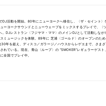
スコでDJ活動を開始。80年にニューヨークへ移住し、〈ザ・セイント
ューヨークサウンドとニューウェーブをミックスするプレイで、〈
クへ。DJレストラン〈フジヤマ・ママ〉のメインDJとして活動しな
スミュージックを体験。89年に 芝浦〈ゴールド〉のオープンのため
は30年を超え、ディスコ／ガラージ／ハウスからレゲエまで、さま
されている。現在、青山〈ループ〉の “SMOKER”レギュラーゲス
を軸に全国でプレイ中。