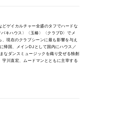
〉などゲイカルチャー全盛のタフでハードな
ツバキハウス〉〈玉椿〉〈クラブD〉でメ
がら、現在のクラブシーンに最も影響を与え
に帰国、メインDJとして国内にハウス／
ざまなダンスミュージックを織り交ぜる独創
ト、宇川直宏、ムードマンとともに主宰する