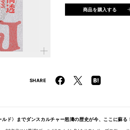
商品を購入する
品種
書籍
仕様
四六判 / 296ページ
ISBN
9784845614219
拡大す
る
Faceboo
Hatena
X
SHARE
k
Boo
kma
rk
ールド〉までダンスカルチャー怒濤の歴史が今、ここに蘇る