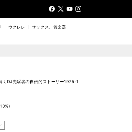
Face
Insta
X
YouT
bo
gr
ub
ok
a
e
ド
ウクレレ
サックス、管楽器
m
くDJ先駆者の自伝的ストーリー1975-1
10%)