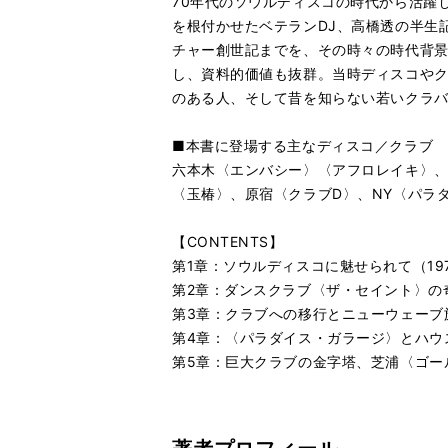
70年代のソウルディスコの時代から活躍
を根付かせたベテランDJ、高橋透の半生
チャー創世記までを、その時々の時代背
し、資料的価値も抜群。当時ディスコやク
のある人、そして昔を知らない若いクラ
■本書に登場する主なディスコ／クラブ
六本木〈エンバシー〉〈アフロレイキ〉、
〈玉椿〉、原宿〈クラブD〉、NY〈パラ
【CONTENTS】
第1章：ソウルディスコに魅せられて（197
第2章：ダンスクラブ〈ザ・セイント〉の奇跡
第3章：クラブへの移行とニューウェーブ旋風
第4章：〈パラダイス・ガラージ〉とハウス創
第5章：巨大クラブの金字塔、芝浦〈ゴールド