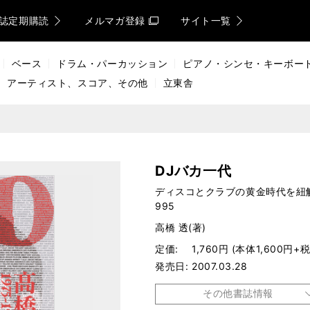
誌定期購読
メルマガ登録
サイト一覧
ベース
ドラム・パーカッション
ピアノ・シンセ・キーボー
アーティスト、スコア、その他
立東舎
DJバカ一代
ディスコとクラブの黄金時代を紐解
995
高橋 透(著)
定価
1,760円 (本体1,600円+税
発売日
2007.03.28
その他書誌情報