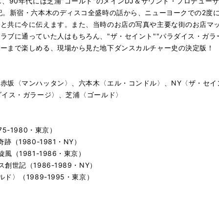
し、90年代には芝浦"ゴールド"のメインDJ＆サウンド・プロデュー
記。新宿・六本木のディスコ全盛時の話から、ニューヨークでの2度
景と共に今に伝えます。また、当時のお店の写真や主要な街のお店マ
ラブに通っていた人はもちろん、"ザ・セイント""パラダイス・ガラー
バーまで楽しめる、現場から見た地下ダンスカルチャー史の決定版！
赤坂〈マンハッタン〉、六本木〈エル・コンドル〉、NY〈ザ・セイ
ダイス・ガラージ〉、芝浦〈ゴールド〉
5-1980・東京）
（1980-1981・NY）
（1981-1986・東京）
世記（1986-1989・NY）
〉（1989-1995・東京）