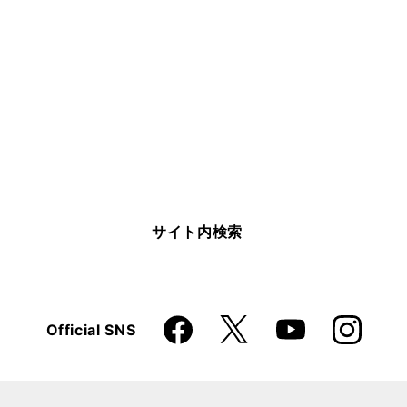
サイト内検索
Faceboo
Instagra
X
Official SNS
YouTube
k
m