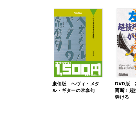
廉価版 ヘヴィ・メタ
DVD版
ル・ギターの常套句
両断！超
弾ける