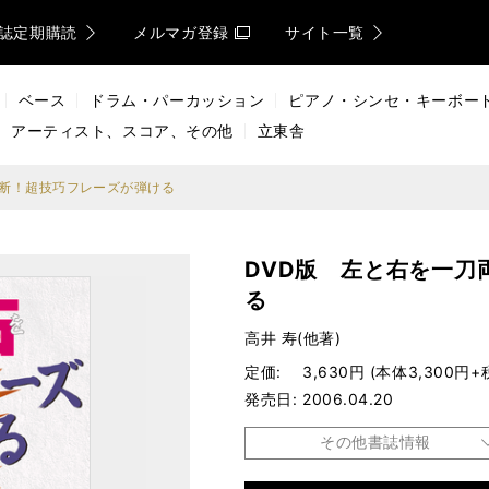
誌定期購読
メルマガ登録
サイト一覧
ベース
ドラム・パーカッション
ピアノ・シンセ・キーボー
アーティスト、スコア、その他
立東舎
両断！超技巧フレーズが弾ける
DVD版 左と右を一刀
る
高井 寿(他著)
定価
3,630円 (本体3,300円+
発売日
2006.04.20
その他書誌情報