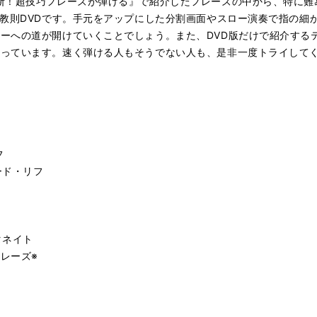
断！超技巧フレーズが弾ける』で紹介したフレーズの中から、特に難
の教則DVDです。手元をアップにした分割画面やスロー演奏で指の細
ーへの道が開けていくことでしょう。また、DVD版だけで紹介する
なっています。速く弾ける人もそうでない人も、是非一度トライして
フ
ード・リフ
タネイト
レーズ※