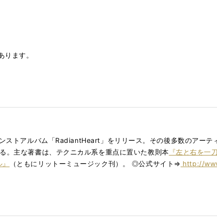
あります。
ンストアルバム「RadiantHeart」をリリース。その後多数のア
ある。主な著書は、テクニカル系を重点に置いた教則本
『左と右を一
ル』
（ともにリットーミュージック刊）。 ◎公式サイト⇒
http://www