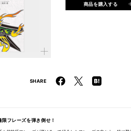
商品を購入する
品種
CD・DVD
仕様
約67分／譜例集付き / 約
ISBN
9784845613038
JAN
4958537110265
品番
VWD-224
拡大す
る
Faceboo
Hatena
X
SHARE
k
Boo
kma
rk
極限フレーズを弾き倒せ！