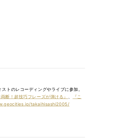
ーティストのレコーディングやライブに参加。
刀両断！超技巧フレーズが弾ける』
、
『こ
.geocities.jp/takaihisashi2005/