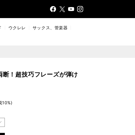
Face
Insta
X
YouT
bo
gr
ub
ok
a
e
ド
ウクレレ
サックス、管楽器
m
両断！超技巧フレーズが弾け
税10%)