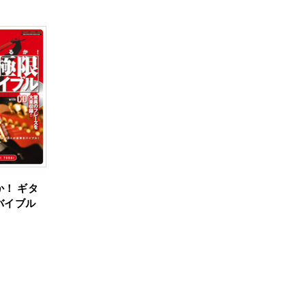
！ ギタ
バイブル