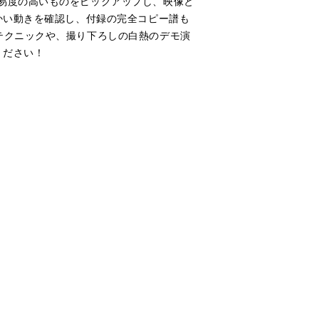
易度の高いものをピックアップし、映像と
かい動きを確認し、付録の完全コピー譜も
テクニックや、撮り下ろしの白熱のデモ演
ください！