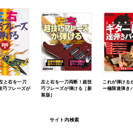
 左と右を一刀
左と右を一刀両断！超技
これが弾けるか
技巧フレーズが
巧フレーズが弾ける［新
ー極限速弾き
装版］
サイト内検索