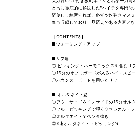
大好評のCD付き教則本『左と右を一刀両
ともに徹底的に解説した"ハイテク専門"
駆使して練習すれば、必ずや速弾きマスタ
奏も収録しており、見応えのある内容と
【CONTENTS】
■ウォーミング・アップ
■リフ篇
◎ ピッキング・ハーモニックスを含むリ
◎16分のオブリガードが入るハイ・スピ
◎バウンス・ビートを用いたリフ
■ オルタネイト篇
◎アウトサイド＆インサイドの16分オル
◎フル・ピッキングで弾くクラシカル・フ
◎オルタネイトでペンタ弾き
◎6連オルタネイト・ピッキング※