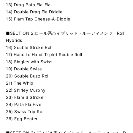
13) Drag Pata Fla-Fla
14) Double Drag Fla Diddle
15) Flam Tap Cheese-A-Diddle
■SECTION 2:ロール系ハイブリッド・ルーディメンツ Roll
Hybrids
16) Souble Stroke Roll
17) Hand to Hand Triplet Souble Roll
18) Singles with Swiss
19) Double Swiss
20) Souble Buzz Roll
21) The Whip
22) Shirley Murphy
23) Flam 6 Stroke
24) Pata Fla Five
25) Swiss Trip Roll
26) Egg Beater
■SECTION 3: ディドル系ハイブリッド・ルーディメンツ D