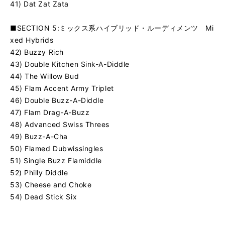
41) Dat Zat Zata
■SECTION 5:ミックス系ハイブリッド・ルーディメンツ Mi
xed Hybrids
42) Buzzy Rich
43) Double Kitchen Sink-A-Diddle
44) The Willow Bud
45) Flam Accent Army Triplet
46) Double Buzz-A-Diddle
47) Flam Drag-A-Buzz
48) Advanced Swiss Threes
49) Buzz-A-Cha
50) Flamed Dubwissingles
51) Single Buzz Flamiddle
52) Philly Diddle
53) Cheese and Choke
54) Dead Stick Six