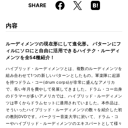
Faceboo
Hatena
X
SHARE
ISBN
9784845613045
k
Boo
kma
JAN
4958537110272
rk
内容
品番
VWD-294
ルーディメンツの現在形にして進化形。 パターンにフ
ィルにソロにと自由に活用できるハイテク・ルーディ
メンツを全54種紹介！
ハイブリッド・ルーディメンツとは、複数のルーディメンツを
組み合わせて1つの新しいパターンとしたもの。軍楽隊に起源
を持つドラム・コー(drum corps)が非常に盛んなアメリカ
で、長い年月を費やして発展してきました。ドラム・コー出身
のドラマーが多いアメリカでは、ハイブリッド・ルーディメン
ツは早くからドラムセットに適用されていました。本作品は、
そういったハイブリッド・ルーディメンツの数々を紹介した初
の教則DVDです。バークリー音楽大学に於いて、ドラム・コ
ーやハイブリッド・ルーディメンツのエキスパートとして様々