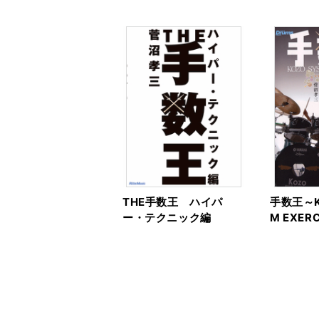
THE手数王 ハイパ
手数王～K
ー・テクニック編
M EXER