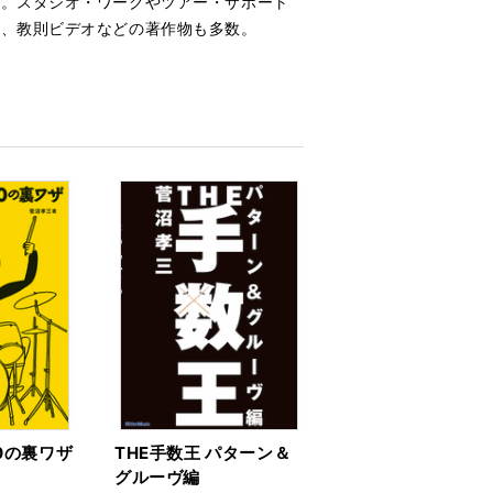
ー。スタジオ・ワークやツアー・サポート
ム、教則ビデオなどの著作物も多数。
0の裏ワザ
THE手数王 パターン＆
グルーヴ編