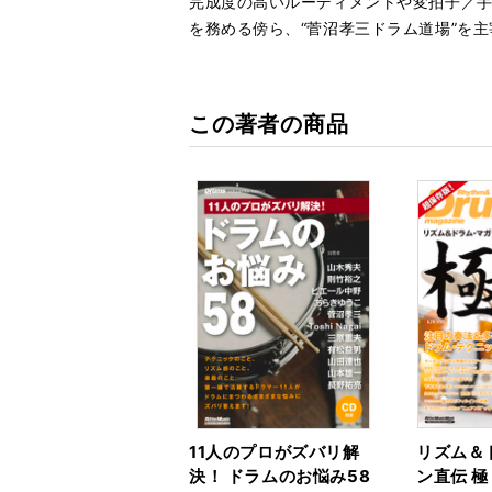
完成度の高いルーディメントや変拍子／手
を務める傍ら、“菅沼孝三ドラム道場”を
この著者の商品
11人のプロがズバリ解
リズム＆
決！ ドラムのお悩み58
ン直伝 極