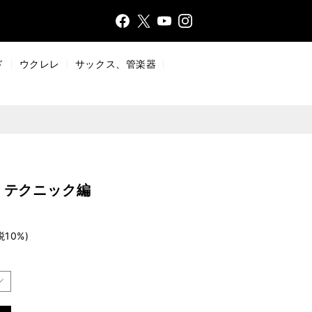
Face
Insta
X
YouT
bo
gr
ub
ok
a
e
ド
ウクレレ
サックス、管楽器
m
・テクニック編
税10%)