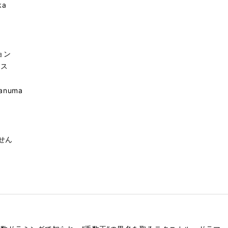
ka
ョン
ンス
ganuma
せん