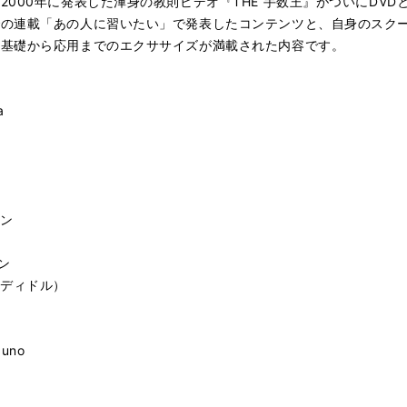
000年に発表した渾身の教則ビデオ『THE 手数王』がついにDV
での連載「あの人に習いたい」で発表したコンテンツと、自身のスク
。基礎から応用までのエクササイズが満載された内容です。
a
ョン
ン
ン
ラディドル）
zuno