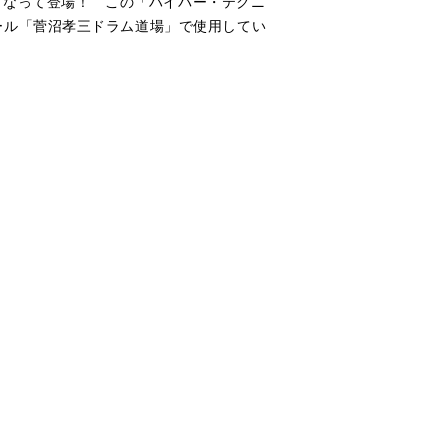
Dとなって登場！ この「ハイパー・テクニ
ール「菅沼孝三ドラム道場」で使用してい