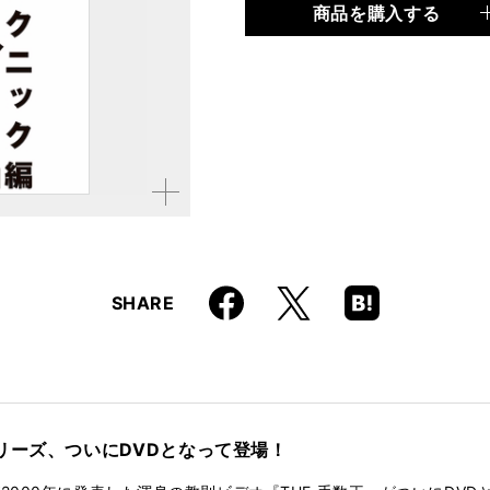
商品を購入する
品種
CD・DVD
仕様
約74分／完全コピー譜付き 
ISBN
9784845612826
JAN
4958537110159
品番
VWD-189
拡大す
る
Faceboo
Hatena
X
SHARE
k
Boo
kma
rk
リーズ、ついにDVDとなって登場！