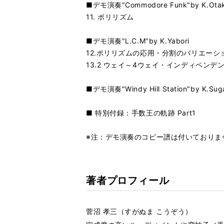
■デモ演奏"Commodore Funk"by K.Ota
11. ポリリズム
■デモ演奏"L.C.M"by K.Yabori
12.ポリリズムの応用・分割のバリエーシ
13.2 ウェイ～4ウェイ・インディペンデ
■デモ演奏"Windy Hill Station"by K.Su
■ 特別付録：手数王の軌跡 Part1
※注：デモ演奏のコピー譜は付いておりま
著者プロフィール
菅沼 孝三（すがぬま こうぞう）