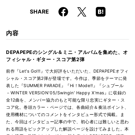
Faceboo
Hatena
X
SHARE
ISBN
9784845613106
k
Boo
kma
JAN
4958537110319
rk
内容
DEPAPEPEのシングル＆ミニ・アルバムを集めた、オ
フィシャル・ギター・スコア第2弾
前作『Let's Go!!!』で大好評をいただいた、DEPAPEPEオフィ
シャル・スコア第2弾が登場です。今作は、季節をテーマに発
表した『SUMMER PARADE』『Hi！Mode!!』『シュプール
－WINTER VERSION'05/Swingin' Happy X'mas』に収録の
全12曲を、メンバー協力のもと可能な限り忠実にギター・ス
コア化。巻頭カラー・ページでは、各曲紹介＆奏法ポイント、
使用機材についてのコメントをインタビュー形式で掲載。ま
た、今回はインタビュー記事の中で、初心者には難しいと思わ
れる用語をピックアップした解説ページを設けてみました。本