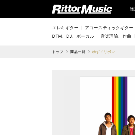
リットーミュージック (Rittor Music)
雑
エレキギター
アコースティックギター
DTM、DJ、ボーカル
音楽理論、作曲
トップ
商品一覧
ゆず／リボン