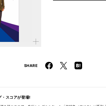
仕様
B5判
ISBN
9784845612734
JAN
4958537110104
拡大す
る
Faceboo
Hatena
X
SHARE
k
Boo
kma
rk
・スコアが登場!