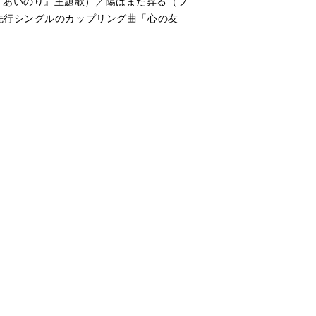
『あいのり』主題歌）／陽はまた昇る（フ
先行シングルのカップリング曲「心の友