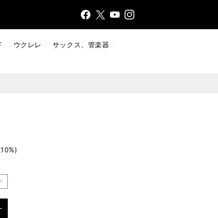
Face
Insta
X
YouT
bo
gr
ub
ok
a
e
ド
ウクレレ
サックス、管楽器
m
10%)