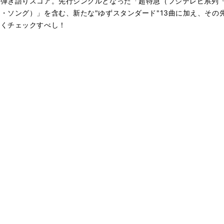
ー弾き語りスコア。先行シングルとなった「超特急（フジテレビ系列
・ソング）」を含む、新たな"ゆずスタンダード"13曲に加え、その
らくチェックすべし！