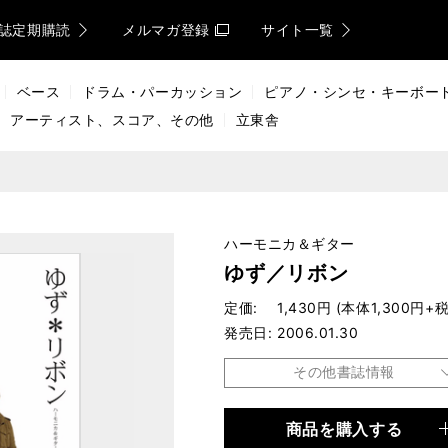
誌定期購読
メルマガ登録
サイト一覧
ベース
ドラム・パーカッション
ピアノ・シンセ・キーボー
アーティスト、スコア、その他
立東舎
ハーモニカ＆ギター
ゆず／リボン
定価
1,430円 (本体1,300円+税
発売日
2006.01.30
その他書誌情報
商品を購入する
品種
楽譜