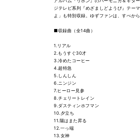
アルバム『リボン』のハーモニカ＆ギタ
ジテレビ系列『めざましどようび』テーマ
よ」も特別収録。ゆずファンは、すべか
■収録曲（全14曲）
1.リアル
2.もうすぐ30才
3.冷めたコーヒー
4.超特急
5.しんしん
6.ニンジン
7.ヒーロー見参
8.チェリートレイン
9.ダスティンホフマン
10.夕立ち
11.陽はまた昇る
12.一っ端
13.女神