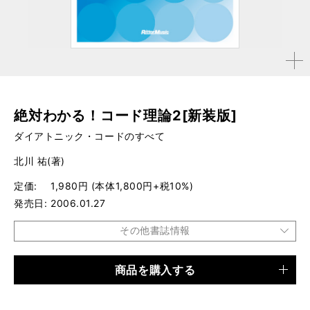
拡大す
る
絶対わかる！コード理論2[新装版]
ダイアトニック・コードのすべて
北川 祐(著)
定価
1,980円 (本体1,800円+税10%)
発売日
2006.01.27
その他書誌情報
商品を購入する
品種
書籍
仕様
A5判 / 144ページ