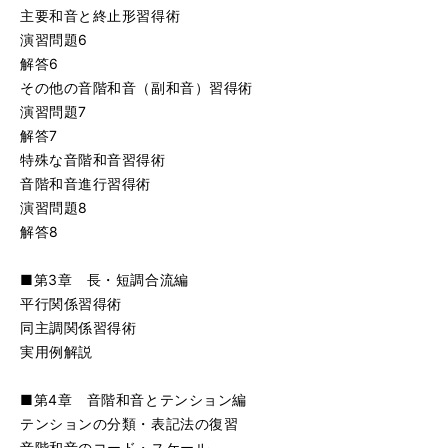
主要和音と終止形習得術
演習問題6
解答6
その他の音階和音（副和音）習得術
演習問題7
解答7
特殊な音階和音習得術
音階和音進行習得術
演習問題8
解答8
■第3章 長・短調合流編
平行関係習得術
同主調関係習得術
実用例解説
■第4章 音階和音とテンション編
テンションの分類・表記法の復習
音階和音のコード・スケール