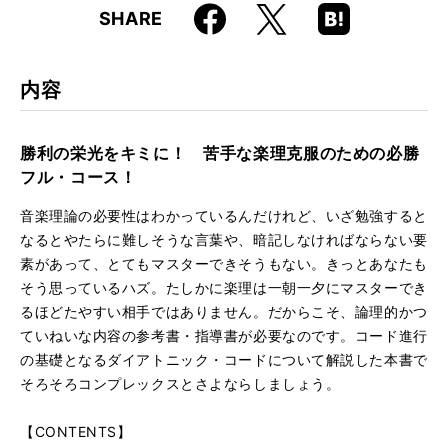
Faceboo
Hatena
X
SHARE
ISBN
9784845612635
k
Boo
kma
rk
内容
勝利の栄光をキミに！ 苦手な楽理克服のための必勝
フル・コース！
音楽理論の必要性はわかっているんだけれど、いざ勉強すると
なるとやたらに難しそうな言葉や、暗記しなければならない要
素があって、とてもマスターできそうもない。きっとあなたも
そう思っているハズ。たしかに楽理は一朝一夕にマスターでき
るほどたやすい相手ではありません。だからこそ、論理的かつ
ていねいな内容の参考書・指導書が必要なのです。コード進行
の基礎となるダイアトニック・コードについて解説した本書で
そろそろコンプレックスとさよならしましょう。
【CONTENTS】