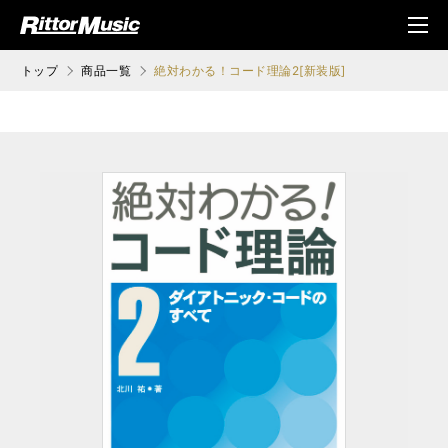
ク (Rittor Musi
メニ
c)
ュ
トップ
商品一覧
絶対わかる！コード理論2[新装版]