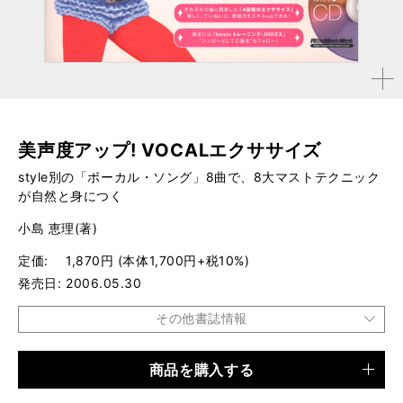
拡大す
る
美声度アップ! VOCALエクササイズ
style別の「ボーカル・ソング」8曲で、8大マストテクニック
が自然と身につく
小島 恵理(著)
定価
1,870円 (本体1,700円+税10%)
発売日
2006.05.30
その他書誌情報
商品を購入する
品種
ムック