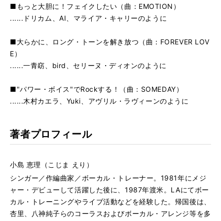
■もっと大胆に！フェイクしたい（曲：EMOTION）
......ドリカム、AI、マライア・キャリーのように
■大らかに、ロング・トーンを解き放つ（曲：FOREVER LOV
E）
......一青窈、bird、セリーヌ・ディオンのように
■"パワー・ボイス"でRockする！（曲：SOMEDAY）
......木村カエラ、Yuki、アヴリル・ラヴィーンのように
著者プロフィール
小島 恵理（こじま えり）
シンガー／作編曲家／ボーカル・トレーナー。1981年にメジ
ャー・デビューして活躍した後に、1987年渡米。LAにてボー
カル・トレーニングやライブ活動などを経験した。帰国後は、
杏里、八神純子らのコーラスおよびボーカル・アレンジ等を多