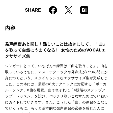
仕様
A5変形判 / 136ページ / CD付き
Faceboo
Hatena
X
SHARE
ISBN
9784845613151
k
Boo
kma
rk
内容
発声練習あと回し！難しいことは抜きにして、 「曲」
を歌って自然にうまくなる! 女性のためのVOCALエ
クササイズ集
シンガーにとって、いちばんの練習は「曲を歌うこと」。曲を
歌っているうちに、マストテクニックや発声法がいつの間にか
身につくという、スタイリッシュなエクササイズ集が完成しま
した。この本には、最新の8大テクニックに対応する「ボーカ
ル・ソング」8曲を用意。曲それぞれに「4段階のステップア
ップ・レッスン」を設け、バッチリ歌いこなすためにていねい
にガイドしていきます。また、こうした「曲」の練習をこなし
ていくうちに、もっと基本的な発声練習の必要を感じた人に