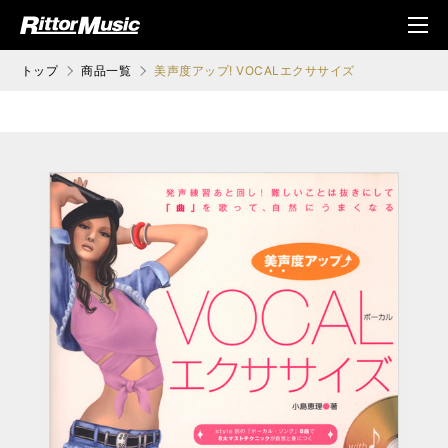
ク (Rittor Musi
メニ
c)
ュ
トップ
商品一覧
美声度アップ! VOCALエクササイズ