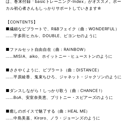
は、巻末付録「basicトレーニング-Index」がオススメ。ボー
カル初心者さんもしっかりサポートしていきます☆
【CONTENTS】
■繊細なビブラートで、R&Bフェイク（曲：WONDERFUL）
......宇多田ヒカル、DOUBLE、ビヨンセのように
■ファルセット自由自在（曲：RAINBOW）
......MISIA、aiko、ホイットニー・ヒューストンのように
■ささやくように、ビブラート（曲：DISTANCE）
......平原綾香、鬼束ちひろ、ジャネット・ジャクソンのように
■ダンスしながら！しっかり歌う（曲：CHANCE !）
......BoA、安室奈美恵、ブリトニー・スピアーズのように
■癒しのボイスで魅了する（曲：HEAL ME）
......中島美嘉、Kiroro、ノラ・ジョーンズのように