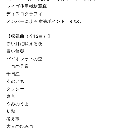
ライヴ使用機材写真
ディスコグラフィ
メンバーによる奏法ポイント e.t.c.
【収録曲（全12曲）】
赤い月に吠える夜
青い亀裂
バイオレットの空
二つの足音
千日紅
くのいち
タクシー
東京
うみのうま
初秋
考え事
大人のひみつ