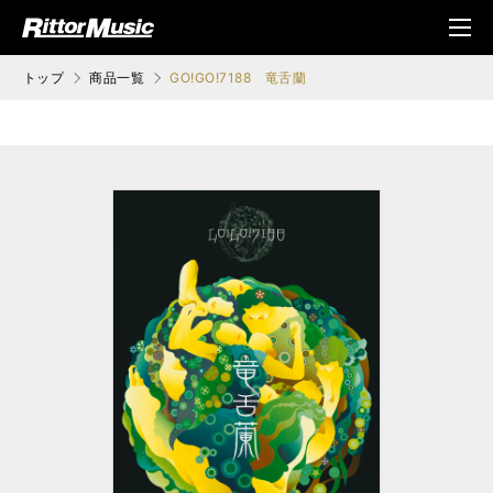
ク (Rittor Musi
メニ
c)
ュ
トップ
商品一覧
GO!GO!7188 竜舌蘭