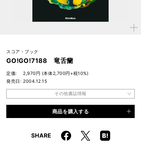
拡大す
る
スコア・ブック
GO!GO!7188 竜舌蘭
定価
2,970円 (本体2,700円+税10%)
発売日
2004.12.15
その他書誌情報
商品を購入する
品種
楽譜
仕様
B5判 / 168ページ
Faceboo
Hatena
X
SHARE
ISBN
9784845611454
k
Boo