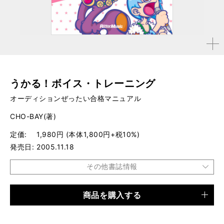
拡大す
る
うかる！ボイス・トレーニング
オーディションぜったい合格マニュアル
CHO-BAY(著)
定価
1,980円 (本体1,800円+税10%)
発売日
2005.11.18
その他書誌情報
商品を購入する
品種
書籍
仕様
A5判 / 240ページ / CD付き