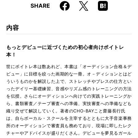
Faceboo
Hatena
X
SHARE
ISBN
9784845612451
k
Boo
kma
rk
内容
もっとデビューに近づくための初心者向けボイトレ
本！
世にボイトレ本は数あれど、本書は「オーディション合格＆デ
ビュー」に目標を絞った画期的な一冊。オ－ディションとはど
ういうものかを解説した上で、ストレッチやブレスの仕方とい
ったデイリー基礎練習、音感やリズム感のトレーニングの方法
を伝授。さらにオーディションへ向けての実践トレーニングか
ら、書類審査／テープ審査への準備、実技審査への準備なども
織り交ぜて解説していく。著者のCHO-BAYこと齋藤長行氏
は、自らボーカル・スクールを主宰するとともに大手音楽事務
所のオーディションで審査員も務めており、現場に即したレク
チャーやアドバイスが盛りだくさん。デビューを夢見るガール