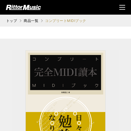
ク (Rittor Musi
メニ
c)
ュ
トップ
商品一覧
コンプリートMIDIブック