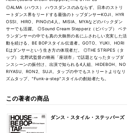
◎ALMA（ハウス） ハウスダンスのみならず、日本のストリ
ートダンス界をリードする最強のトップダンサーKOJI、HYR
OSSI、HIRO、PINOの4人。MISIA、MYAなどのバックダン
サーでも活躍。 ◎Sound Cream Stepperz（ビバップ） ベテ
ランダンサーの中でも真の大御所の名にふさわしい充実した活
動を続ける、BE BOPスタイル伝道者。GOTO、YUKI、HORI
Eはダンサーという生き方の体現者だ。 ◎THE STRiPES（タ
ップ） 北野武監督の映画「座頭市」で話題となったタップダ
ンスシーンの振付け、出演で知られる4人組、HIDEBOH、NO
RIYASU、RON2、SUJI。タップの中でもストリートよりなリ
ズムタップ、"Funk-a-step"スタイルの創始者たち。
この著者の商品
ダンス・スタイル・ステッパーズ