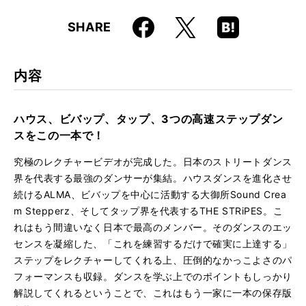
仕様
60分 / 60分
Faceboo
Hatena
X
SHARE
ISBN
9784845610853
k
Boo
kma
JAN
4958537109252
rk
内容
品番
VWD-265
ハウス、ビバップ、タップ、3つの高速ステップダン
スをこの一本で！
究極のレクチャービデオが完成した。日本のストリートダンス
界を代表する最強のダンサーが集結。ハウスダンスを進化させ
続けるALMA、ビバップを中心に活動する大御所Sound Crea
m Stepperz、そしてタップ界を代表するTHE STRiPES。こ
れはもう間違いなく日本で最高のメンバー。そのダンスのエッ
センスを凝縮した、「これを練習するだけで確実に上達する」
ステップをレクチャーしてくれる上、圧倒的なかっこよさのパ
フォーマンスも収録。ダンスを学ぶ上でのポイントもしっかり
解説してくれるということで、これはもう一家に一本の保存版