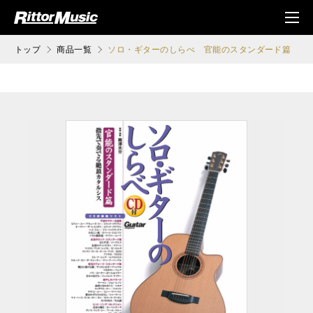
ク (Rittor Musi
メニ
c)
ュ
トップ
商品一覧
ソロ・ギターのしらべ 官能のスタンダード篇