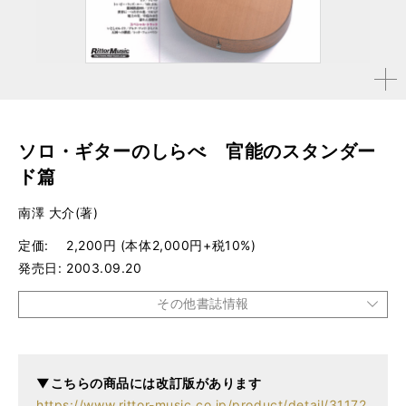
拡大す
る
ソロ・ギターのしらべ 官能のスタンダー
ド篇
南澤 大介(著)
定価
2,200円 (本体2,000円+税10%)
発売日
2003.09.20
その他書誌情報
品種
楽譜
▼こちらの商品には改訂版があります
仕様
菊倍判 / 88ページ / CD付き
https://www.rittor-music.co.jp/product/detail/31172