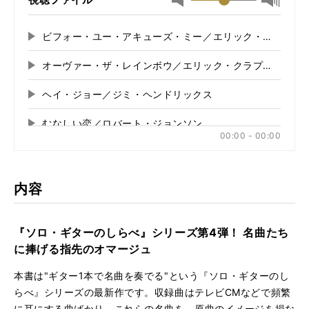
最小
最大音
音
量
量
に
ビフォー・ユー・アキューズ・ミー／エリック・クラプト
再
に
切
生
切
り
オーヴァー・ザ・レインボウ／エリック・クラプトン
再
す
り
替
る
生
替
え
ヘイ・ジョー／ジミ・ヘンドリックス
再
す
え
る
る
生
る
むなしい恋／ロバート・ジョンソン
再
す
00:00 - 00:00
る
生
パリの散歩道／ゲイリー・ムーア
再
す
る
生
ならず者／イーグルス
再
す
内容
る
生
伝説のチャンピオン／クィーン
再
す
る
生
『ソロ・ギターのしらべ』シリーズ第4弾！ 名曲たち
ツイスト・アンド・シャウト／ビートルズ
再
す
に捧げる指先のオマージュ
る
生
ロックン・ロール・オール・ナイト／KISS
再
す
本書は"ギター1本で名曲を奏でる"という『ソロ・ギターのし
る
生
らべ』シリーズの最新作です。収録曲はテレビCMなどで頻繁
アフリカ／TOTO
再
す
に耳にする曲ばかり。これらの名曲を、原曲のイメージを損な