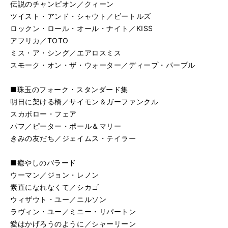
再
す
伝説のチャンピオン／クィーン
る
生
ツイスト・アンド・シャウト／ビートルズ
マイ・ハート・ウィル・ゴー・オン／セリーヌ・ディオン
再
す
ロックン・ロール・オール・ナイト／KISS
る
生
アフリカ／TOTO
SUMMER／久石譲
再
す
ミス・ア・シング／エアロスミス
る
生
青春の輝き／カーペンターズ
再
す
スモーク・オン・ザ・ウォーター／ディープ・パープル
る
生
ダンス・ウィズ・ミー／アール・クルー
再
す
■珠玉のフォーク・スタンダード集
る
生
明日に架ける橋／サイモン＆ガーファンクル
イフ／ブレッド
再
す
スカボロー・フェア
る
生
パフ／ピーター・ポール＆マリー
トゥ・ビー・ウィズ・ユー／MR.BIG
再
す
きみの友だち／ジェイムス・テイラー
る
生
銀河鉄道999／ゴダイゴ
再
す
る
生
■癒やしのバラード
世界に一つだけの花／SMAP
再
す
ウーマン／ジョン・レノン
る
生
素直になれなくて／シカゴ
地上の星／中島みゆき
再
す
ウィザウト・ユー／ニルソン
る
生
ラヴィン・ユー／ミニー・リパートン
暴れん坊将軍
再
す
愛はかげろうのように／シャーリーン
る
生