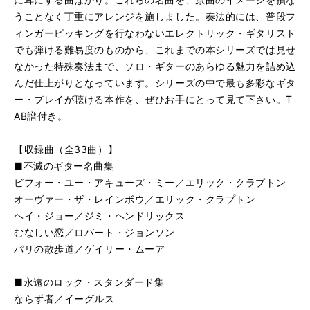
る
生
うことなく丁重にアレンジを施しました。奏法的には、普段フ
ミス・ア・シング／エアロ・スミス
再
す
ィンガーピッキングを行なわないエレクトリック・ギタリスト
る
生
スモーク・オン・ザ・ウォーター／ディープ・パープル
再
す
でも弾ける難易度のものから、これまでの本シリーズでは見せ
る
生
なかった特殊奏法まで、ソロ・ギターのあらゆる魅力を詰め込
明日に架ける橋／サイモン＆ガーファンクル
再
す
んだ仕上がりとなっています。シリーズの中で最も多彩なギタ
る
生
ー・プレイが聴ける本作を、ぜひお手にとって見て下さい。T
スカボロー・フェア／サイモン＆ガーファンクル
再
す
AB譜付き。
る
生
パフ／ピーター・ポール＆マリー
再
す
【収録曲（全33曲）】
る
生
きみの友だち／ジェイムス・テイラー
再
す
■不滅のギター名曲集
る
生
ビフォー・ユー・アキューズ・ミー／エリック・クラプトン
ウーマン／ジョン・レノン
再
す
オーヴァー・ザ・レインボウ／エリック・クラプトン
る
生
ヘイ・ジョー／ジミ・ヘンドリックス
素直になれなくて／シカゴ
再
す
むなしい恋／ロバート・ジョンソン
る
生
パリの散歩道／ゲイリー・ムーア
ウィザウト・ユー／ニルソン
再
す
る
生
ラヴィン・ユー／ミニー・リパートン
再
す
■永遠のロック・スタンダード集
る
生
ならず者／イーグルス
愛はかげろうのように／シャーリーン