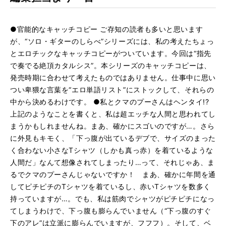
●官能的なキャッチコピー ご存知の読者も多いと思います
が、“ソロ・ギターのしらべ”シリーズには、私の考えたちょっ
とエロチックなキャッチコピーがついています。今回は“指先
で奏でる絶頂カタルシス”。本シリーズのキャッチコピーは、
発売時期に合わせて考えたものではありません。仕事中に思い
つい卑猥な言葉を“エロ単語リスト”にストックして、それらの
中から決めるわけです。 ●私とクマのプーさんはヘンタイ!?
上記のようなことを書くと、私は超エッチな人間と思われてし
まうかもしれませんね。まあ、確かにスゴいのですが…。さら
に外見もキモく、「下っ腹が出ているデブで、サイズのまった
く合わない小さなTシャツ（しかも真っ赤）を着ているような
人間だ」なんて想像されてしまったり…って、それじゃあ、ま
るでクマのプーさんじゃないですか！ まあ、確かに年間を通
してピチピチのTシャツを着ているし、赤いTシャツを数多く
持っていますが…。でも、私は筋肉でシャツがピチピチになっ
てしまうわけで、下っ腹も膨らんでいません（“下っ腹のすぐ
下のアレ”は立派に膨らんでいますが、フフフ）。そして、ベ