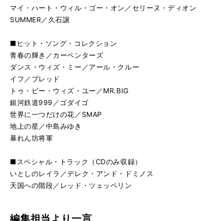
いとしのレイラ／デレク・アンド・ドミノス [スペシャル・
再
す
マイ・ハート・ウィル・ゴー・オン／セリーヌ・ディオン
る
生
SUMMER／久石譲
天国への階段／レッド・ツェッペリン [スペシャル・トラッ
再
す
る
生
■ヒット・ソング・コレクション
す
青春の輝き／カーペンターズ
る
ダンス・ウィズ・ミー／アール・クルー
イフ／ブレッド
トゥ・ビー・ウィズ・ユー／MR.BIG
銀河鉄道999／ゴダイゴ
世界に一つだけの花／SMAP
地上の星／中島みゆき
暴れん坊将軍
■スペシャル・トラック（CDのみ収録）
いとしのレイラ／デレク・アンド・ドミノス
天国への階段／レッド・ツェッペリン
編集担当より一言