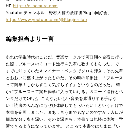
HP
https://d-nomura.com
Youtube チャンネル「野村大輔の放課後Plugin同好会」
https://www.youtube.com/@Plugin-club
編集担当より一言
あれは学生時代のことだ。音楽サークルで河口湖へ合宿に行っ
た際，ブルースの３コード進行を先輩に教えてもらった。で，
すでに知っていたＡマイナー・ペンタでソロを弾き，その先輩
とおおいに盛り上がったものだ。その時の印象は，「ブルース
って簡単！しかもすごく気持ちイイ」というものだった。 確
かにブルースって案外簡単に入っていける。３コード進行とペ
ンタだけでOKだ。こんなおいしい音楽を素通りする手はな
い！読者のみんなにもぜひ体験してもらいたい！というわけで
本書を企画しました。まあ，言うまでもないのですが，入口が
簡単な分，奥も深い。その奥深さも，本書では気軽に体験・学
習できるようになっています。 ところで本書ではたまに「い