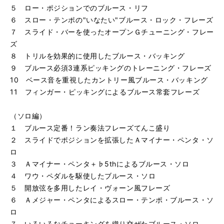
５ ロー・ポジションでのブルース・リフ
６ スロー・テンポの"いなたい"ブルース・ロック・フレーズ
７ スライド・バーを使ったオープンＧチューニング・フレー
ズ
８ トリルを効果的に使用したブルース・バッキング
９ ブルース必須3連系ピッキングのトレーニング・フレーズ
10 ベース音を重視したカントリー風ブルース・バッキング
11 フィンガー・ピッキングによるブルース常套フレーズ
（ソロ編）
１ ブルース定番！ラン奏法フレーズてんこ盛り
２ スライドでポジションを拡張したＡマイナー・ペンタ・ソ
ロ
３ Ａマイナー・ペンタ＋♭5thによるブルース・ソロ
４ ワウ・ペダルを駆使したブルース・ソロ
５ 開放弦を多用したレイ・ヴォーン風フレーズ
６ Ａメジャー・ペンタによるスロー・テンポ・ブルース・ソ
ロ
７ いろいろなチョーキングを織り交ぜたブルース・ソロ