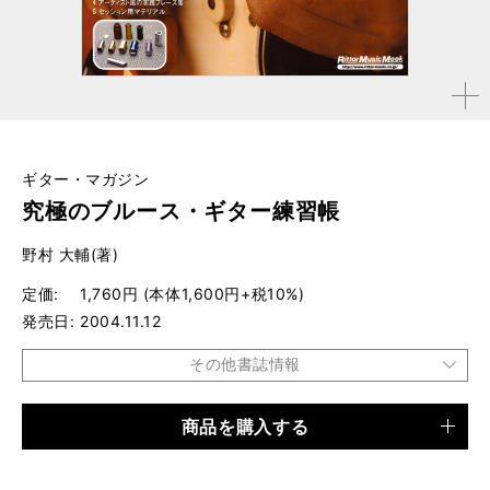
拡大す
る
ギター・マガジン
究極のブルース・ギター練習帳
野村 大輔(著)
定価
1,760円 (本体1,600円+税10%)
発売日
2004.11.12
その他書誌情報
商品を購入する
品種
ムック
仕様
B5変形判 / 128ページ / CD付き