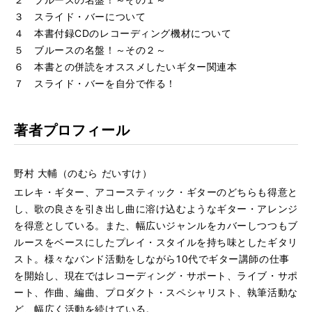
３ スライド・バーについて
４ 本書付録CDのレコーディング機材について
５ ブルースの名盤！～その２～
６ 本書との併読をオススメしたいギター関連本
７ スライド・バーを自分で作る！
著者プロフィール
野村 大輔（のむら だいすけ）
エレキ・ギター、アコースティック・ギターのどちらも得意と
し、歌の良さを引き出し曲に溶け込むようなギター・アレンジ
を得意としている。また、幅広いジャンルをカバーしつつもブ
ルースをベースにしたプレイ・スタイルを持ち味としたギタリ
スト。様々なバンド活動をしながら10代でギター講師の仕事
を開始し、現在ではレコーディング・サポート、ライブ・サポ
ート、作曲、編曲、プロダクト・スペシャリスト、執筆活動な
ど、幅広く活動を続けている。