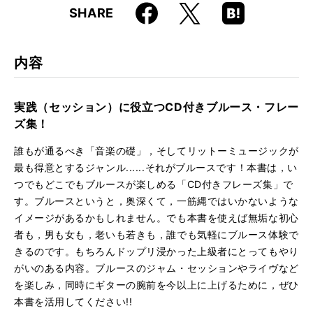
Faceboo
Hatena
X
SHARE
ISBN
9784845611331
k
Boo
kma
rk
内容
実践（セッション）に役立つCD付きブルース・フレー
ズ集！
誰もが通るべき「音楽の礎」，そしてリットーミュージックが
最も得意とするジャンル......それがブルースです！本書は，い
つでもどこでもブルースが楽しめる「CD付きフレーズ集」で
す。ブルースというと，奥深くて，一筋縄ではいかないような
イメージがあるかもしれません。でも本書を使えば無垢な初心
者も，男も女も，老いも若きも，誰でも気軽にブルース体験で
きるのです。もちろんドップリ浸かった上級者にとってもやり
がいのある内容。ブルースのジャム・セッションやライヴなど
を楽しみ，同時にギターの腕前を今以上に上げるために，ぜひ
本書を活用してください!!