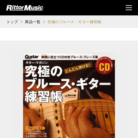
ク (Rittor Musi
メニ
c)
ュ
トップ
商品一覧
究極のブルース・ギター練習帳