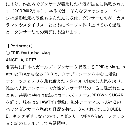
により、作品内でダンサーが着用した衣装が誌面に掲載されま
す（2003年2月号）。本作では、そんなファッション・ペー
ジの撮影風景の映像もふんだんに収録。ダンサーたちが、カメ
ラマンやスタイリストとともにページを作り上げていく過程
と、ダンサーたちの素顔にも迫ります。
【Performer】
◎CRiB featuring Meg
ANGELA, KETZ
名実共に日本のガールズ・ダンサーを代表するCRiBとMeg。n
atsuとTaeからなるCRiBは、クラブ・シーンを中心に活動、
テクニックとノリを兼ね備えたスタイルで絶大な人気を誇り、
雑誌の人気アンケートで女性ダンサー部門の１位に選ばれたこ
とも。共演のMegは伝説のガールズ・チームBROWN SUGAR
を経て、現在はSHAWTYで活動。海外アーティストJAY-Zの
バックダンサーを務めた経歴を持つ。3人それぞれにDOUBL
E、キングギドラなどのバックダンサーやPVを初め、ファッシ
ョン誌のモデルとしても活躍中。