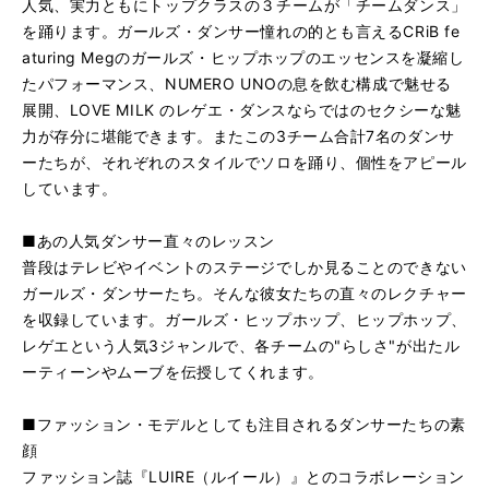
人気、実力ともにトップクラスの３チームが「チームダンス」
を踊ります。ガールズ・ダンサー憧れの的とも言えるCRiB fe
aturing Megのガールズ・ヒップホップのエッセンスを凝縮し
たパフォーマンス、NUMERO UNOの息を飲む構成で魅せる
展開、LOVE MILK のレゲエ・ダンスならではのセクシーな魅
力が存分に堪能できます。またこの3チーム合計7名のダンサ
ーたちが、それぞれのスタイルでソロを踊り、個性をアピール
しています。
■あの人気ダンサー直々のレッスン
普段はテレビやイベントのステージでしか見ることのできない
ガールズ・ダンサーたち。そんな彼女たちの直々のレクチャー
を収録しています。ガールズ・ヒップホップ、ヒップホップ、
レゲエという人気3ジャンルで、各チームの"らしさ"が出たル
ーティーンやムーブを伝授してくれます。
■ファッション・モデルとしても注目されるダンサーたちの素
顔
ファッション誌『LUIRE（ルイール）』とのコラボレーション