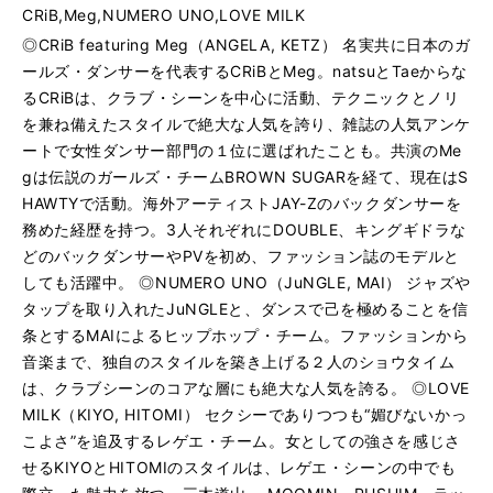
CRiB,Meg,NUMERO UNO,LOVE MILK
◎CRiB featuring Meg（ANGELA, KETZ） 名実共に日本のガ
ールズ・ダンサーを代表するCRiBとMeg。natsuとTaeからな
るCRiBは、クラブ・シーンを中心に活動、テクニックとノリ
を兼ね備えたスタイルで絶大な人気を誇り、雑誌の人気アンケ
ートで女性ダンサー部門の１位に選ばれたことも。共演のMe
gは伝説のガールズ・チームBROWN SUGARを経て、現在はS
HAWTYで活動。海外アーティストJAY-Zのバックダンサーを
務めた経歴を持つ。3人それぞれにDOUBLE、キングギドラな
どのバックダンサーやPVを初め、ファッション誌のモデルと
しても活躍中。 ◎NUMERO UNO（JuNGLE, MAI） ジャズや
タップを取り入れたJuNGLEと、ダンスで己を極めることを信
条とするMAIによるヒップホップ・チーム。ファッションから
音楽まで、独自のスタイルを築き上げる２人のショウタイム
は、クラブシーンのコアな層にも絶大な人気を誇る。 ◎LOVE
MILK（KIYO, HITOMI） セクシーでありつつも“媚びないかっ
こよさ”を追及するレゲエ・チーム。女としての強さを感じさ
せるKIYOとHITOMIのスタイルは、レゲエ・シーンの中でも