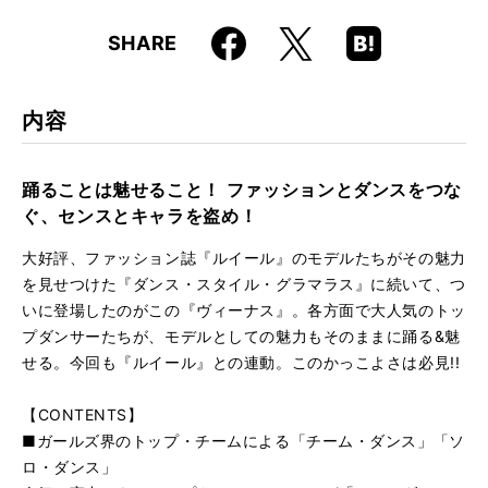
仕様
60分 / 60分
Faceboo
Hatena
X
SHARE
ISBN
9784845608423
k
Boo
kma
JAN
4958537108026
rk
内容
品番
VWD-237
踊ることは魅せること！ ファッションとダンスをつな
ぐ、センスとキャラを盗め！
大好評、ファッション誌『ルイール』のモデルたちがその魅力
を見せつけた『ダンス・スタイル・グラマラス』に続いて、つ
いに登場したのがこの『ヴィーナス』。各方面で大人気のトッ
プダンサーたちが、モデルとしての魅力もそのままに踊る&魅
せる。今回も『ルイール』との連動。このかっこよさは必見!!
【CONTENTS】
■ガールズ界のトップ・チームによる「チーム・ダンス」「ソ
ロ・ダンス」