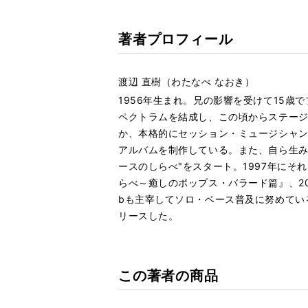
著者プロフィール
渡辺 直樹（わたなべ なおき）
1956年生まれ。兄の影響を受けて15歳
ペクトラムを結成し、この頃からステージ
か、本格的にセッション・ミュージシャンとし
アルバムを制作している。また、自ら生み
ースのしらべ"をスタート。1997年にそ
らべ～癒しのポップス・バラード篇』、200
bも主宰してソロ・ベース普及に努めてい
リースした。
この著者の商品