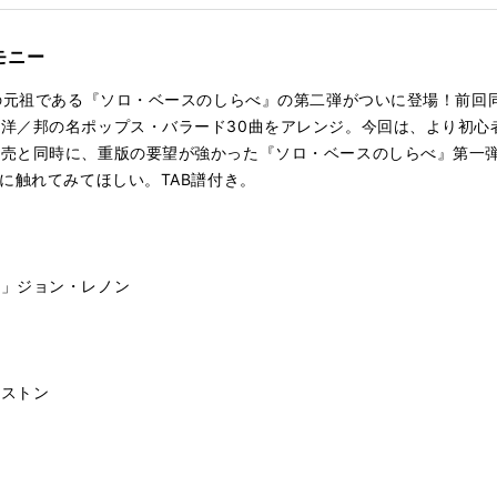
イン／スティービー・ワンダー
モニー
／ジョン・レノン
"の元祖である『ソロ・ベースのしらべ』の第二弾がついに登場！前回
エリー／サザンオールスターズ
洋／邦の名ポップス・バラード30曲をアレンジ。今回は、より初心
発売と同時に、重版の要望が強かった『ソロ・ベースのしらべ』第一
カリフォルニア／イーグルス
に触れてみてほしい。TAB譜付き。
グ・クイーン／アバ
／さだまさし
）」ジョン・レノン
AMI／サザンオールスターズ
・ユー／ミニー・リパートン
ーストン
ストラック] 無伴奏チェロ組曲第一番より「プレリュード」バッハ（譜