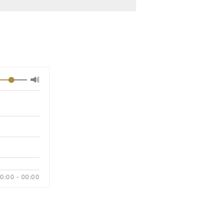
最大
音
量
に
切
り
替
え
る
0:00 - 00:00