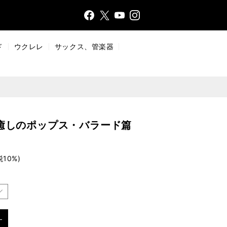
Face
Insta
X
YouT
bo
gr
ub
ok
a
e
ド
ウクレレ
サックス、管楽器
m
癒しのポップス・バラード篇
税10%)