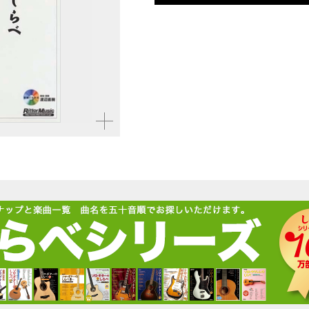
仕様
菊倍判 / 72ページ / CD
ISBN
9784845609918
JAN
4958537108828
拡大す
る