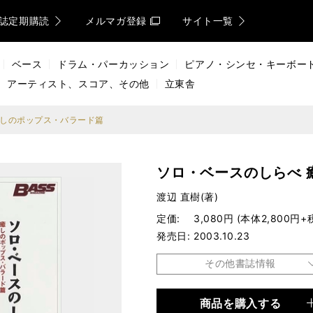
誌定期購読
メルマガ登録
サイト一覧
ベース
ドラム・パーカッション
ピアノ・シンセ・キーボー
アーティスト、スコア、その他
立東舎
癒しのポップス・バラード篇
ソロ・ベースのしらべ 
渡辺 直樹(著)
定価
3,080円 (本体2,800円+
発売日
2003.10.23
その他書誌情報
商品を購入する
品種
楽譜