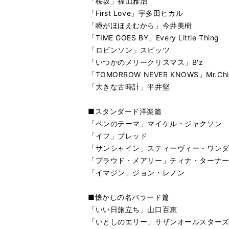
「桜坂」福山雅治
「First Love」宇多田ヒカル
「瞳がほほえむから」今井美樹
「TIME GOES BY」Every Little Thing
「ロビンソン」スピッツ
「いつかのメリークリスマス」B'z
「TOMORROW NEVER KNOWS」Mr.Chil
「大きな古時計」平井堅
■スタンダード洋楽篇
「ベンのテーマ」マイケル・ジャクソン
「イフ」ブレッド
「サンシャイン」スティーヴィー・ワン
「プラウド・メアリー」ティナ・ターナ
「イマジン」ジョン・レノン
■懐かしの名バラード篇
「いい日旅立ち」山口百恵
「いとしのエリー」サザンオールスター