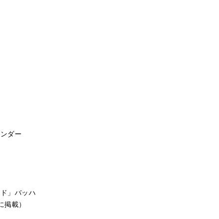
ワンダー
ード」バッハ
号に掲載）