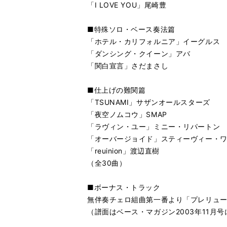
「I LOVE YOU」尾崎豊
■特殊ソロ・ベース奏法篇
「ホテル・カリフォルニア」イーグルス
「ダンシング・クイーン」アバ
「関白宣言」さだまさし
■仕上げの難関篇
「TSUNAMI」サザンオールスターズ
「夜空ノムコウ」SMAP
「ラヴィン・ユー」ミニー・リパートン
「オーバージョイド」スティーヴィー・
「reuinion」渡辺直樹
（全30曲）
■ボーナス・トラック
無伴奏チェロ組曲第一番より「プレリュ
（譜面はベース・マガジン2003年11月