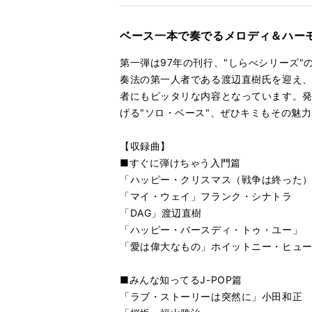
る
生
サンシャ
再
す
る
生
ベース一本で奏でるメロディ＆ハー
イマジン
再
す
る
生
第一弾は97年の刊行、"しらべシリーズ
いとしの
再
す
奏法の第一人者である渡辺直樹氏を迎え、
る
生
者にもピッタリな内容となっています。
ホテル・
再
す
げる"ソロ・ベース"、ぜひキミもその魅力
る
生
ダンシン
再
す
【収録曲】
る
生
関白宣言
再
す
■すぐに弾けちゃう入門篇
る
生
「ハッピー・クリスマス（戦争は終った
TSUN
再
す
「マイ・ウェイ」フランク・シナトラ
る
生
「DAG」渡辺直樹
ラヴィン
再
す
「ハッピー・バースディ・トゥ・ユー」
る
生
「愛は偉大なもの」ホイットニー・ヒュ
[ボーナ
再
す
る
生
す
■みんな知ってるJ-POP篇
る
「ラブ・ストーリーは突然に」小田和正