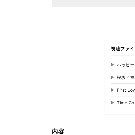
視聴ファイ
ハッピー
再
生
桜坂／福
再
す
る
生
First
再
す
る
生
Time Go
再
す
る
生
ロビンソ
再
す
る
生
大きな古
再
す
内容