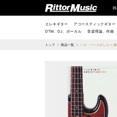
リットーミュージック (Rittor Music)
雑
エレキギター
アコースティックギター
DTM、DJ、ボーカル
音楽理論、作曲
トップ
商品一覧
ソロ・ベースのしらべ 