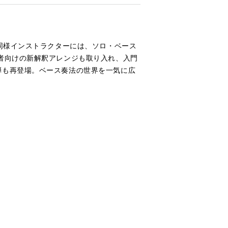
同様インストラクターには、ソロ・ベース
者向けの新解釈アレンジも取り入れ、入門
弾も再登場。ベース奏法の世界を一気に広
面はベース・マガジン2003年11月号に掲載）