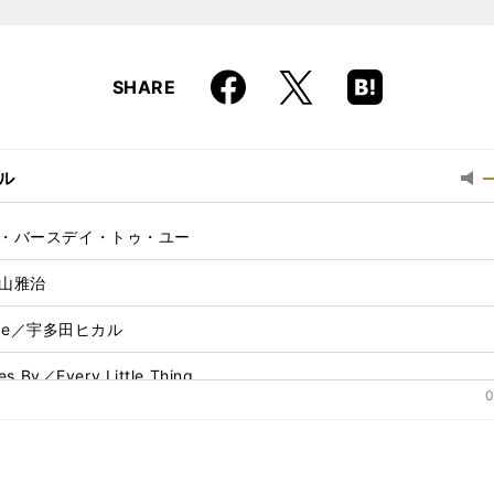
Faceboo
Hatena
X
SHARE
k
Boo
kma
rk
ル
最
小
音
・バースデイ・トゥ・ユー
量
に
山雅治
切
り
 Love／宇多田ヒカル
替
え
es By／Every Little Thing
る
0
ン／スピッツ
時計／平井堅