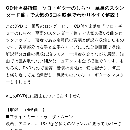
CD付き楽譜集「ソロ・ギターのしらべ 至高のスタン
ダード篇」で人気の5曲を映像でわかりやすく解説！
このDVDは、驚異のロング・セラーCD付き楽譜集「ソロ・ギ
ターのしらべ 至高のスタンダード篇」で人気の高い5曲をピ
ックアップし、著者である南澤氏の実演と解説を収録したもの
です。実演部分は右手と左手をアップにした分割画面で収録。
解説部分は曲の構成に沿ってスロー演奏を交えながら展開。譜
面では読み取れない細かなニュアンスも全て把握できます。も
ちろん、DVDなので画質・音質の劣化は一切心配ナシ。何度
も繰り返して見て練習し、気持ちのいいソロ・ギターをマスタ
ーしましょう！
※このDVDには譜面はついておりません
【収録曲（全5曲）】
■フライ・ミー・トゥ・ザ・ムーン
映画、アニメ、J- POPなど多くのジャンルに渡ってカバーさ