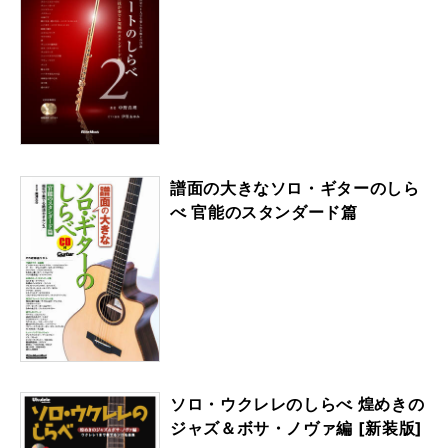
譜面の大きなソロ・ギターのしら
べ 官能のスタンダード篇
ソロ・ウクレレのしらべ 煌めきの
ジャズ＆ボサ・ノヴァ編 [新装版]