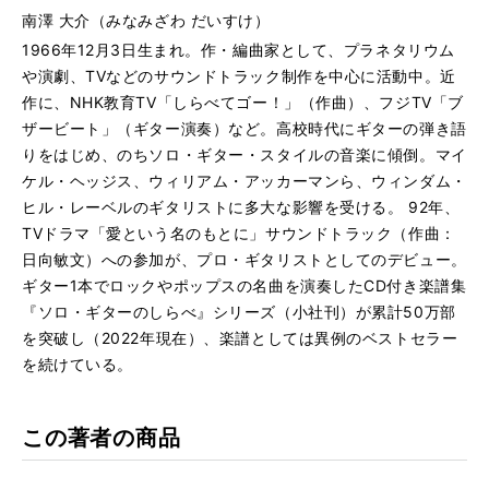
南澤 大介（みなみざわ だいすけ）
1966年12月3日生まれ。作・編曲家として、プラネタリウム
や演劇、TVなどのサウンドトラック制作を中心に活動中。近
作に、NHK教育TV「しらべてゴー！」（作曲）、フジTV「ブ
ザービート」（ギター演奏）など。高校時代にギターの弾き語
りをはじめ、のちソロ・ギター・スタイルの音楽に傾倒。マイ
ケル・ヘッジス、ウィリアム・アッカーマンら、ウィンダム・
ヒル・レーベルのギタリストに多大な影響を受ける。 92年、
TVドラマ「愛という名のもとに」サウンドトラック（作曲：
日向敏文）への参加が、プロ・ギタリストとしてのデビュー。
ギター1本でロックやポップスの名曲を演奏したCD付き楽譜集
『ソロ・ギターのしらべ』シリーズ（小社刊）が累計50万部
を突破し（2022年現在）、楽譜としては異例のベストセラー
を続けている。
この著者の商品