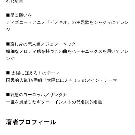
れた名曲
■星に願いを
ディズニー・アニメ『ピノキオ』の主題歌をジャジィにアレン
ジ
■哀しみの恋人達／ジェフ・ベック
繊細なメロディ感を持つこの曲をハーモニックスを用いてアレ
ンジ
■ 太陽にほえろ！のテーマ
国民的人気TV番組『太陽にほえろ！』のメイン・テーマ
■哀愁のヨーロッパ／サンタナ
一世を風靡したギター・インストの代名詞的名曲
著者プロフィール