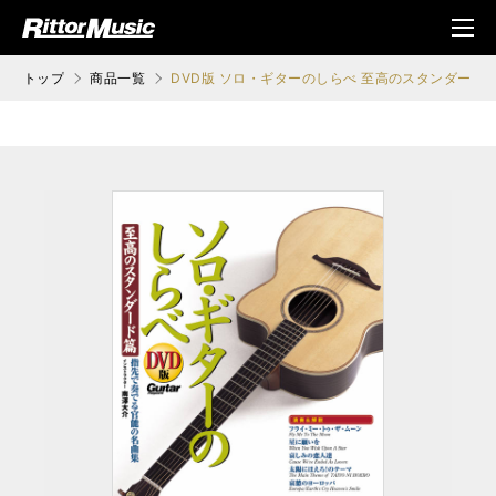
ク (Rittor Musi
メニ
c)
ュ
トップ
商品一覧
DVD版 ソロ・ギターのしらべ 至高のスタンダード