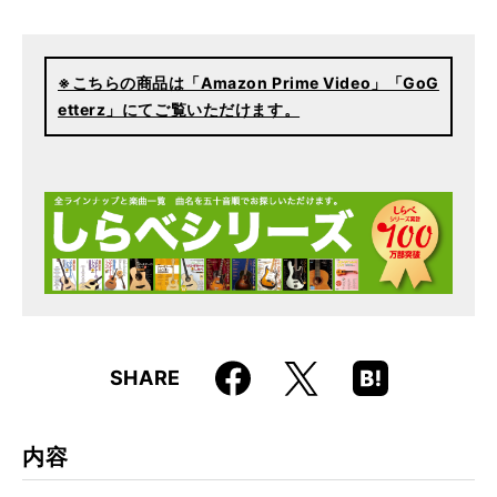
仕様
80分 / 80分
ISBN
9784845607976
※こちらの商品は「Amazon Prime Video」「GoG
JAN
4958537107821
etterz」にてご覧いただけます。
品番
VWD-234
Faceboo
Hatena
X
SHARE
k
Boo
kma
rk
内容