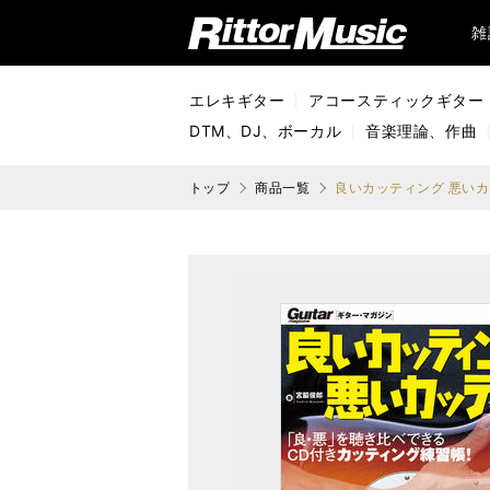
リットーミュージック (Rittor Music)
雑
エレキギター
アコースティックギター
DTM、DJ、ボーカル
音楽理論、作曲
トップ
商品一覧
良いカッティング 悪い