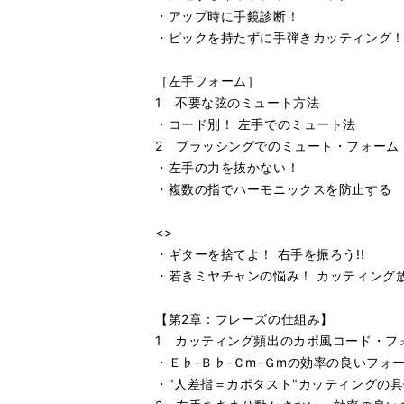
・アップ時に手鏡診断！
・ピックを持たずに手弾きカッティング
［左手フォーム］
1 不要な弦のミュート方法
・コード別！ 左手でのミュート法
2 ブラッシングでのミュート・フォーム
・左手の力を抜かない！
・複数の指でハーモニックスを防止する
<>
・ギターを捨てよ！ 右手を振ろう!!
・若きミヤチャンの悩み！ カッティング
【第2章：フレーズの仕組み】
1 カッティング頻出のカポ風コード・フ
・Ｅ♭-Ｂ♭-Ｃm-Ｇmの効率の良いフォ
・"人差指＝カポタスト"カッティングの