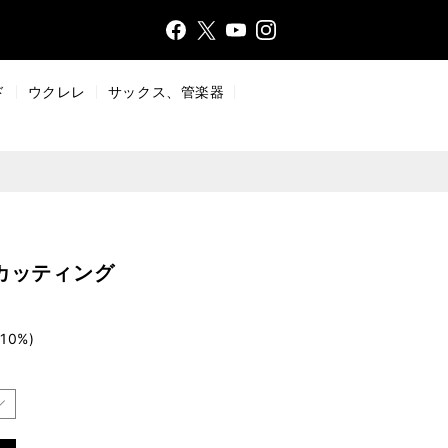
Face
Insta
X
YouT
bo
gr
ub
ok
a
e
ド
ウクレレ
サックス、管楽器
m
カッティング
10%)