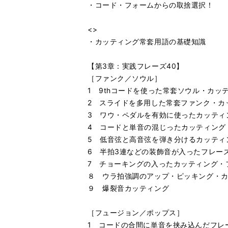
・コード・フォームからの取捨選択！
<>
・カッティング常套用語の基礎知識
【第3章：実践フレーズ40】
［ファンク／ソウル］
1 9thコードを使った常套ソウル・カッ
2 スライドを多用した常套ファンク・カ
3 ワウ・ペダルを有効に使ったカッティ
4 コードと単音の混じったカッティング
5 低音弦と高音弦を弾き分けるカッティ
6 半拍3連などの装飾音が入ったフレー
7 チョーキングの入ったカッティング・
８ ウラ拍強調のアップ・ピッキング・
９ 爆裂音カッティング
［フュージョン／ポップス］
1 コードの合間に単音を挟み込んだフレ