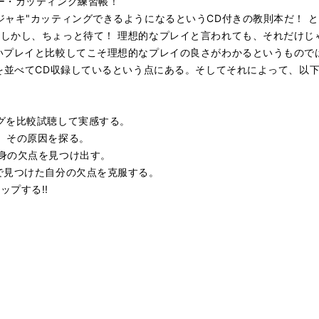
ー・カッティング練習帳！
ャキ"カッティングできるようになるというCD付きの教則本だ！ ところ
しかし、ちょっと待て！ 理想的なプレイと言われても、それだけじ
いプレイと比較してこそ理想的なプレイの良さがわかるというものでは
"を並べてCD収録しているという点にある。そしてそれによって、以
グを比較試聴して実感する。
、その原因を探る。
身の欠点を見つけ出す。
で見つけた自分の欠点を克服する。
プする!!
？