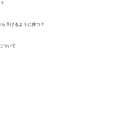
か？
ぶら下げるように持つ？
について