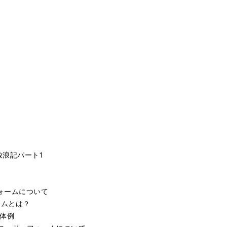
！
放浪記パート1
ォームについて
ームとは？
具体例