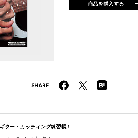
商品を購入する
品種
ムック
仕様
B5変形判 / 144ページ /
ISBN
9784845608317
拡大す
る
Faceboo
Hatena
X
SHARE
k
Boo
kma
rk
きギター・カッティング練習帳！