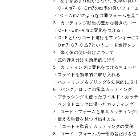
2 左手をあまり動かさない、効率の良い
・Ｃ-Ａm7-Ｇ-Ｅm7の効率の良いフォー
・"Ｃ＝Ａm7"のような共通フォームを見
3 カッティング頻出の豊かな響きのコー
・Ｃ-Ｆ-Ｅm-Ａmに変化をつける！
・Ｃ-Ｆというコード進行をファンキーに
・Ｄm7-Ｇ7-Ｃ△7というコード進行を
4 弾く弦の使い分けについて
・弦の弾き分けを効果的に行う！
5 カッティングに変化をつけるちょっと
・スライドを効果的に取り入れる
・ハンマリング＆プリングを効果的に取
6 パンク／ロックの常套カッティング
・ブラッシングを使ったワイルド・カッ
・ペンタトニックに沿ったカッティング
7 コード・フォームと単音カッティング
・使える単音を見つけ出す方法
・「コード＋単音」カッティングの実例
8 コード・フォームの一部の音だけを使