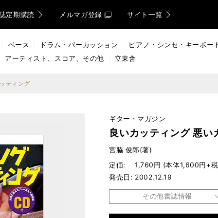
誌定期購読
メルマガ登録
サイト一覧
ベース
ドラム・パーカッション
ピアノ・シンセ・キーボー
アーティスト、スコア、その他
立東舎
カッティング
ギター・マガジン
良いカッティング 悪い
宮脇 俊郎(著)
定価
1,760円 (本体1,600円+税
発売日
2002.12.19
その他書誌情報