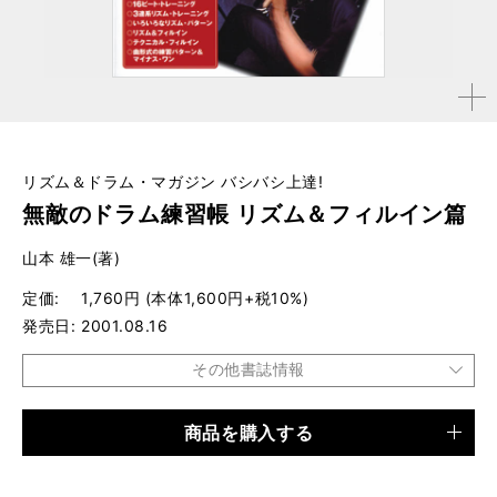
拡大す
る
リズム＆ドラム・マガジン バシバシ上達!
無敵のドラム練習帳 リズム＆フィルイン篇
山本 雄一(著)
定価
1,760円 (本体1,600円+税10%)
発売日
2001.08.16
その他書誌情報
商品を購入する
品種
ムック
仕様
A5判 / 128ページ / CD付き