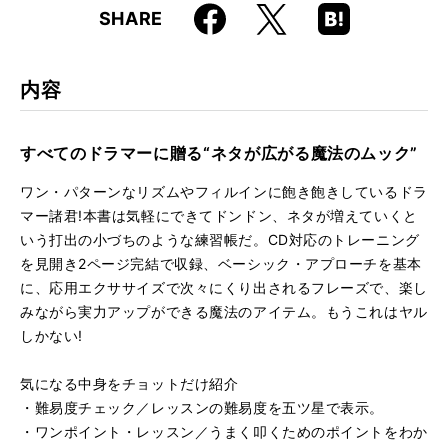
Faceboo
Hatena
X
SHARE
ISBN
9784845606795
k
Boo
kma
rk
内容
すべてのドラマーに贈る“ネタが広がる魔法のムック”
ワン・パターンなリズムやフィルインに飽き飽きしているドラ
マー諸君!本書は気軽にできてドンドン、ネタが増えていくと
いう打出の小づちのような練習帳だ。CD対応のトレーニング
を見開き2ページ完結で収録、ベーシック・アプローチを基本
に、応用エクササイズで次々にくり出されるフレーズで、楽し
みながら実力アップができる魔法のアイテム。もうこれはヤル
しかない!
気になる中身をチョットだけ紹介
・難易度チェック／レッスンの難易度を五ツ星で表示。
・ワンポイント・レッスン／うまく叩くためのポイントをわか