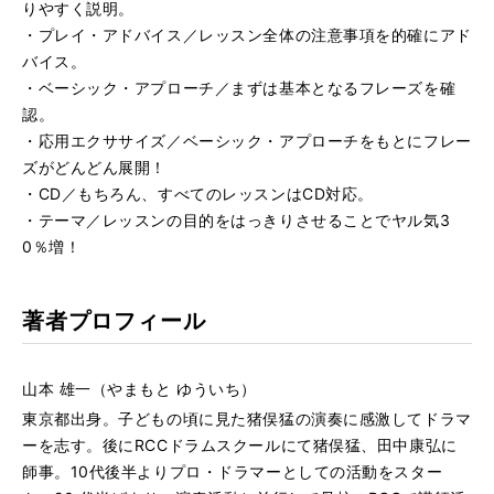
りやすく説明。
・プレイ・アドバイス／レッスン全体の注意事項を的確にアド
バイス。
・ベーシック・アプローチ／まずは基本となるフレーズを確
認。
・応用エクササイズ／ベーシック・アプローチをもとにフレー
ズがどんどん展開！
・CD／もちろん、すべてのレッスンはCD対応。
・テーマ／レッスンの目的をはっきりさせることでヤル気3
0％増！
著者プロフィール
山本 雄一（やまもと ゆういち）
東京都出身。子どもの頃に見た猪俣猛の演奏に感激してドラマ
ーを志す。後にRCCドラムスクールにて猪俣猛、田中康弘に
師事。10代後半よりプロ・ドラマーとしての活動をスター