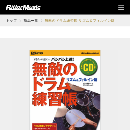
ク (Rittor Musi
メニ
c)
ュ
トップ
商品一覧
無敵のドラム練習帳 リズム＆フィルイン篇