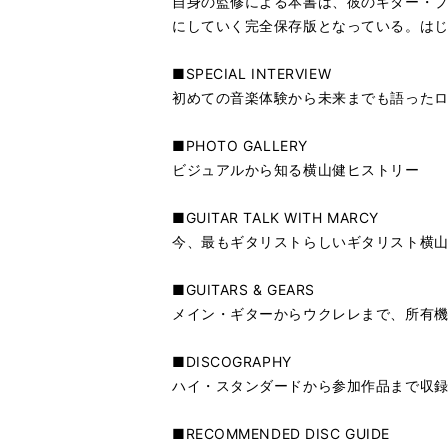
自身の監修による本書は、彼のギター・プ
にしていく完全保存版となっている。はじめて
■SPECIAL INTERVIEW
初めての音楽体験から未来までも語った
■PHOTO GALLERY
ビジュアルから知る横山健ヒストリー
■GUITAR TALK WITH MARCY
今、最もギタリストらしいギタリスト横
■GUITARS & GEARS
メイン・ギターからウクレレまで、所有
■DISCOGRAPHY
ハイ・スタンダードから参加作品まで収
■RECOMMENDED DISC GUIDE