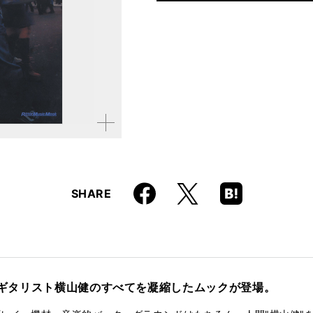
仕様
A4変形判 / 136ページ
ISBN
9784845605859
拡大す
る
Faceboo
Hatena
X
SHARE
k
Boo
kma
rk
えるギタリスト横山健のすべてを凝縮したムックが登場。