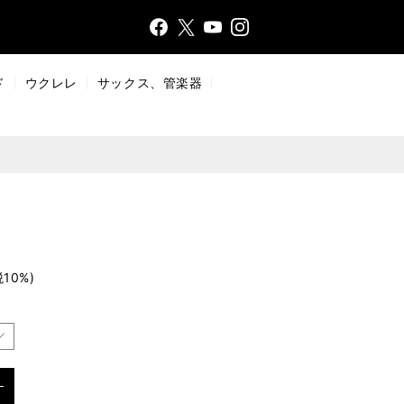
Face
Insta
X
YouT
bo
gr
ub
ok
a
e
ド
ウクレレ
サックス、管楽器
m
税10%)