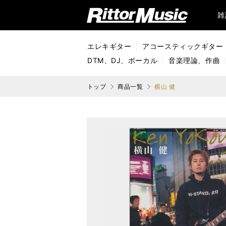
リットーミュージック (Rittor Music)
雑
エレキギター
アコースティックギター
DTM、DJ、ボーカル
音楽理論、作曲
トップ
商品一覧
横山 健