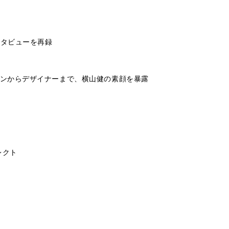
ンタビューを再録
ージシャンからデザイナーまで、横山健の素顔を暴露
析
レクト