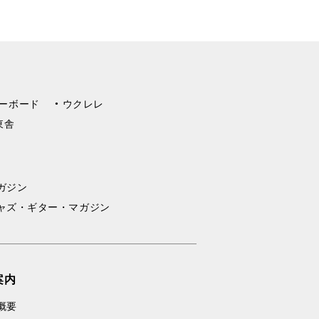
ーボード
ウクレレ
東舎
ガジン
ャズ・ギター・マガジン
案内
概要