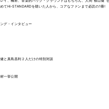
レイ、機材、音楽的バック・グラウンドはもちろん、人間"横山健"
Hi-STANDARDを聴いた人から、コアなファンまで必読の1冊!
ロング・インタビュー
山健と真島昌利２人だけの特別対談
機材一挙公開
録