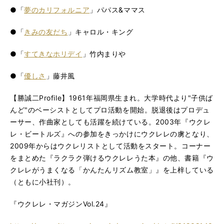
●「
夢のカリフォルニア
」パパス&ママス
●「
きみの友だち
」キャロル・キング
●「
すてきなホリデイ
」竹内まりや
●「
優しさ
」藤井風
【勝誠二Profile】1961年福岡県生まれ。大学時代より"子供ば
んど"のベーシストとしてプロ活動を開始。脱退後はプロデュ
ーサー、作曲家としても活躍を続けている。2003年『ウクレ
レ・ビートルズ』への参加をきっかけにウクレレの虜となり、
2009年からはウクレリストとして活動をスタート。コーナー
をまとめた『ラクラク弾けるウクレレうた本』の他、書籍『ウ
クレレがうまくなる「かんたんリズム教室」』を上梓している
（ともに小社刊）。
『ウクレレ・マガジンVol.24』