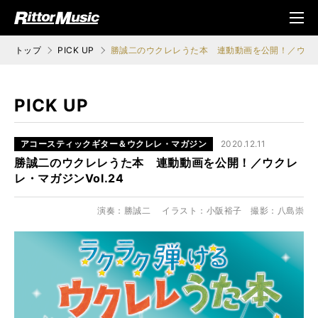
ク (Rittor Musi
メニ
c)
ュ
トップ
PICK UP
勝誠二のウクレレうた本 連動動画を公開！／ウクレレ
PICK UP
アコースティックギター＆ウクレレ・マガジン
2020.12.11
勝誠二のウクレレうた本 連動動画を公開！／ウクレ
レ・マガジンVol.24
演奏：勝誠二 イラスト：小阪裕子 撮影：八島崇