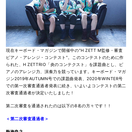
現在キーボード・マガジンで開催中の"H ZETT M監修・審査
ピアノ・アレンジ・コンテスト"。このコンテストのために作
られた、H ZETTRIO「炎のコンテクスト」を課題曲とし、ピ
アノのアレンジ力、演奏力を競っています。キーボード・マガ
ジン
2019年AUTUMN号での課題曲発表、2020年WINTER号
での第一次審査通過者発表に続き、いよいよ
コンテストの第二
次審査通過者が決定いたしました！
第二次審査を通過されたのは以下の8名の方々です！！
＜第二次審査通過者＞
熱海尭之