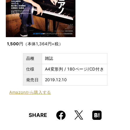
1,500
円
（本体1,364円+税）
品種
雑誌
仕様
A4変形判 / 180ページ/CD付き
発売日
2019.12.10
Amazon
から購入する
Faceboo
Hatena
X
SHARE
k
Boo
kma