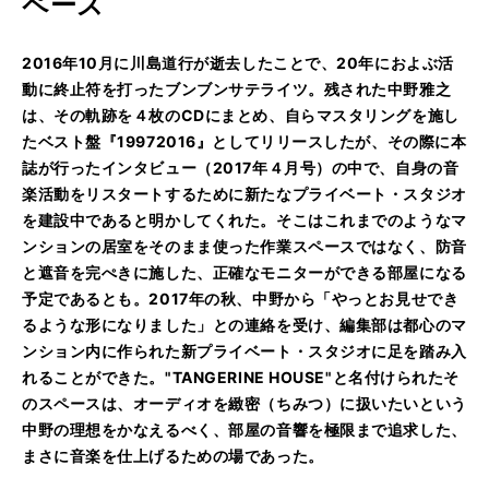
ペース
2016年10月に川島道行が逝去したことで、20年におよぶ活
動に終止符を打ったブンブンサテライツ。残された中野雅之
は、その軌跡を４枚のCDにまとめ、自らマスタリングを施し
たベスト盤『19972016』としてリリースしたが、その際に本
誌が行ったインタビュー（2017年４月号）の中で、自身の音
楽活動をリスタートするために新たなプライベート・スタジオ
を建設中であると明かしてくれた。そこはこれまでのようなマ
ンションの居室をそのまま使った作業スペースではなく、防音
と遮音を完ぺきに施した、正確なモニターができる部屋になる
予定であるとも。2017年の秋、中野から「やっとお見せでき
るような形になりました」との連絡を受け、編集部は都心のマ
ンション内に作られた新プライベート・スタジオに足を踏み入
れることができた。"TANGERINE HOUSE"と名付けられたそ
のスペースは、オーディオを緻密（ちみつ）に扱いたいという
中野の理想をかなえるべく、部屋の音響を極限まで追求した、
まさに音楽を仕上げるための場であった。