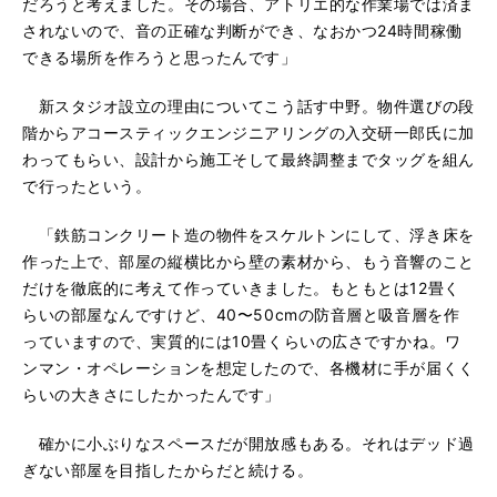
だろうと考えました。その場合、アトリエ的な作業場では済ま
されないので、音の正確な判断ができ、なおかつ24時間稼働
できる場所を作ろうと思ったんです」
新スタジオ設立の理由についてこう話す中野。物件選びの段
階からアコースティックエンジニアリングの入交研一郎氏に加
わってもらい、設計から施工そして最終調整までタッグを組ん
で行ったという。
「鉄筋コンクリート造の物件をスケルトンにして、浮き床を
作った上で、部屋の縦横比から壁の素材から、もう音響のこと
だけを徹底的に考えて作っていきました。もともとは12畳く
らいの部屋なんですけど、40〜50cmの防音層と吸音層を作
っていますので、実質的には10畳くらいの広さですかね。ワ
ンマン・オペレーションを想定したので、各機材に手が届くく
らいの大きさにしたかったんです」
確かに小ぶりなスペースだが開放感もある。それはデッド過
ぎない部屋を目指したからだと続ける。