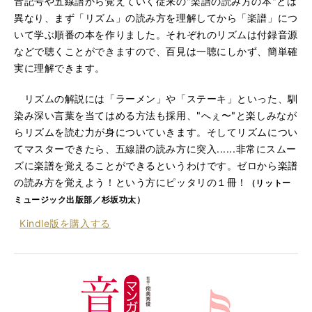
音記号や五線譜から覚えていく従来の"楽譜の読み方の本"とは
異なり、まず「リズム」の読み方を理解してから「楽譜」につ
いて学ぶ順番の本を作りました。それぞれのリズムは付録音源
などで聴くことができますので、百見は一聴にしかず、簡単確
実に理解できます。
リズムの解説には「ラーメン」や「ステーキ」といった、馴
染み深い言葉を当てはめる方法も採用、"へぇ〜"と楽しみなが
らリズムを読む力が身についていきます。そしてリズムについ
てマスターできたら、五線譜の読み方に突入......非常にスムー
ズに楽譜を覚えることができるというわけです。ゼロから楽譜
の読み方を覚えよう！という方にピッタリの１冊！
（リットー
ミュージック出版部／杉坂功太）
Kindle版を
購入する