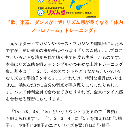
『歌、楽器、ダンスが上達! リズム感が良くなる「体内
メトロノーム」トレーニング』
元々ギター・マガジンやベース・マガジンの編集部にいた私
ですが、良い演奏の決め手はやっぱり「リズム感」......プロア
マ、いろいろな演奏を観て聴く中で何度も実感したものです。
本書はリズム感を鍛えるシンプルかつ有効な上達トレーニング
集。基本は「1、2、3、4のカウントをとりながら、いろいろ
なリズムで手拍子をする」......それだけ。特別な道具はいりま
せん。単純なだけに自分の弱点が浮き彫りになったりもしま
す。バンド仲間全員で合わせてみたりすれば、全員のタイム感
を合わせる練習にもなります。
「1&、2&、3&、4&」というカウントもあるので「裏拍」
も鍛えられますし、「1、2、3、4」に「5」を加えれば「5拍
子」、4拍子と3拍子のエクササイズを繋げれば「7拍子」