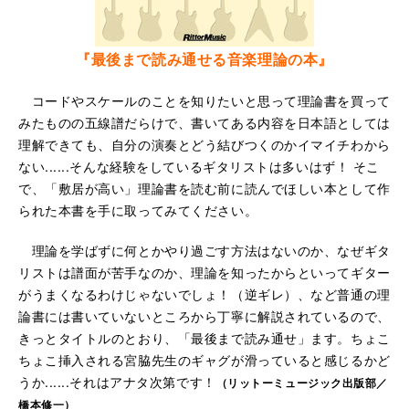
『最後まで読み通せる音楽理論の本』
コードやスケールのことを知りたいと思って理論書を買って
みたものの五線譜だらけで、書いてある内容を日本語としては
理解できても、自分の演奏とどう結びつくのかイマイチわから
ない......そんな経験をしているギタリストは多いはず！ そこ
で、「敷居が高い」理論書を読む前に読んでほしい本として作
られた本書を手に取ってみてください。
理論を学ばずに何とかやり過ごす方法はないのか、なぜギタ
リストは譜面が苦手なのか、理論を知ったからといってギター
がうまくなるわけじゃないでしょ！（逆ギレ）、など普通の理
論書には書いていないところから丁寧に解説されているので、
きっとタイトルのとおり、「最後まで読み通せ」ます。ちょこ
ちょこ挿入される宮脇先生のギャグが滑っていると感じるかど
うか......それはアナタ次第です！
（リットーミュージック出版部／
橋本修一）