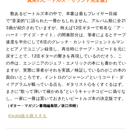
『真実のビートルズ・サウンド完全版』
数あるビートルズ本の中で、本書は最もプレイヤー目線
で"音楽的"に語られた一冊かもしれません。アルバム順に全21
3曲が紹介されていますが、例えば12弦ギターで有名な「ア・
ハード・デイズ・ナイト」の間奏部分は、筆者によるとテープ
速度を半分にして6弦のグレッチ・カントリージェントルマン
とピアノでユニゾン録音し、再生時にテープ・スピードを元に
戻すことで、12弦ギターの響きを再現しているのだそう。こ
の件は、エンジニアのジェフ・エメリックの本にも書かれてい
ますが、実際に筆者がそれを実践／検証しているのがこの本の
面白いところです。イントロの"ジャーン♪"というコード・ダ
イアグラムが載っている点も、ギタリスト心をくすぐるはず。
まさに"歌って弾いて確かめる"というキャッチコピーに偽りな
し。一家に一冊は置いておきたいビートルズ本の決定版です。
（ギター・マガジン書籍編集部／坂口和樹）
Kindle版を
購入する